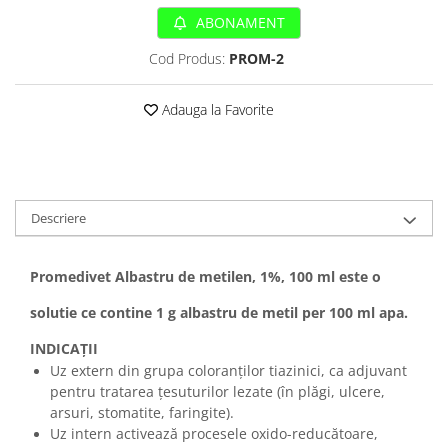
Sampoane si Balsamuri
Custi transport - Pisici
ABONAMENT
Servetele Umede
Jucarii Pisici
Covorase absorbante
Cod Produs:
PROM-2
Lese, Hamuri si Zgarzi
Curatare Ochi
Paturi, perne si cosuri pentru pisici
Igiena Catel
Adauga la Favorite
Recompense Delicioase
Igiena Interior
Perii si descalcitoare caini
Solutii Atractante si repelente
Descriere
Promedivet Albastru de metilen, 1%, 100 ml este o
solutie ce contine 1 g albastru de metil per 100 ml apa.
INDICAŢII
Uz extern din grupa coloranţilor tiazinici, ca adjuvant
pentru tratarea ţesuturilor lezate (în plăgi, ulcere,
arsuri, stomatite, faringite).
Uz intern activează procesele oxido-reducătoare,