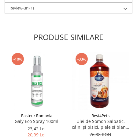
Review-uri
(1)
PRODUSE SIMILARE
-10%
-33%
Pasteur Romania
Best4Pets
Galy Eco Spray 100ml
Ulei de Somon Salbatic,
câini și pisici, piele si blană,
23,42 Lei
BEST4PETS, 1l
76,38 RON
20,99 Lei