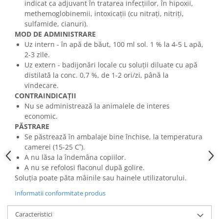
indicat ca adjuvant în tratarea infecţiilor, în hipoxii,
methemoglobinemii, intoxicaţii (cu nitraţi, nitriţi,
sulfamide, cianuri).
MOD DE ADMINISTRARE
Uz intern - în apă de băut, 100 ml sol. 1 % la 4-5 L apă,
2-3 zile.
Uz extern - badijonări locale cu soluţii diluate cu apă
distilată la conc. 0,7 %, de 1-2 ori/zi, până la
vindecare.
CONTRAINDICAŢII
Nu se administrează la animalele de interes
economic.
PĂSTRARE
Se păstrează în ambalaje bine închise, la temperatura
camerei (15-25 C˚).
A nu lăsa la îndemâna copiilor.
A nu se refolosi flaconul după golire.
Soluţia poate păta mâinile sau hainele utilizatorului.
Informatii conformitate produs
Caracteristici