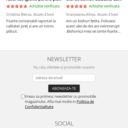
Achizitie verificata
Achizitie verificata
Cristina Berca,
Acum 3 luni
Vranceanu Alina,
Acum 3 luni
I
Foarte convenabil raportat la
Am un bishon fetita .Folosesc
P
calitate/ preț și are un miros
acest ulei de doi ani neintrerupt
v
plăcut.
.Bishonica mea se simte foarte
An
bine si ii place foarte mult .Ii pun
c
zilnic pe bobite il adora .Deja
c
sunt la a treia comanda
recomand cu mult drag !
NEWSLETTER
Nu rata ofertele si promotiile noastre
Vreau sa primesc newsletter cu promotiile
magazinului. Afla mai multe in
Politica de
Confidentialitate
SOCIAL