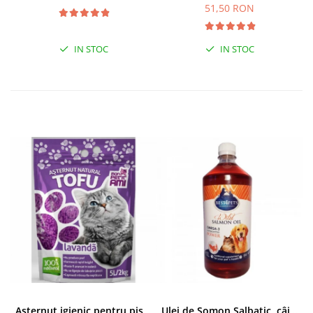
51,50 RON
IN STOC
IN STOC
Asternut igienic pentru pisici Tofu Lavanda, Mon Petit 5 l
Ulei de Somon Salbatic, câini și pisici, piele si blană, BEST4PETS, 1l