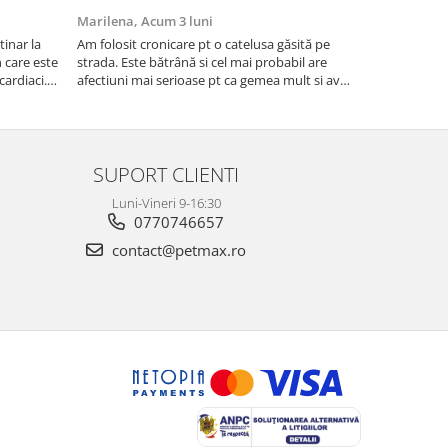
Marilena,
Acum 3 luni
Florentina 
inar la
Am folosit cronicare pt o catelusa găsită pe
Eu sunt foar
te
strada. Este bătrână si cel mai probabil are
niște pisicuti
cardiaci.
afectiuni mai serioase pt ca gemea mult si avea
scapat de puri
o tuse aproape permanenta. Acum tuseste
fost foarte e
foarte puțin si nu mai geme ceea ce ma face sa
cred ca se simte ma...
SUPORT CLIENTI
Luni-Vineri 9-16:30
0770746657
contact@petmax.ro