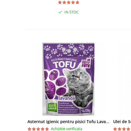
IN STOC
Asternut igienic pentru pisici Tofu Lavanda, Mon Petit 5 l
Achizitie verificata