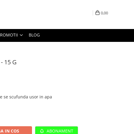
0,00
PROMOTII
BLOG
 - 15 G
re se scufunda usor in apa
A IN COS
ABONAMENT