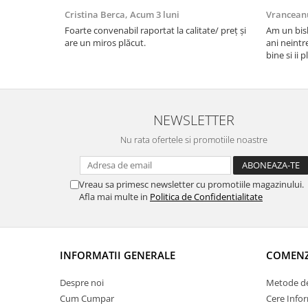
Cristina Berca,
Acum 3 luni
Vrancean
Foarte convenabil raportat la calitate/ preț și
Am un bish
are un miros plăcut.
ani neintr
bine si ii 
bobite il 
recomand 
NEWSLETTER
Nu rata ofertele si promotiile noastre
Vreau sa primesc newsletter cu promotiile magazinului.
Afla mai multe in
Politica de Confidentialitate
INFORMATII GENERALE
COMENZI
Despre noi
Metode de
Cum Cumpar
Cere Infor