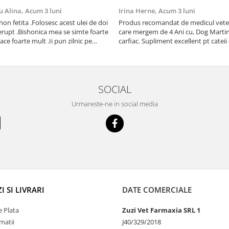
u Alina,
Acum 3 luni
Irina Herne,
Acum 3 luni
on fetita .Folosesc acest ulei de doi
Produs recomandat de medicul vetet
erupt .Bishonica mea se simte foarte
care mergem de 4 Ani cu, Dog Martin care es
place foarte mult .Ii pun zilnic pe
carfiac. Supliment excellent pt cateii 
adora .Deja sunt la a treia comanda
Sanatate tuturor !
cu mult drag !
SOCIAL
Urmareste-ne in social media
 SI LIVRARI
DATE COMERCIALE
 Plata
Zuzi Vet Farmaxia SRL 1
matii
J40/329/2018