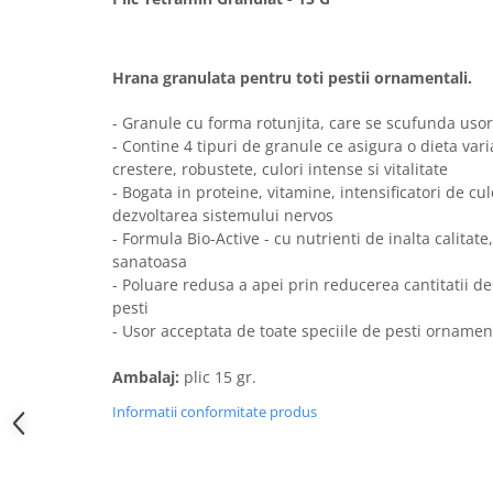
Sampoane si Balsamuri
Custi transport - Pisici
Servetele Umede
Jucarii Pisici
Covorase absorbante
Hrana granulata pentru toti pestii ornamentali.
Lese, Hamuri si Zgarzi
Curatare Ochi
Paturi, perne si cosuri pentru pisici
Igiena Catel
- Granule cu forma rotunjita, care se scufunda usor
Recompense Delicioase
- Contine 4 tipuri de granule ce asigura o dieta vari
Igiena Interior
crestere, robustete, culori intense si vitalitate
Perii si descalcitoare caini
- Bogata in proteine, vitamine, intensificatori de cu
Solutii Atractante si repelente
dezvoltarea sistemului nervos
- Formula Bio-Active - cu nutrienti de inalta calitate
sanatoasa
- Poluare redusa a apei prin reducerea cantitatii 
pesti
- Usor acceptata de toate speciile de pesti ornamen
Ambalaj:
plic 15 gr.
Informatii conformitate produs