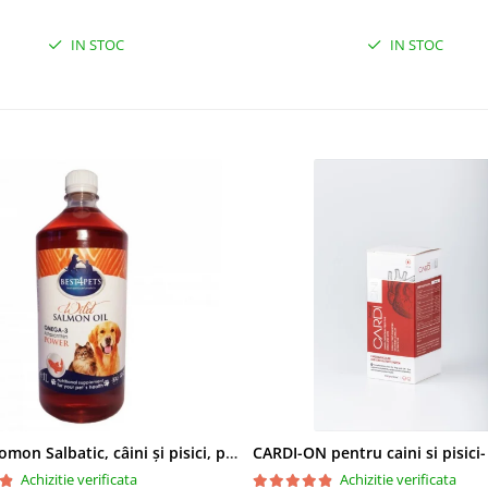
IN STOC
IN STOC
Ulei de Somon Salbatic, câini și pisici, piele si blană, BEST4PETS, 1l
CARDI-ON pentru caini si pisici
Achizitie verificata
Achizitie verificata