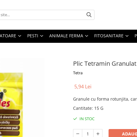
ATOARE
PESTI
ANIMALE FERMA
FITOSANITARE
Plic Tetramin Granulat
Tetra
5,94 Lei
Granule cu forma rotunjita, ca
Cantitate
:
15 G
IN STOC
ADAUG