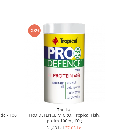
-28%
Tropical
ie - 100
PRO DEFENCE MICRO, Tropical Fish,
ALBASTRU 
pudra 100ml, 60g
51,43 Lei
37,03 Lei