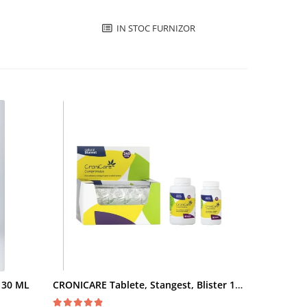
IN STOC FURNIZOR
- 30 ML
CRONICARE Tablete, Stangest, Blister 10 tabs
Fypryst Co