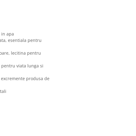
 in apa
ata, esentiala pentru
loare, lecitina pentru
, pentru viata lunga si
de excremente produsa de
tali