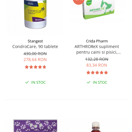
Stangest
Crida Pharm
CondroCare, 90 tablete
ARTHROﬂeX supliment
pentru caini si pisici,
430,00 RON
dezvoltată pentru a oferi
132,28 RON
278,64 RON
suport nutrițional și a
83,34 RON
fortiﬁca sănătatea
articulațiilor - 30
comprimate
IN STOC
IN STOC