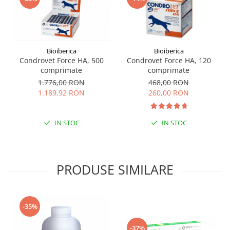
Bioiberica
Bioiberica
Condrovet Force HA, 500
Condrovet Force HA, 120
comprimate
comprimate
1.776,00 RON
468,00 RON
1.189,92 RON
260,00 RON
IN STOC
IN STOC
PRODUSE SIMILARE
-35%
-37%