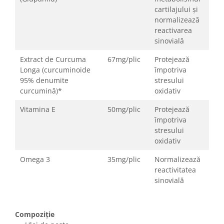
cartilajului și
normalizează
reactivarea
sinovială
Extract de Curcuma
67mg/plic
Protejează
Longa (curcuminoide
împotriva
95% denumite
stresului
curcumină)*
oxidativ
Vitamina E
50mg/plic
Protejează
împotriva
stresului
oxidativ
Omega 3
35mg/plic
Normalizează
reactivitatea
sinovială
Compoziție