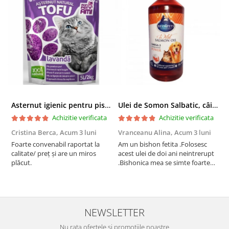
Asternut igienic pentru pisici Tofu Lavanda, Mon Petit 5 l
Ulei de Somon Salbatic, câini și pisici, piele si blană, BEST4PETS, 1l
Achizitie verificata
Achizitie verificata
Cristina Berca,
Acum 3 luni
Vranceanu Alina,
Acum 3 luni
I
Foarte convenabil raportat la
Am un bishon fetita .Folosesc
P
calitate/ preț și are un miros
acest ulei de doi ani neintrerupt
v
plăcut.
.Bishonica mea se simte foarte
An
bine si ii place foarte mult .Ii pun
c
zilnic pe bobite il adora .Deja
c
sunt la a treia comanda
recomand cu mult drag !
NEWSLETTER
Nu rata ofertele si promotiile noastre