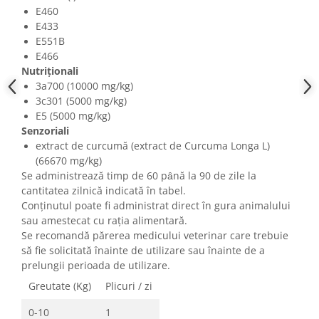
E460
E433
E551B
E466
Nutriționali
3a700 (10000 mg/kg)
3c301 (5000 mg/kg)
E5 (5000 mg/kg)
Senzoriali
extract de curcumă (extract de Curcuma Longa L)
(66670 mg/kg)
Se administrează timp de 60 pȃnă la 90 de zile la
cantitatea zilnică indicată în tabel.
Conținutul poate fi administrat direct în gura animalului
sau amestecat cu raţia alimentară.
Se recomandă părerea medicului veterinar care trebuie
să fie solicitată înainte de utilizare sau înainte de a
prelungii perioada de utilizare.
Greutate (Kg)
Plicuri / zi
0-10
1