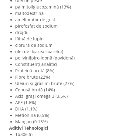
Ulei de pește
palmitoilglucozamină (13%)
maltodextrină
ameliorator de gust
pirofosfat de sodium
drojdii
făină de lupin
clorură de sodium
ulei de floarea soarelui)
polivinilpirolidonă (povidonă)
Constituenți analitici
Proteină brută (8%)
Fibre brute (22%)
Uleiuri și grăsimi brute (27%)
Cenușă brută (14%)
Acizi grași omega 3 (3.5%)
APE (1.6%)
DHA (1.1%)
Metionină (0.5%)
Mangan (0.15%)
Aditivi Tehnologici
1b306 (i)