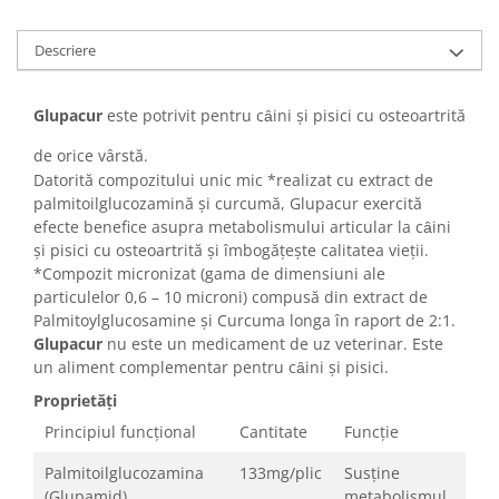
Sampoane si Balsamuri
Custi transport - Pisici
Servetele Umede
Descriere
Jucarii Pisici
Covorase absorbante
Lese, Hamuri si Zgarzi
Curatare Ochi
Paturi, perne si cosuri pentru pisici
Glupacur
este potrivit pentru cȃini și pisici cu osteoartrită
Igiena Catel
Recompense Delicioase
Igiena Interior
de orice vârstă.
Perii si descalcitoare caini
Datorită compozitului unic mic *realizat cu extract de
palmitoilglucozamină și curcumă, Glupacur exercită
Solutii Atractante si repelente
efecte benefice asupra metabolismului articular la cȃini
și pisici cu osteoartrită și îmbogățește calitatea vieții.
*Compozit micronizat (gama de dimensiuni ale
particulelor 0,6 – 10 microni) compusă din extract de
Palmitoylglucosamine și Curcuma longa în raport de 2:1.
Glupacur
nu este un medicament de uz veterinar. Este
un aliment complementar pentru cȃini şi pisici.
Proprietăți
Principiul funcțional
Cantitate
Funcție
Palmitoilglucozamina
133mg/plic
Susține
(Glupamid)
metabolismul