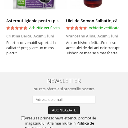
Asternut igienic pentru pisici Tofu Lavanda, Mon Petit 5 l
Ulei de Somon Salbatic, câini și pisici, piele si blană, BEST4PETS, 1l
Achizitie verificata
Achizitie verificata
Cristina Berca,
Acum 3 luni
Vranceanu Alina,
Acum 3 luni
I
Foarte convenabil raportat la
Am un bishon fetita .Folosesc
P
calitate/ preț și are un miros
acest ulei de doi ani neintrerupt
v
plăcut.
.Bishonica mea se simte foarte
An
bine si ii place foarte mult .Ii pun
c
zilnic pe bobite il adora .Deja
c
sunt la a treia comanda
recomand cu mult drag !
NEWSLETTER
Nu rata ofertele si promotiile noastre
Vreau sa primesc newsletter cu promotiile
magazinului. Afla mai multe in
Politica de