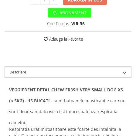
Sampoane si Balsamuri
Custi transport - Pisici
Servetele Umede
ABONAMENT
Jucarii Pisici
Covorase absorbante
Lese, Hamuri si Zgarzi
Cod Produs:
VIR-36
Curatare Ochi
Paturi, perne si cosuri pentru pisici
Igiena Catel
Recompense Delicioase
Adauga la Favorite
Igiena Interior
Perii si descalcitoare caini
Solutii Atractante si repelente
Descriere
VEGGIEDENT DETAL CHEW FR3SH VERY SMALL DOG XS
(< 5KG) - 15 BUCATI
​ - sunt batoanele masticabile care nu
sunt doar sanatatoase, ci si improspateaza respiratia
cainelui.
Respiratia urat miroasitoare este foarte des intalnita la
caini. Dar asta nu inseamna ca este inofensiva. Halena