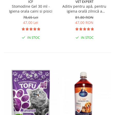
ICF
VET EXPERT
Stomodine Gel 30 ml -
Aditiv pentru apă, pentru
Igiena orala caini si pisici
igiena orală zilnică a
câinilor și pisicilor
78,65 Lei
81,80 RON
Caryodent Proliqua Vet
47,00 Lei
47,00 RON
Expert, 250ml
IN STOC
IN STOC