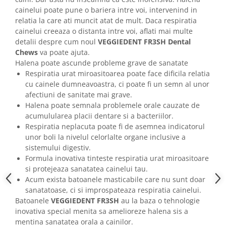
cainelui poate pune o bariera intre voi, intervenind in
relatia la care ati muncit atat de mult. Daca respiratia
cainelui creeaza o distanta intre voi, aflati mai multe
detalii despre cum noul
VEGGIEDENT FR3SH Dental
Chews
va poate ajuta.
Halena poate ascunde probleme grave de sanatate
Respiratia urat miroasitoarea poate face dificila relatia
cu cainele dumneavoastra, ci poate fi un semn al unor
afectiuni de sanitate mai grave.
Halena poate semnala problemele orale cauzate de
acumulularea placii dentare si a bacteriilor.
Respiratia neplacuta poate fi de asemnea indicatorul
unor boli la nivelul celorlalte organe inclusive a
sistemului digestiv.
Formula inovativa tinteste respiratia urat miroasitoare
si protejeaza sanatatea cainelui tau.
Acum exista batoanele masticabile care nu sunt doar
sanatatoase, ci si improspateaza respiratia cainelui.
Batoanele
VEGGIEDENT FR3SH
au la baza o tehnologie
inovativa special menita sa amelioreze halena sis a
mentina sanatatea orala a cainilor.