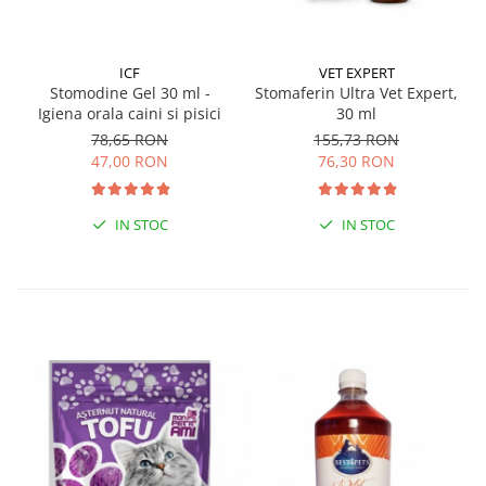
ICF
VET EXPERT
Stomodine Gel 30 ml -
Stomaferin Ultra Vet Expert,
Igiena orala caini si pisici
30 ml
78,65 RON
155,73 RON
47,00 RON
76,30 RON
IN STOC
IN STOC