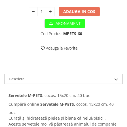
Sampoane si Balsamuri
Custi transport - Pisici
Servetele Umede
ADAUGA IN COS
Jucarii Pisici
Covorase absorbante
Lese, Hamuri si Zgarzi
ABONAMENT
Curatare Ochi
Paturi, perne si cosuri pentru pisici
Igiena Catel
Cod Produs:
MPETS-60
Recompense Delicioase
Igiena Interior
Perii si descalcitoare caini
Adauga la Favorite
Solutii Atractante si repelente
Descriere
Servetele M-PETS
, cocos, 15x20 cm, 40 buc
Cumpără online
Servetele M-PETS,
cocos, 15x20 cm, 40
buc
Curăță și hidratează pielea și blana câinelui/pisicii.
Aceste șervețele moi vă păstrează animalul de companie