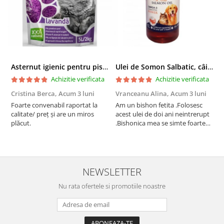
Asternut igienic pentru pisici Tofu Lavanda, Mon Petit 5 l
Ulei de Somon Salbatic, câini și pisici, piele si blană, BEST4PETS, 1l
Achizitie verificata
Achizitie verificata
Cristina Berca,
Acum 3 luni
Vranceanu Alina,
Acum 3 luni
I
Foarte convenabil raportat la
Am un bishon fetita .Folosesc
P
calitate/ preț și are un miros
acest ulei de doi ani neintrerupt
v
plăcut.
.Bishonica mea se simte foarte
An
bine si ii place foarte mult .Ii pun
c
zilnic pe bobite il adora .Deja
c
sunt la a treia comanda
recomand cu mult drag !
NEWSLETTER
Nu rata ofertele si promotiile noastre