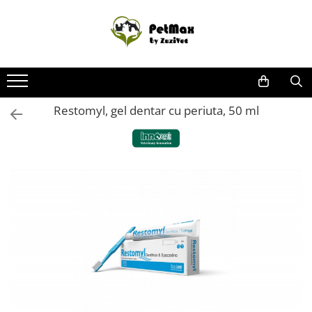
Caini
Pisici
Pasari
Reptile
Rozatoare
Pesti
Animale ferma
Fitosanitare
Promotii
Hrana Uscata Caini
Hrana Uscata Pisici
Hrana si Batoane Pasari
Farmacie reptile
Hrana Rozatoare
Farmacie Pesti
Echipamente protectie ferma
Combatere daunatori
Caini
Hrana Umeda Caini
Hrana Umeda
Farmacie Pasari Exotice
Hrana Reptile
Diverse Rozatoare
Hrana Pesti
Farmacie Bovine
Combatere muste
Pisici
Restomyl, gel dentar cu periuta, 50 ml
Diete veterinare caini
Diete veterinare pisici
Igiena Reptile
Farmacie rozatoare
Igiena Pesti
Farmacie cai
Combatere Soareci
Super Reduceri
Recompense delicioase
Lapte Pisici
Farmacie Ovine
Insecticid Gandaci
Farmacie Caini
Farmacie Pisici
Farmacie pasari
Dermatologice Caini
Dermatologice Pisici
Farmacie Suine
Afectiuni cardio
Afectiuni Cardio
Igiena Adaposturi
Afectiuni Digestive
Afectiuni Digestive Pisica
Ingrijire cai
Afectiuni Hepatice
Afectiuni Hepatice
Afectiuni Renale / Urinare
Afectiuni Renale / Urinare
Afectiuni sistem nervos
Afectiuni sistem nervos
Antibiotice Orale
Antibiotice Orale
Antiinflamatoare
Antiinflamatoare