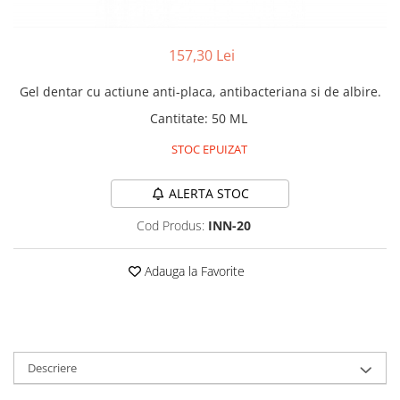
Antiparazitare interne si externe
Antiparazitare interne si externe
Articulatii
Articulatii
157,30 Lei
Diverse caini
Diverse pisici
ORL Caini
ORL Pisici
Gel dentar cu actiune anti-placa, antibacteriana si de albire.
Suplimente nutritive, vitamine
Suplimente nutritive, vitamine
Cantitate
:
50 ML
Lapte Caini
Igiena si ingrijire pisici
STOC EPUIZAT
Hrana economica caini
Asternut litiera / Nisip / Silicat
Curatare Ochi
Accesorii caini
ALERTA STOC
Igiena Interior
Botnite
Cod Produs:
INN-20
Igiena Pisici
Castroane si boluri pentru apa si
Perii si descalcitoare pisici
mancare
Adauga la Favorite
Sampoane si Balsamuri
Custi transport - Caini
Solutii Atractante si repelente
Hamuri, Lese si Zgarzi
Accesorii Pisici
Jucarii caini
Paturi, perne si cosuri pentru caini
Ansambluri de joaca, sisaluri
Descriere
Igiena si ingrijire caini
Castroane si boluri pentru apa si
mancare