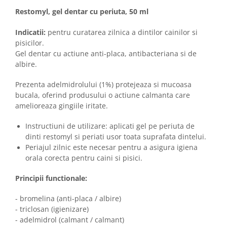
Sampoane si Balsamuri
Custi transport - Pisici
Restomyl, gel dentar cu periuta, 50 ml
Servetele Umede
Jucarii Pisici
Covorase absorbante
Indicatii:
pentru curatarea zilnica a dintilor cainilor si
Lese, Hamuri si Zgarzi
Curatare Ochi
pisicilor.
Paturi, perne si cosuri pentru pisici
Gel dentar cu actiune anti-placa, antibacteriana si de
Igiena Catel
Recompense Delicioase
albire.
Igiena Interior
Perii si descalcitoare caini
Prezenta adelmidrolului (1%) protejeaza si mucoasa
Solutii Atractante si repelente
bucala, oferind produsului o actiune calmanta care
amelioreaza gingiile iritate.
Instructiuni de utilizare: aplicati gel pe periuta de
dinti restomyl si periati usor toata suprafata dintelui.
Periajul zilnic este necesar pentru a asigura igiena
orala corecta pentru caini si pisici.
Principii functionale:
- bromelina (anti-placa / albire)
- triclosan (igienizare)
- adelmidrol (calmant / calmant)