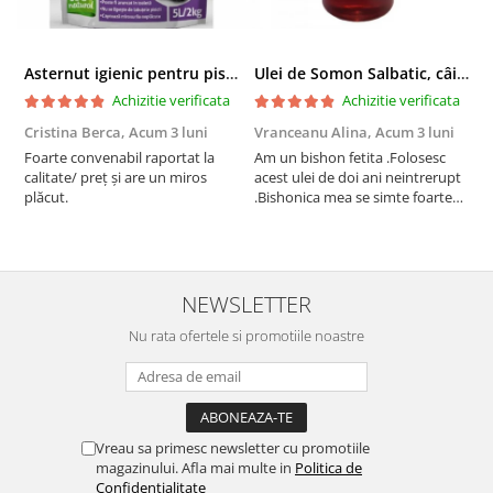
Asternut igienic pentru pisici Tofu Lavanda, Mon Petit 5 l
Ulei de Somon Salbatic, câini și pisici, piele si blană, BEST4PETS, 1l
Achizitie verificata
Achizitie verificata
Cristina Berca,
Acum 3 luni
Vranceanu Alina,
Acum 3 luni
I
Foarte convenabil raportat la
Am un bishon fetita .Folosesc
P
calitate/ preț și are un miros
acest ulei de doi ani neintrerupt
v
plăcut.
.Bishonica mea se simte foarte
An
bine si ii place foarte mult .Ii pun
c
zilnic pe bobite il adora .Deja
c
sunt la a treia comanda
recomand cu mult drag !
NEWSLETTER
Nu rata ofertele si promotiile noastre
Vreau sa primesc newsletter cu promotiile
magazinului. Afla mai multe in
Politica de
Confidentialitate