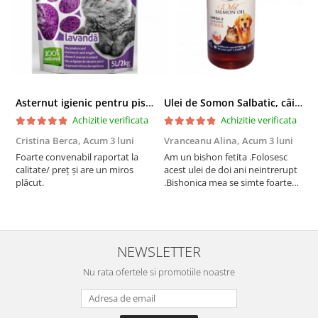
Asternut igienic pentru pisici Tofu Lavanda, Mon Petit 5 l
Ulei de Somon Salbatic, câini și pisici, piele si blană, BEST4PETS, 1l
Achizitie verificata
Achizitie verificata
Cristina Berca,
Acum 3 luni
Vranceanu Alina,
Acum 3 luni
I
Foarte convenabil raportat la
Am un bishon fetita .Folosesc
P
calitate/ preț și are un miros
acest ulei de doi ani neintrerupt
v
plăcut.
.Bishonica mea se simte foarte
An
bine si ii place foarte mult .Ii pun
c
zilnic pe bobite il adora .Deja
c
sunt la a treia comanda
recomand cu mult drag !
NEWSLETTER
Nu rata ofertele si promotiile noastre