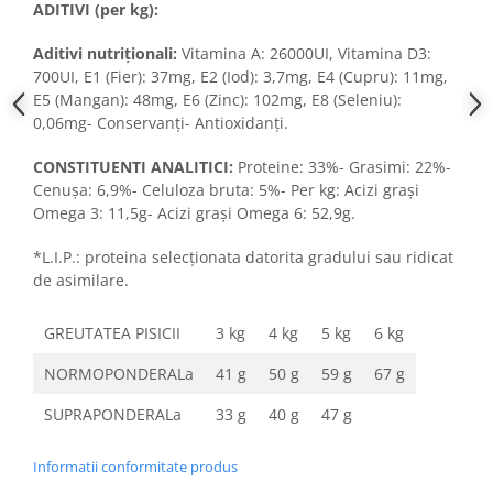
ADITIVI (per kg):
Aditivi nutriţionali:
Vitamina A: 26000UI, Vitamina D3:
700UI, E1 (Fier): 37mg, E2 (Iod): 3,7mg, E4 (Cupru): 11mg,
E5 (Mangan): 48mg, E6 (Zinc): 102mg, E8 (Seleniu):
0,06mg- Conservanţi- Antioxidanţi.
CONSTITUENTI ANALITICI:
Proteine: 33%- Grasimi: 22%-
Cenuşa: 6,9%- Celuloza bruta: 5%- Per kg: Acizi graşi
Omega 3: 11,5g- Acizi graşi Omega 6: 52,9g.
*L.I.P.: proteina selecţionata datorita gradului sau ridicat
de asimilare.
GREUTATEA PISICII
3 kg
4 kg
5 kg
6 kg
NORMOPONDERALa
41 g
50 g
59 g
67 g
SUPRAPONDERALa
33 g
40 g
47 g
Informatii conformitate produs