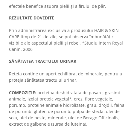
efectele benefice asupra pielii și a firului de păr.
REZULTATE DOVEDITE
Prin administrarea exclusivă a produsului HAIR & SKIN
CARE timp de 21 de zile, se pot observa îmbunătățiri
vizibile ale aspectului pielii și robei. *Studiu intern Royal
Canin, 2006
SĂNĂTATEA TRACTULUI URINAR
Rețeta conține un aport echilibrat de minerale, pentru a
proteja sănătatea tractului urinar.
COMPOZIŢIE:
proteina deshidratata de pasare, grasimi
animale, izolat proteic vegetal*, orez, fibre vegetale,
porumb, proteine animale hidrolizate, grau, drojdii, faina
de porumb, gluten de porumb, pulpa de sfecla, ulei de
soia, ulei de peşte, minerale, ulei de Borago Officinalis,
extract de galbenele (sursa de luteina).