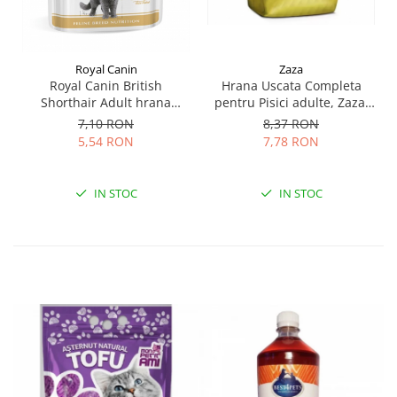
Zaza
Royal Canin
Hrana Uscata Completa
Royal Canin British
pentru Pisici adulte, Zaza,
Shorthair Adult hrana
Pui, 1 kg
umeda pisica (in sos), 1 x 85
8,37 RON
7,10 RON
g
7,78 RON
5,54 RON
IN STOC
IN STOC