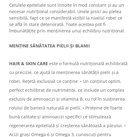
Celulele epiteliale sunt înnoite în mod constant și au un
necesar nutrițional considerabil. Unele pisici au pielea
sensibilă, fapt ce se manifestă vizibil la nivelul robei ce
se află în stare deteriorată. Toate acestea pot fi
îmbunătățite prin menținerea unui echilibru nutrițional.
MENȚINE SĂNĂTATEA PIELII ȘI BLANII
HAIR & SKIN CARE
este o formulă nutrițională echilibrată
cu precizie, ce ajută la menținerea sănătății pielii și a
robei. Rețetă exclusivă ce conține: • Un conținut optim,
perfect echilibrat de nutrimente, ce include un complex
exclusiv de aminoacizi și vitamina B, cu rol în susținerea
rolului de barieră naturală al pielii. • Proteine de foarte
bună calitate și aminoacizi specifici ce stimulează
regenerarea epitelială și creșterea sănătoasă a părului. •
Acizi grași Omega 6 și Omega 3, cunoscuți pentru