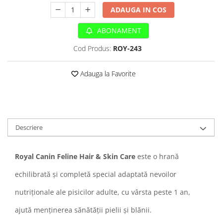
Sampoane si Balsamuri
ADAUGA IN COS
Custi transport - Pisici
Servetele Umede
Jucarii Pisici
Covorase absorbante
ABONAMENT
Lese, Hamuri si Zgarzi
Curatare Ochi
Cod Produs:
ROY-243
Paturi, perne si cosuri pentru pisici
Igiena Catel
Recompense Delicioase
Igiena Interior
Adauga la Favorite
Perii si descalcitoare caini
Solutii Atractante si repelente
Descriere
Royal Canin Feline Hair & Skin Care
este o hrană
echilibrată și completă special adaptată nevoilor
nutriționale ale pisicilor adulte, cu vârsta peste 1 an,
ajută menţinerea sănătăţii pielii şi blănii.