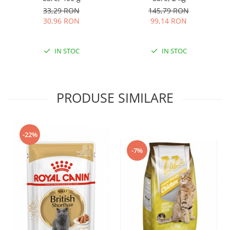
33,29 RON
145,79 RON
30,96 RON
99,14 RON
IN STOC
IN STOC
PRODUSE SIMILARE
-22%
-7%