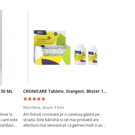
- 30 ML
CRONICARE Tablete, Stangest, Blister 10 tabs
Fypryst Co
Marilena,
Acum 3 luni
Florentina 
inar la
Am folosit cronicare pt o catelusa găsită pe
Eu sunt foar
te
strada. Este bătrână si cel mai probabil are
niște pisicuti
cardiaci.
afectiuni mai serioase pt ca gemea mult si avea
scapat de puri
o tuse aproape permanenta. Acum tuseste
fost foarte e