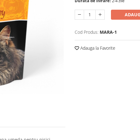
Durata de livrare:
2-4 zile
ADAUG
Cod Produs:
MARA-1
Adauga la Favorite
ana umeda pentru pisici