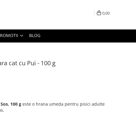
0,00
PROMOTII
BLOG
a cat cu Pui - 100 g
 Sos, 100 g
este o hrana umeda pentru pisici adulte
os.