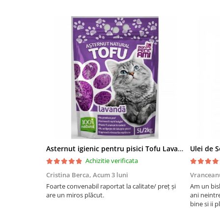
Asternut igienic pentru pisici Tofu Lavanda, Mon Petit 5 l
Achizitie verificata
Cristina Berca,
Acum 3 luni
Vrancean
Foarte convenabil raportat la calitate/ preț și
Am un bish
are un miros plăcut.
ani neintr
bine si ii 
bobite il 