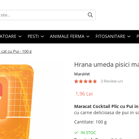
ATOARE
PESTI
ANIMALE FERMA
FITOSANITARE
cat cu Pui - 100 g
Hrana umeda pisici mar
MaraVet
3 Review-uri
1,96 Lei
Maracat Cocktail Plic cu Pui in
cu carne delicioasa de pui in s
Cantitate
:
100 g
IN STOC