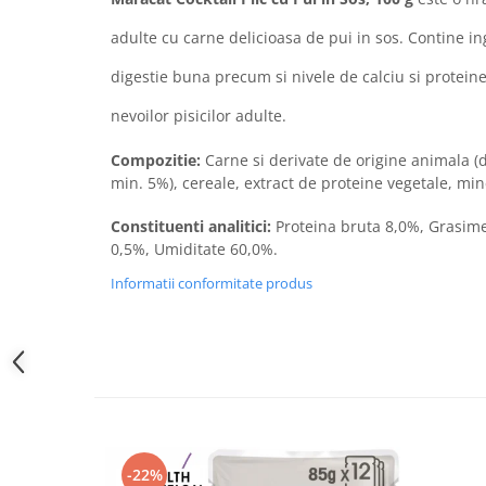
Sampoane si Balsamuri
Custi transport - Pisici
Servetele Umede
adulte cu carne delicioasa de pui in sos. Contine i
Jucarii Pisici
Covorase absorbante
digestie buna precum si nivele de calciu si protein
Lese, Hamuri si Zgarzi
Curatare Ochi
Paturi, perne si cosuri pentru pisici
nevoilor pisicilor adulte.
Igiena Catel
Recompense Delicioase
Igiena Interior
Compozitie:
Carne si derivate de origine animala (
Perii si descalcitoare caini
min. 5%), cereale, extract de proteine vegetale, min
Solutii Atractante si repelente
Constituenti analitici:
Proteina bruta 8,0%, Grasime
0,5%, Umiditate 60,0%.
Informatii conformitate produs
-22%