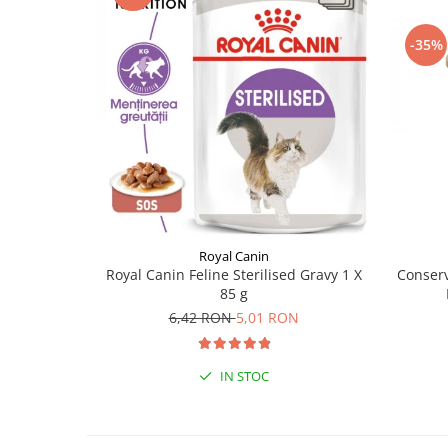
-35%
Royal Canin
Royal Canin Feline Sterilised Gravy 1 X
Conserv
85 g
6,42 RON
5,01 RON
IN STOC