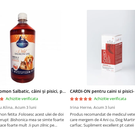
Ulei de Somon Salbatic, câini și pisici, piele si blană, BEST4PETS, 1l
CARDI-ON pentru caini si pisici
Achizitie verificata
Achizitie verificata
u Alina,
Acum 3 luni
Irina Herne,
Acum 3 luni
on fetita .Folosesc acest ulei de doi
Produs recomandat de medicul vetet
erupt .Bishonica mea se simte foarte
care mergem de 4 Ani cu, Dog Martin care es
place foarte mult .Ii pun zilnic pe
carfiac. Supliment excellent pt cateii 
adora .Deja sunt la a treia comanda
Sanatate tuturor !