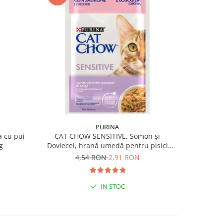
-36%
PURINA
 cu pui
CAT CHOW SENSITIVE, Somon și
Hrană u
g
Dovlecei, hrană umedă pentru pisici
CHOW STERI
1x85 g
4,54 RON
2,91 RON
IN STOC