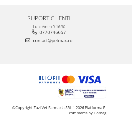
foarte puțin si nu mai geme ceea ce ma face sa
cred ca se simte ma...
SUPORT CLIENTI
Luni-Vineri 9-16:30
0770746657
contact@petmax.ro
©Copyright Zuzi Vet Farmaxia SRL 1 2026
Platforma E-
commerce by Gomag