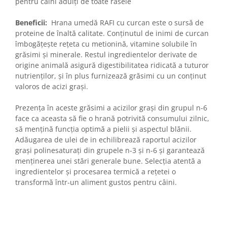
pentru câini adulți de toate rasele
Beneficii:
Hrana umedă RAFI cu curcan este o sursă de
proteine de înaltă calitate. Conținutul de inimi de curcan
îmbogățește rețeta cu metionină, vitamine solubile în
grăsimi și minerale. Restul ingredientelor derivate de
origine animală asigură digestibilitatea ridicată a tuturor
nutrienților, și în plus furnizează grăsimi cu un conținut
valoros de acizi grași.
Prezența în aceste grăsimi a acizilor grași din grupul n-6
face ca aceasta să fie o hrană potrivită consumului zilnic,
să mențină funcția optimă a pielii și aspectul blănii.
Adăugarea de ulei de in echilibrează raportul acizilor
grași polinesaturați din grupele n-3 și n-6 și garantează
menținerea unei stări generale bune. Selecția atentă a
ingredientelor și procesarea termică a rețetei o
transformă într-un aliment gustos pentru câini.