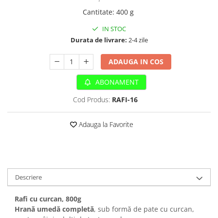
Sampoane si Balsamuri
Custi transport - Pisici
Cantitate
:
400 g
Servetele Umede
Jucarii Pisici
Covorase absorbante
IN STOC
Lese, Hamuri si Zgarzi
Durata de livrare:
2-4 zile
Curatare Ochi
Paturi, perne si cosuri pentru pisici
Igiena Catel
Recompense Delicioase
ADAUGA IN COS
Igiena Interior
Perii si descalcitoare caini
ABONAMENT
Solutii Atractante si repelente
Cod Produs:
RAFI-16
Adauga la Favorite
Descriere
Rafi cu curcan, 800g
Hrană umedă completă
, sub formă de pate cu curcan,