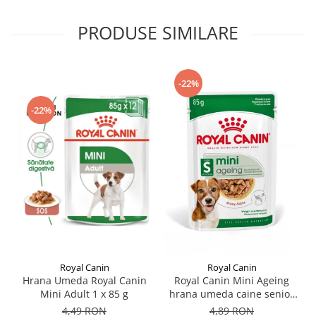
PRODUSE SIMILARE
-22%
-22%
Royal Canin
Royal Canin
Hrana Umeda Royal Canin
Royal Canin Mini Ageing
Mini Adult 1 x 85 g
hrana umeda caine senior
(in sos), 1 x 85 g
4,49 RON
4,89 RON