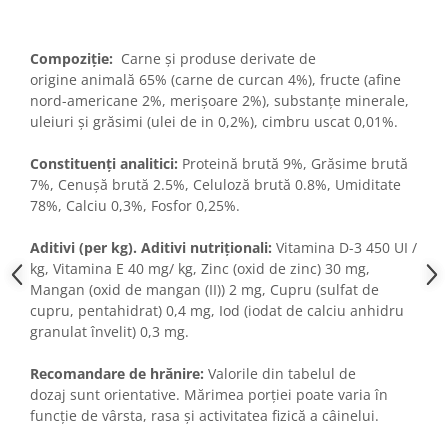
Compoziţie:
Carne și produse derivate de
origine animală 65% (carne de curcan 4%), fructe (afine
nord-americane 2%, merișoare 2%), substanțe minerale,
uleiuri și grăsimi (ulei de in 0,2%), cimbru uscat 0,01%.
Constituenți analitici:
Proteină ​​brută 9%, Grăsime brută
7%, Cenușă brută 2.5%, Celuloză brută 0.8%, Umiditate
78%, Calciu 0,3%, Fosfor 0,25%.
Aditivi (per kg). Aditivi nutriționali:
Vitamina D-3 450 UI /
kg, Vitamina E 40 mg/ kg, Zinc (oxid de zinc) 30 mg,
Mangan (oxid de mangan (II)) 2 mg, Cupru (sulfat de
cupru, pentahidrat) 0,4 mg, Iod (iodat de calciu anhidru
granulat învelit) 0,3 mg.
Recomandare de hrănire:
Valorile din tabelul de
dozaj sunt orientative. Mărimea porției poate varia în
funcție de vârsta, rasa și activitatea fizică a câinelui.