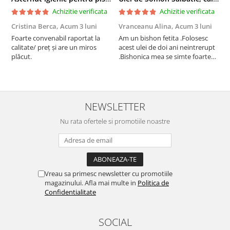
Achizitie verificata
Achizitie verificata
Cristina Berca,
Acum 3 luni
Vranceanu Alina,
Acum 3 luni
I
Foarte convenabil raportat la
Am un bishon fetita .Folosesc
P
calitate/ preț și are un miros
acest ulei de doi ani neintrerupt
v
plăcut.
.Bishonica mea se simte foarte
An
bine si ii place foarte mult .Ii pun
c
zilnic pe bobite il adora .Deja
c
sunt la a treia comanda
recomand cu mult drag !
NEWSLETTER
Nu rata ofertele si promotiile noastre
Vreau sa primesc newsletter cu promotiile
magazinului. Afla mai multe in
Politica de
Confidentialitate
SOCIAL