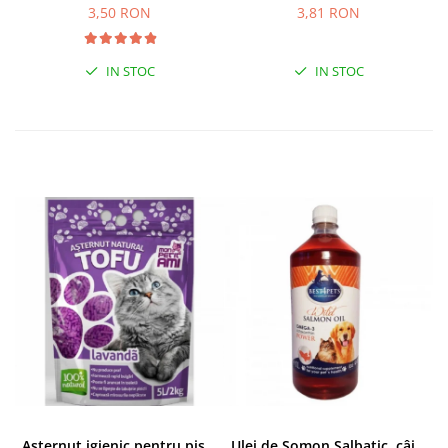
3,50 RON
3,81 RON
IN STOC
IN STOC
Asternut igienic pentru pisici Tofu Lavanda, Mon Petit 5 l
Ulei de Somon Salbatic, câini și pisici, piele si blană, BEST4PETS, 1l