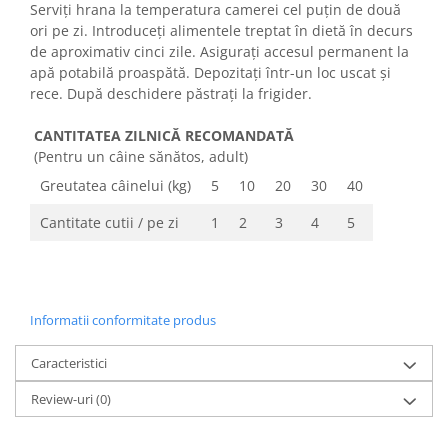
Serviți hrana la temperatura camerei cel puțin de două
ori pe zi. Introduceți alimentele treptat în dietă în decurs
de aproximativ cinci zile. Asigurați accesul permanent la
apă potabilă proaspătă. Depozitați într-un loc uscat și
rece. După deschidere păstrați la frigider.
CANTITATEA ZILNICĂ RECOMANDATĂ
(Pentru un câine sănătos, adult)
Greutatea câinelui (kg)
5
10
20
30
40
Cantitate cutii / pe zi
1
2
3
4
5
Informatii conformitate produs
Caracteristici
Review-uri
(0)