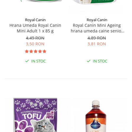
Royal Canin
Royal Canin
Hrana Umeda Royal Canin
Royal Canin Mini Ageing
Mini Adult 1 x 85 g
hrana umeda caine senior
(in sos), 1 x 85 g
4,49 RON
4,89 RON
3,50 RON
3,81 RON
IN STOC
IN STOC