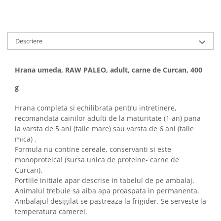
Sampoane si Balsamuri
Custi transport - Pisici
Servetele Umede
Jucarii Pisici
Covorase absorbante
Lese, Hamuri si Zgarzi
Curatare Ochi
Descriere
Paturi, perne si cosuri pentru pisici
Igiena Catel
Recompense Delicioase
Igiena Interior
Hrana umeda, RAW PALEO, adult, carne de Curcan, 400
Perii si descalcitoare caini
g
Solutii Atractante si repelente
Hrana completa si echilibrata pentru intretinere,
recomandata cainilor adulti de la maturitate (1 an) pana
la varsta de 5 ani (talie mare) sau varsta de 6 ani (talie
mica) .
Formula nu contine cereale, conservanti si este
monoproteica! (sursa unica de proteine- carne de
Curcan).
Portiile initiale apar descrise in tabelul de pe ambalaj.
Animalul trebuie sa aiba apa proaspata in permanenta.
Ambalajul desigilat se pastreaza la frigider. Se serveste la
temperatura camerei.