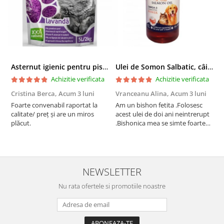
Asternut igienic pentru pisici Tofu Lavanda, Mon Petit 5 l
Ulei de Somon Salbatic, câini și pisici, piele si blană, BEST4PETS, 1l
Achizitie verificata
Achizitie verificata
Cristina Berca,
Acum 3 luni
Vranceanu Alina,
Acum 3 luni
I
Foarte convenabil raportat la
Am un bishon fetita .Folosesc
P
calitate/ preț și are un miros
acest ulei de doi ani neintrerupt
v
plăcut.
.Bishonica mea se simte foarte
An
bine si ii place foarte mult .Ii pun
c
zilnic pe bobite il adora .Deja
c
sunt la a treia comanda
recomand cu mult drag !
NEWSLETTER
Nu rata ofertele si promotiile noastre