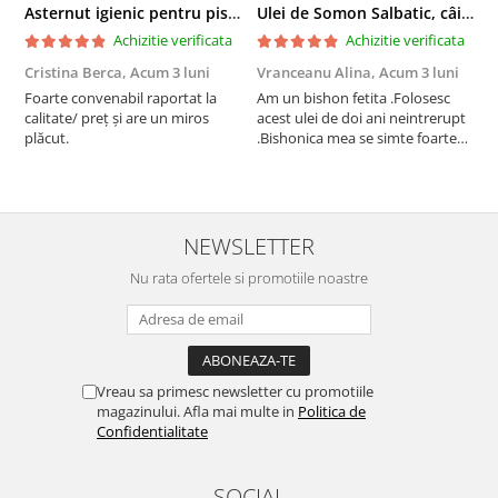
Asternut igienic pentru pisici Tofu Lavanda, Mon Petit 5 l
Ulei de Somon Salbatic, câini și pisici, piele si blană, BEST4PETS, 1l
Achizitie verificata
Achizitie verificata
Cristina Berca,
Acum 3 luni
Vranceanu Alina,
Acum 3 luni
I
Foarte convenabil raportat la
Am un bishon fetita .Folosesc
P
calitate/ preț și are un miros
acest ulei de doi ani neintrerupt
v
plăcut.
.Bishonica mea se simte foarte
An
bine si ii place foarte mult .Ii pun
c
zilnic pe bobite il adora .Deja
c
sunt la a treia comanda
recomand cu mult drag !
NEWSLETTER
Nu rata ofertele si promotiile noastre
Vreau sa primesc newsletter cu promotiile
magazinului. Afla mai multe in
Politica de
Confidentialitate
SOCIAL