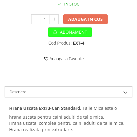
Sampoane si Balsamuri
IN STOC
Custi transport - Pisici
Servetele Umede
Jucarii Pisici
Covorase absorbante
ADAUGA IN COS
Lese, Hamuri si Zgarzi
Curatare Ochi
Paturi, perne si cosuri pentru pisici
ABONAMENT
Igiena Catel
Recompense Delicioase
Igiena Interior
Cod Produs:
EXT-4
Perii si descalcitoare caini
Solutii Atractante si repelente
Adauga la Favorite
Descriere
Hrana Uscata Extru-Can Standard
, Talie Mica este o
hrana uscata pentru caini adulti de talie mica.
Hrana uscata, complea pentru caini adulti de talie mica.
Hrana realizata prin extrudare.