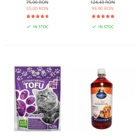
sac 4kg
75,00 RON
124,43 RON
55,00 RON
99,90 RON
IN STOC
IN STOC