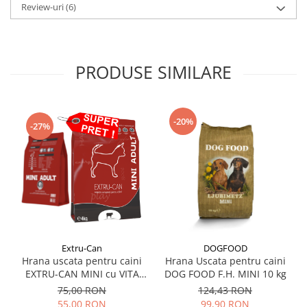
Review-uri
(6)
PRODUSE SIMILARE
-20%
-27%
Extru-Can
DOGFOOD
Hrana uscata pentru caini
Hrana Uscata pentru caini
EXTRU-CAN MINI cu VITA
DOG FOOD F.H. MINI 10 kg
sac 4kg
75,00 RON
124,43 RON
55,00 RON
99,90 RON