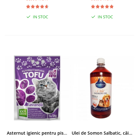
IN STOC
IN STOC
Asternut igienic pentru pisici Tofu Lavanda, Mon Petit 5 l
Ulei de Somon Salbatic, câini și pisici, piele si blană, BEST4PETS, 1l