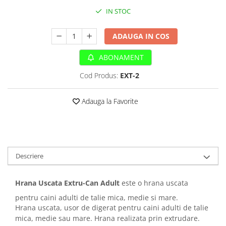
Sampoane si Balsamuri
Custi transport - Pisici
IN STOC
Servetele Umede
Jucarii Pisici
Covorase absorbante
ADAUGA IN COS
Lese, Hamuri si Zgarzi
Curatare Ochi
Paturi, perne si cosuri pentru pisici
Igiena Catel
ABONAMENT
Recompense Delicioase
Igiena Interior
Cod Produs:
EXT-2
Perii si descalcitoare caini
Solutii Atractante si repelente
Adauga la Favorite
Descriere
Hrana Uscata Extru-Can Adult
este o hrana uscata
pentru caini adulti de talie mica, medie si mare.
Hrana uscata, usor de digerat pentru caini adulti de talie
mica, medie sau mare. Hrana realizata prin extrudare.