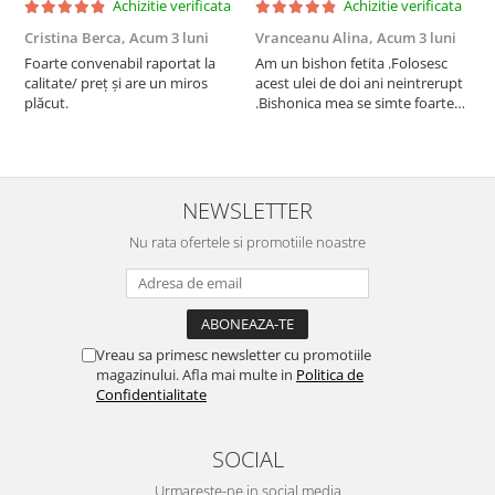
Achizitie verificata
Achizitie verificata
Cristina Berca,
Acum 3 luni
Vranceanu Alina,
Acum 3 luni
I
Foarte convenabil raportat la
Am un bishon fetita .Folosesc
P
calitate/ preț și are un miros
acest ulei de doi ani neintrerupt
v
plăcut.
.Bishonica mea se simte foarte
An
bine si ii place foarte mult .Ii pun
c
zilnic pe bobite il adora .Deja
c
sunt la a treia comanda
recomand cu mult drag !
NEWSLETTER
Nu rata ofertele si promotiile noastre
Vreau sa primesc newsletter cu promotiile
magazinului. Afla mai multe in
Politica de
Confidentialitate
SOCIAL
Urmareste-ne in social media