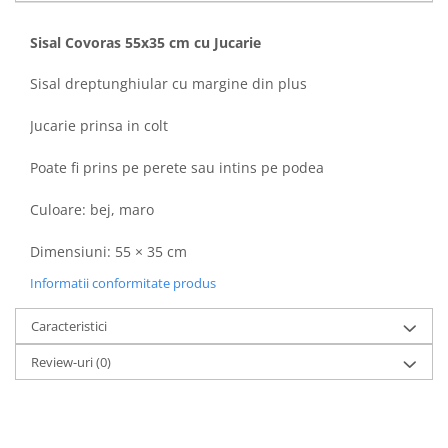
Sampoane si Balsamuri
Custi transport - Pisici
Servetele Umede
Sisal Covoras 55x35 cm cu Jucarie
Jucarii Pisici
Covorase absorbante
Lese, Hamuri si Zgarzi
Curatare Ochi
Sisal dreptunghiular cu margine din plus
Paturi, perne si cosuri pentru pisici
Igiena Catel
Recompense Delicioase
Jucarie prinsa in colt
Igiena Interior
Perii si descalcitoare caini
Poate fi prins pe perete sau intins pe podea
Solutii Atractante si repelente
Culoare: bej, maro
Dimensiuni: 55 × 35 cm
Informatii conformitate produs
Caracteristici
Review-uri
(0)