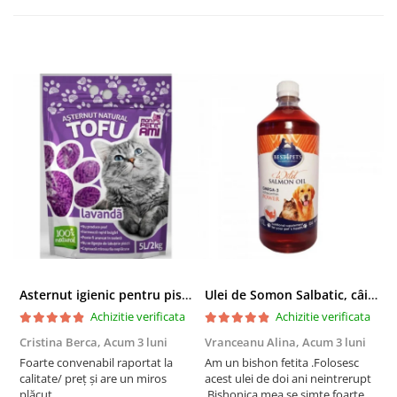
Asternut igienic pentru pisici Tofu Lavanda, Mon Petit 5 l
Ulei de Somon Salbatic, câini și pisici, piele si blană, BEST4PETS, 1l
Achizitie verificata
Achizitie verificata
Cristina Berca,
Acum 3 luni
Vranceanu Alina,
Acum 3 luni
I
Foarte convenabil raportat la
Am un bishon fetita .Folosesc
P
calitate/ preț și are un miros
acest ulei de doi ani neintrerupt
v
plăcut.
.Bishonica mea se simte foarte
An