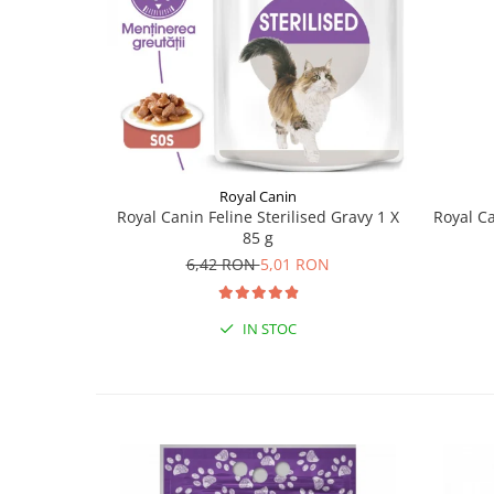
Royal Canin
Royal Ca
Royal Canin Feline Sterilised Gravy 1 X
85 g
6,42 RON
5,01 RON
IN STOC