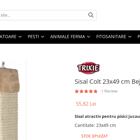
ATOARE
PESTI
ANIMALE FERMA
FITOSANITARE
Sisal Colt 23x49 cm Be
1 Review
55,82 Lei
Sisal atractiv pentru pisici juca
Cantitate
:
23x49 cm
STOC EPUIZAT