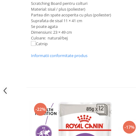
Sampoane si Balsamuri
Scratching Board pentru colturi
Custi transport - Pisici
Material: sisal / plus (poliester)
Servetele Umede
Jucarii Pisici
Partea din spate acoperita cu plus (poliester)
Covorase absorbante
Suprafata de sisal 11 × 41 cm
Lese, Hamuri si Zgarzi
Curatare Ochi
Se poate agata
Paturi, perne si cosuri pentru pisici
Dimensiuni: 23 × 49 cm
Igiena Catel
Recompense Delicioase
Culoare: natural/bej
Igiena Interior
Perii si descalcitoare caini
Informatii conformitate produs
Solutii Atractante si repelente
-22%
-17%