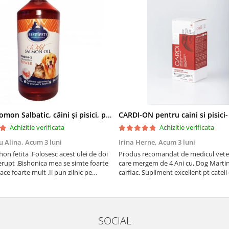
Ulei de Somon Salbatic, câini și pisici, piele si blană, BEST4PETS, 1l
CARDI-ON pentru caini si pisici
Achizitie verificata
Achizitie verificata
u Alina,
Acum 3 luni
Irina Herne,
Acum 3 luni
on fetita .Folosesc acest ulei de doi
Produs recomandat de medicul vetet
erupt .Bishonica mea se simte foarte
care mergem de 4 Ani cu, Dog Martin care es
place foarte mult .Ii pun zilnic pe
carfiac. Supliment excellent pt cateii 
adora .Deja sunt la a treia comanda
Sanatate tuturor !
cu mult drag !
SOCIAL