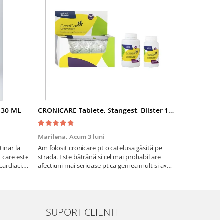
- 30 ML
CRONICARE Tablete, Stangest, Blister 10 tabs
Fypryst Co
Marilena,
Acum 3 luni
Florentina 
inar la
Am folosit cronicare pt o catelusa găsită pe
Eu sunt foar
te
strada. Este bătrână si cel mai probabil are
niște pisicuti
cardiaci.
afectiuni mai serioase pt ca gemea mult si avea
scapat de puri
o tuse aproape permanenta. Acum tuseste
fost foarte e
foarte puțin si nu mai geme ceea ce ma face sa
cred ca se simte ma...
SUPORT CLIENTI