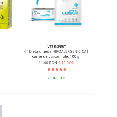
-23%
VET EXPERT
4T Dieta umeda HIPOALERGENIC CAT,
Nisip Pisi
carne de curcan, plic 100 gr
11,40 RON
9,12 RON
IN STOC