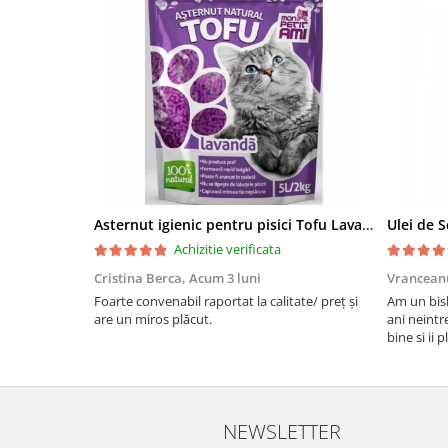
Asternut igienic pentru pisici Tofu Lavanda, Mon Petit 5 l
Achizitie verificata
Cristina Berca,
Acum 3 luni
Vrancean
Foarte convenabil raportat la calitate/ preț și
Am un bish
are un miros plăcut.
ani neintr
bine si ii 
bobite il 
recomand 
NEWSLETTER