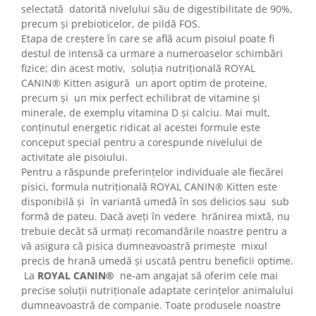
selectată datorită nivelului său de digestibilitate de 90%,
precum și prebioticelor, de pildă FOS.
Etapa de creștere în care se află acum pisoiul poate fi
destul de intensă ca urmare a numeroaselor schimbări
fizice; din acest motiv, soluția nutrițională ROYAL
CANIN® Kitten asigură un aport optim de proteine,
precum și un mix perfect echilibrat de vitamine și
minerale, de exemplu vitamina D și calciu. Mai mult,
conținutul energetic ridicat al acestei formule este
conceput special pentru a corespunde nivelului de
activitate ale pisoiului.
Pentru a răspunde preferințelor individuale ale fiecărei
pisici, formula nutrițională ROYAL CANIN® Kitten este
disponibilă și în variantă umedă în sos delicios sau sub
formă de pateu. Dacă aveți în vedere hrănirea mixtă, nu
trebuie decât să urmați recomandările noastre pentru a
vă asigura că pisica dumneavoastră primește mixul
precis de hrană umedă și uscată pentru beneficii optime.
La
ROYAL CANIN®
ne-am angajat să oferim cele mai
precise soluții nutriționale adaptate cerințelor animalului
dumneavoastră de companie. Toate produsele noastre