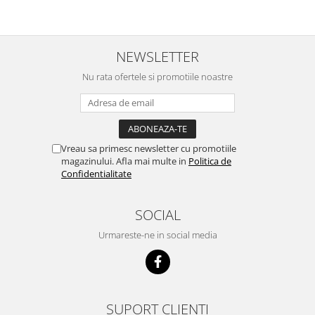
bine si ii place foarte mult .Ii pun
c
zilnic pe bobite il adora .Deja
c
sunt la a treia comanda
recomand cu mult drag !
NEWSLETTER
Nu rata ofertele si promotiile noastre
Vreau sa primesc newsletter cu promotiile
magazinului. Afla mai multe in
Politica de
Confidentialitate
SOCIAL
Urmareste-ne in social media
SUPORT CLIENTI