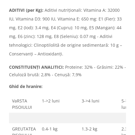
ADITIVI (per Kg):
Aditivi nutriționali: Vitamina A: 32000
IU, Vitamina D3: 900 IU, Vitamina E: 650 mg: E1 (Fier): 33
mg, E2 (Iod): 3.4 mg, E4 (Cupru): 10 mg, E5 (Mangan): 44
mg, E6 (zinc): 128 mg, E8 (Seleniu): 0.07 mg - Aditivi
tehnologici: Clinoptilolită de origine sedimentară: 10 g –
Conservanți – Antioxidanți.
CONSTITUENȚI ANALITICI:
Proteine: 32% - Grăsimi: 22% -
Celuloză brută: 2,8% - Cenușă: 7,9%
Ghid de hranire:
VaRSTA
1->2 luni
3->4 luni
5->6
PISOIULUI
luni
GREUTATEA
0.4-1 kg
1.3-2 kg
2.3-2.9