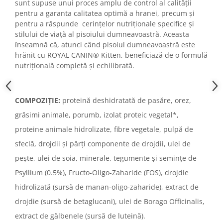
sunt supuse unui proces amplu de control al calității
pentru a garanta calitatea optimă a hranei, precum și
pentru a răspunde cerințelor nutriționale specifice și
stilului de viață al pisoiului dumneavoastră. Aceasta
înseamnă că, atunci când pisoiul dumneavoastră este
hrănit cu ROYAL CANIN® Kitten, beneficiază de o formulă
nutrițională completă și echilibrată.
COMPOZIȚIE:
proteină deshidratată de pasăre, orez,
grăsimi animale, porumb, izolat proteic vegetal*,
proteine animale hidrolizate, fibre vegetale, pulpă de
sfeclă, drojdii și părți componente de drojdii, ulei de
pește, ulei de soia, minerale, tegumente și semințe de
Psyllium (0.5%), Fructo-Oligo-Zaharide (FOS), drojdie
hidrolizată (sursă de manan-oligo-zaharide), extract de
drojdie (sursă de betaglucani), ulei de Borago Officinalis,
extract de gălbenele (sursă de luteină).