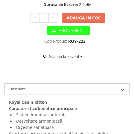
Sampoane si Balsamuri
Durata de livrare:
2-4 zile
Custi transport - Pisici
Servetele Umede
Jucarii Pisici
Covorase absorbante
ADAUGA IN COS
Lese, Hamuri si Zgarzi
Curatare Ochi
Paturi, perne si cosuri pentru pisici
ABONAMENT
Igiena Catel
Recompense Delicioase
Igiena Interior
Cod Produs:
ROY-223
Perii si descalcitoare caini
Solutii Atractante si repelente
Adauga la Favorite
Descriere
Royal Canin Kitten
Caracteristici/beneficii principale
Sistem imunitar puternic
Dezvoltare armonioasă
Digestie sănătoasă
Creșterea este o etapă esențială în viața pisoiului