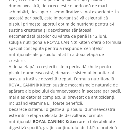
dumneavoastră, deoarece este o perioadă de mari
schimbări, descoperiri semnificative și noi experiențe. În
această perioadă, este important să vă asigurați că
pisoiul primește aportul optim de nutrienți pentru a-i
susține creșterea și dezvoltarea sănătoasă.
Recomandată pisoilor cu vârsta de până la 12 luni,
soluția nutrițională ROYAL CANIN® Kitten oferă o formulă
special concepută pentru a răspunde cerințelor
nutriționale ale pisoiului aflat în a doua etapă de
creștere.
A doua etapă a creșterii este o perioadă cheie pentru
pisoiul dumneavoastră, deoarece sistemul imunitar al
acestuia încă se dezvoltă treptat. Formula nutrițională
ROYAL CANIN® Kitten susține mecanismele naturale de
apărare ale pisoiului dumneavoastră în această perioadă,
mai ales datorită complexului brevetat de antioxidanți,
incluzând vitamina E, foarte benefică.
Deoarece sistemul digestiv al pisoiului dumneavoastră
este într-o etapă delicată de dezvoltare, formula
nutrițională
ROYAL CANIN® Kitten
are o tolerabilitate
digestivă sporită, grație conținutului de L.I.P, o proteină