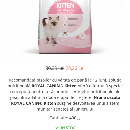
Antiparazitare interne si externe
Antiparazitare interne si externe
Articulatii
Articulatii
Diverse caini
Diverse pisici
ORL Caini
ORL Pisici
Suplimente nutritive, vitamine
Suplimente nutritive, vitamine
Lapte Caini
Igiena si ingrijire pisici
Hrana economica caini
Asternut litiera / Nisip / Silicat
Curatare Ochi
Accesorii caini
30,39 Lei
28,26 Lei
Igiena Interior
Botnite
Igiena Pisici
Castroane si boluri pentru apa si
Recomandată pisoilor cu vârsta de până la 12 luni, soluția
Perii si descalcitoare pisici
mancare
nutrițională
ROYAL CANIN® Kitten
oferă o formulă special
Sampoane si Balsamuri
concepută pentru a răspunde cerințelor nutriționale ale
Custi transport - Caini
pisoiului aflat în a doua etapă de creștere.
Hrana uscata
Solutii Atractante si repelente
Hamuri, Lese si Zgarzi
ROYAL CANIN® Kitten
susține dezvoltarea unui sistem
Accesorii Pisici
Jucarii caini
imunitar sănătos al juniorului.
Paturi, perne si cosuri pentru caini
Ansambluri de joaca, sisaluri
Cantitate
:
400 g
Igiena si ingrijire caini
Castroane si boluri pentru apa si
IN STOC
mancare