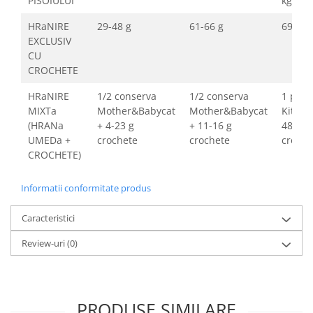
PISOIULUI
kg
HRaNIRE
29-48 g
61-66 g
69-67 
EXCLUSIV
CU
CROCHETE
HRaNIRE
1/2 conserva
1/2 conserva
1 plic
MIXTa
Mother&Babycat
Mother&Babycat
Kitten
(HRANa
+ 4-23 g
+ 11-16 g
48-46 
UMEDa +
crochete
crochete
croche
CROCHETE)
Informatii conformitate produs
Caracteristici
Review-uri
(0)
PRODUSE SIMILARE