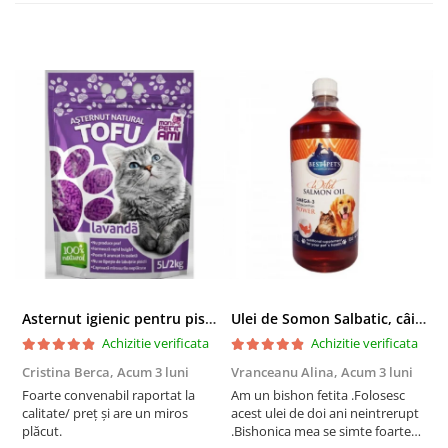
Asternut igienic pentru pisici Tofu Lavanda, Mon Petit 5 l
Ulei de Somon Salbatic, câini și pisici, piele si blană, BEST4PETS, 1l
Achizitie verificata
Achizitie verificata
Cristina Berca,
Acum 3 luni
Vranceanu Alina,
Acum 3 luni
I
Foarte convenabil raportat la
Am un bishon fetita .Folosesc
P
calitate/ preț și are un miros
acest ulei de doi ani neintrerupt
v
plăcut.
.Bishonica mea se simte foarte
An