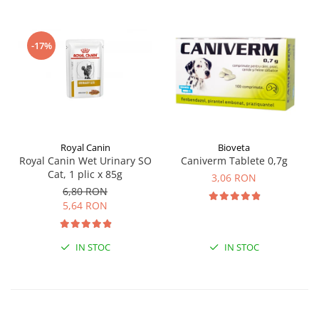
-17%
Royal Canin
Bioveta
Royal Canin Wet Urinary SO
Caniverm Tablete 0,7g
Cat, 1 plic x 85g
3,06 RON
6,80 RON
5,64 RON
IN STOC
IN STOC