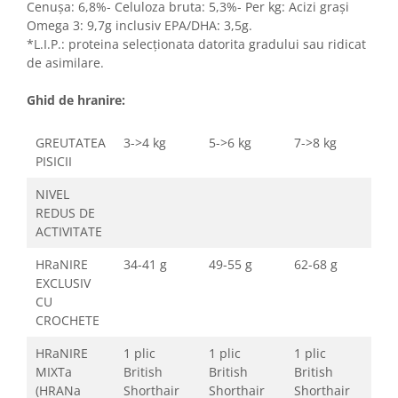
Cenuşa: 6,8%- Celuloza bruta: 5,3%- Per kg: Acizi graşi
Omega 3: 9,7g inclusiv EPA/DHA: 3,5g.
*L.I.P.: proteina selecţionata datorita gradului sau ridicat
de asimilare.
Ghid de hranire:
GREUTATEA
3->4 kg
5->6 kg
7->8 kg
PISICII
NIVEL
REDUS DE
ACTIVITATE
HRaNIRE
34-41 g
49-55 g
62-68 g
EXCLUSIV
CU
CROCHETE
HRaNIRE
1 plic
1 plic
1 plic
MIXTa
British
British
British
(HRANa
Shorthair
Shorthair
Shorthair