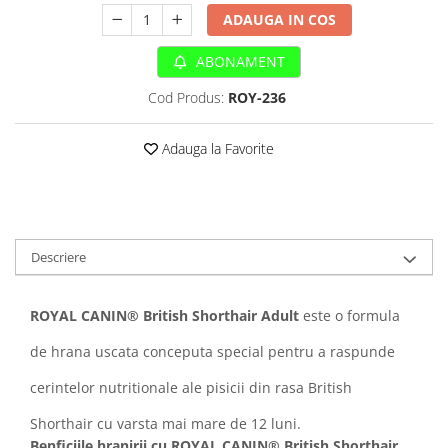
Sampoane si Balsamuri
ADAUGA IN COS
Custi transport - Pisici
Servetele Umede
Jucarii Pisici
Covorase absorbante
ABONAMENT
Lese, Hamuri si Zgarzi
Curatare Ochi
Cod Produs:
ROY-236
Paturi, perne si cosuri pentru pisici
Igiena Catel
Recompense Delicioase
Igiena Interior
Adauga la Favorite
Perii si descalcitoare caini
Solutii Atractante si repelente
Descriere
ROYAL CANIN® British Shorthair Adult
este o formula
de hrana uscata conceputa special pentru a raspunde
cerintelor nutritionale ale pisicii din rasa British
Shorthair cu varsta mai mare de 12 luni.
Benficiile hranirii cu ROYAL CANIN® British Shorthair