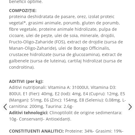
beneficii optime.
COMPOZIŢIE:
proteina deshidratata de pasare, orez, izolat proteic
vegetal*, grasimi animale, porumb, gluten de porumb,
fibre vegetale, proteine animale hidrolizate, pulpa de
cicoare, ulei de peşte, ulei de soia, minerale, drojdii,
Fructo-Oligo-Zaharide (FOS), extract de drojdie (sursa de
Manan-Oligo-Zaharide), ulei de Borago Officinalis,
crustacee hidrolizate (sursa de glucozamina), extract de
galbenele (sursa de luteina), cartilaj hidrolizat (sursa de
condroitina).
ADITIVI (per kg):
Aditivi nutriţionali: Vitamina A: 31000UI, Vitamina D3:
800UI, E1 (Fier): 40mg, E2 (Iod): 4mg, E4 (Cupru): 12mg, E5
(Mangan): 51mg, E6 (Zinc): 154mg, E8 (Seleniu): 0,08mg, L-
carnitina: 200mg, Taurina: 2,6g-
Aditivi tehnologici:
Clinoptilolit de origine sedimentara:
10g- Conservanţi- Antioxidanţi.
CONSTITUENTI ANALITICI:
Proteine: 34%- Grasimi: 19%-