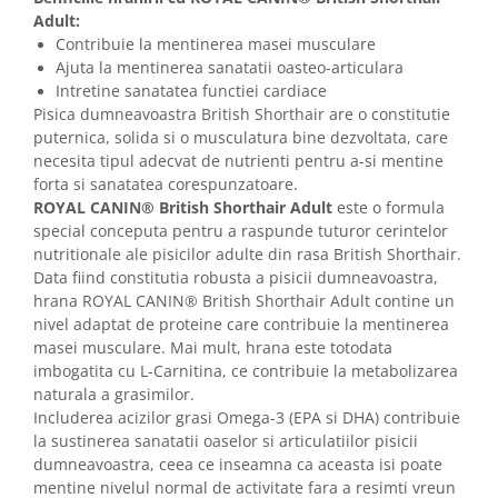
Adult:
Contribuie la mentinerea masei musculare
Ajuta la mentinerea sanatatii oasteo-articulara
Intretine sanatatea functiei cardiace
Pisica dumneavoastra British Shorthair are o constitutie
puternica, solida si o musculatura bine dezvoltata, care
necesita tipul adecvat de nutrienti pentru a-si mentine
forta si sanatatea corespunzatoare.
ROYAL CANIN® British Shorthair Adult
este o formula
special conceputa pentru a raspunde tuturor cerintelor
nutritionale ale pisicilor adulte din rasa British Shorthair.
Data fiind constitutia robusta a pisicii dumneavoastra,
hrana ROYAL CANIN® British Shorthair Adult contine un
nivel adaptat de proteine care contribuie la mentinerea
masei musculare. Mai mult, hrana este totodata
imbogatita cu L-Carnitina, ce contribuie la metabolizarea
naturala a grasimilor.
Includerea acizilor grasi Omega-3 (EPA si DHA) contribuie
la sustinerea sanatatii oaselor si articulatiilor pisicii
dumneavoastra, ceea ce inseamna ca aceasta isi poate
mentine nivelul normal de activitate fara a resimti vreun