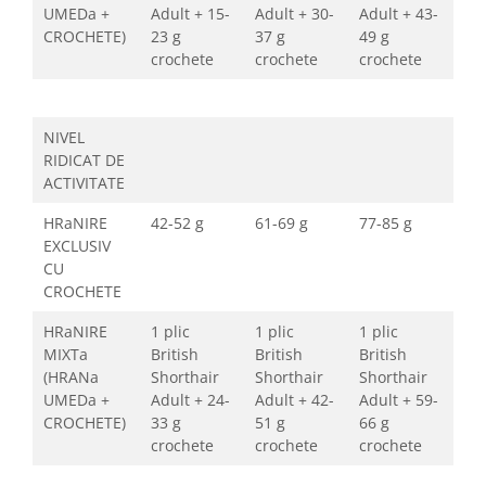
UMEDa +
Adult + 15-
Adult + 30-
Adult + 43-
CROCHETE)
23 g
37 g
49 g
crochete
crochete
crochete
NIVEL
RIDICAT DE
ACTIVITATE
HRaNIRE
42-52 g
61-69 g
77-85 g
EXCLUSIV
CU
CROCHETE
HRaNIRE
1 plic
1 plic
1 plic
MIXTa
British
British
British
(HRANa
Shorthair
Shorthair
Shorthair
UMEDa +
Adult + 24-
Adult + 42-
Adult + 59-
CROCHETE)
33 g
51 g
66 g
crochete
crochete
crochete