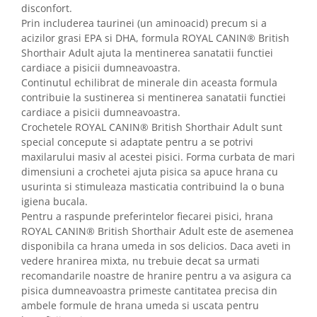
disconfort.
Prin includerea taurinei (un aminoacid) precum si a
acizilor grasi EPA si DHA, formula ROYAL CANIN® British
Shorthair Adult ajuta la mentinerea sanatatii functiei
cardiace a pisicii dumneavoastra.
Continutul echilibrat de minerale din aceasta formula
contribuie la sustinerea si mentinerea sanatatii functiei
cardiace a pisicii dumneavoastra.
Crochetele ROYAL CANIN® British Shorthair Adult sunt
special concepute si adaptate pentru a se potrivi
maxilarului masiv al acestei pisici. Forma curbata de mari
dimensiuni a crochetei ajuta pisica sa apuce hrana cu
usurinta si stimuleaza masticatia contribuind la o buna
igiena bucala.
Pentru a raspunde preferintelor fiecarei pisici, hrana
ROYAL CANIN® British Shorthair Adult este de asemenea
disponibila ca hrana umeda in sos delicios. Daca aveti in
vedere hranirea mixta, nu trebuie decat sa urmati
recomandarile noastre de hranire pentru a va asigura ca
pisica dumneavoastra primeste cantitatea precisa din
ambele formule de hrana umeda si uscata pentru