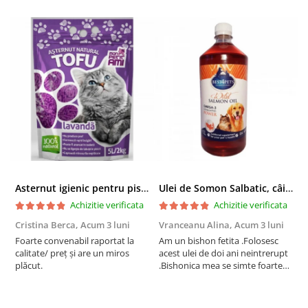
Asternut igienic pentru pisici Tofu Lavanda, Mon Petit 5 l
Ulei de Somon Salbatic, câini și pisici, piele si blană, BEST4PETS, 1l
Achizitie verificata
Achizitie verificata
Cristina Berca,
Acum 3 luni
Vranceanu Alina,
Acum 3 luni
I
Foarte convenabil raportat la
Am un bishon fetita .Folosesc
P
calitate/ preț și are un miros
acest ulei de doi ani neintrerupt
v
plăcut.
.Bishonica mea se simte foarte
An
bine si ii place foarte mult .Ii pun
c
zilnic pe bobite il adora .Deja
c
sunt la a treia comanda