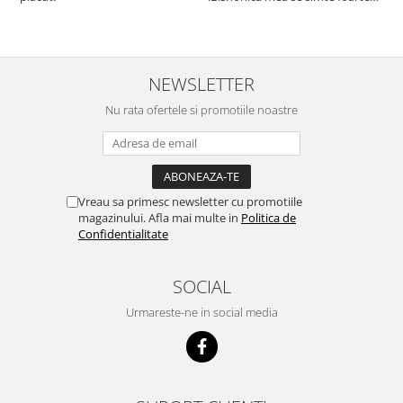
bine si ii place foarte mult .Ii pun
c
zilnic pe bobite il adora .Deja
c
sunt la a treia comanda
recomand cu mult drag !
NEWSLETTER
Nu rata ofertele si promotiile noastre
Vreau sa primesc newsletter cu promotiile
magazinului. Afla mai multe in
Politica de
Confidentialitate
SOCIAL
Urmareste-ne in social media