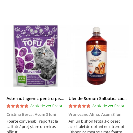
Asternut igienic pentru pisici Tofu Lavanda, Mon Petit 5 l
Ulei de Somon Salbatic, câini și pisici, piele si blană, BEST4PETS, 1l
Achizitie verificata
Achizitie verificata
Cristina Berca,
Acum 3 luni
Vranceanu Alina,
Acum 3 luni
I
Foarte convenabil raportat la
Am un bishon fetita .Folosesc
P
calitate/ preț și are un miros
acest ulei de doi ani neintrerupt
v
plăcut.
.Bishonica mea se simte foarte
An