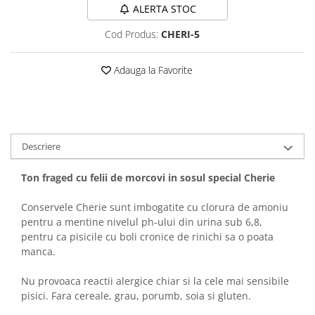
Sampoane si Balsamuri
ALERTA STOC
Custi transport - Pisici
Servetele Umede
Jucarii Pisici
Cod Produs:
CHERI-5
Covorase absorbante
Lese, Hamuri si Zgarzi
Curatare Ochi
Paturi, perne si cosuri pentru pisici
Adauga la Favorite
Igiena Catel
Recompense Delicioase
Igiena Interior
Perii si descalcitoare caini
Solutii Atractante si repelente
Descriere
Ton fraged cu felii de morcovi in sosul special Cherie
Conservele Cherie sunt imbogatite cu clorura de amoniu
pentru a mentine nivelul ph-ului din urina sub 6,8,
pentru ca pisicile cu boli cronice de rinichi sa o poata
manca.
Nu provoaca reactii alergice chiar si la cele mai sensibile
pisici. Fara cereale, grau, porumb, soia si gluten.