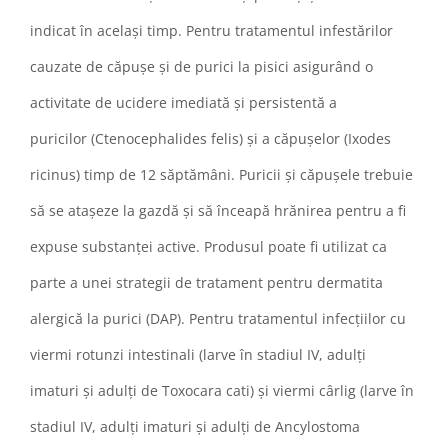
indicat în același timp. Pentru tratamentul infestărilor
cauzate de căpușe și de purici la pisici asigurând o
activitate de ucidere imediată și persistentă a
puricilor (Ctenocephalides felis) și a căpușelor (Ixodes
ricinus) timp de 12 săptămâni. Puricii și căpușele trebuie
să se atașeze la gazdă și să înceapă hrănirea pentru a fi
expuse substanței active. Produsul poate fi utilizat ca
parte a unei strategii de tratament pentru dermatita
alergică la purici (DAP). Pentru tratamentul infecțiilor cu
viermi rotunzi intestinali (larve în stadiul IV, adulți
imaturi și adulți de Toxocara cati) și viermi cârlig (larve în
stadiul IV, adulți imaturi și adulți de Ancylostoma