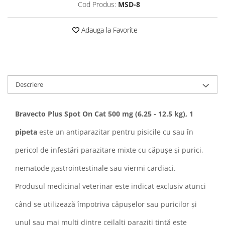
Sampoane si Balsamuri
Cod Produs:
MSD-8
Custi transport - Pisici
Servetele Umede
Jucarii Pisici
Covorase absorbante
Adauga la Favorite
Lese, Hamuri si Zgarzi
Curatare Ochi
Paturi, perne si cosuri pentru pisici
Igiena Catel
Recompense Delicioase
Igiena Interior
Perii si descalcitoare caini
Descriere
Solutii Atractante si repelente
Bravecto Plus Spot On Cat 500 mg (6.25 - 12.5 kg), 1
pipeta
este un antiparazitar pentru pisicile cu sau în
pericol de infestări parazitare mixte cu căpușe și purici,
nematode gastrointestinale sau viermi cardiaci.
Produsul medicinal veterinar este indicat exclusiv atunci
când se utilizează împotriva căpușelor sau puricilor și
unul sau mai mulți dintre ceilalți paraziți țintă este