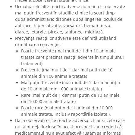
frecvent observate în studiile clinice.
Următoarele alte reacții adverse au mai fost observate
mai puțin frecvent în studiile clinice la scurt timp
după administrare: dispnee după lingerea locului de
aplicare, hipersalivație, vărsături, hematemeză,
diaree, letargie, pirexie, tahipnee, midriază.
Frecvența reacțiilor adverse este definită utilizând
următoarea convenție:
Foarte frecvente (mai mult de 1 din 10 animale
tratate care prezintă reacții adverse în timpul unui
tratament)
Frecvente (mai mult de 1 dar mai puțin de 10
animale din 100 animale tratate)
Mai puțin frecvente (mai mult de 1 dar mai puțin
de 10 animale din 1000 animale tratate)
Rare (mai mult de 1 dar mai puțin de 10 animale
din 10.000 animale tratate)
Foarte rare (mai puțin de 1 animal din 10.000
animale tratate, inclusiv raportările izolate ).
Dacă observați orice reacție adversă, chiar și cele care
nu sunt deja incluse în acest prospect sau credeți că
medicamentul nu a avut efect vă rugăm să informați