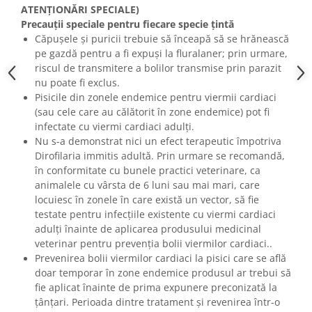
ATENȚIONĂRI SPECIALE)
Precauții speciale pentru fiecare specie țintă
Căpușele și puricii trebuie să înceapă să se hrănească
pe gazdă pentru a fi expuși la fluralaner; prin urmare,
riscul de transmitere a bolilor transmise prin parazit
nu poate fi exclus.
Pisicile din zonele endemice pentru viermii cardiaci
(sau cele care au călătorit în zone endemice) pot fi
infectate cu viermi cardiaci adulți.
Nu s-a demonstrat nici un efect terapeutic împotriva
Dirofilaria immitis adultă. Prin urmare se recomandă,
în conformitate cu bunele practici veterinare, ca
animalele cu vârsta de 6 luni sau mai mari, care
locuiesc în zonele în care există un vector, să fie
testate pentru infecțiile existente cu viermi cardiaci
adulți înainte de aplicarea produsului medicinal
veterinar pentru prevenția bolii viermilor cardiaci..
Prevenirea bolii viermilor cardiaci la pisici care se află
doar temporar în zone endemice produsul ar trebui să
fie aplicat înainte de prima expunere preconizată la
țânțari. Perioada dintre tratament și revenirea într-o