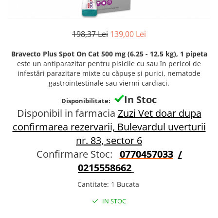
Antiparazitare interne si externe
Antiparazitare interne si externe
Articulatii
Articulatii
198,37 Lei
139,00 Lei
Diverse caini
Diverse pisici
ORL Caini
ORL Pisici
Bravecto Plus Spot On Cat 500 mg (6.25 - 12.5 kg), 1 pipeta
Suplimente nutritive, vitamine
Suplimente nutritive, vitamine
este un antiparazitar pentru pisicile cu sau în pericol de
infestări parazitare mixte cu căpușe și purici, nematode
Lapte Caini
Igiena si ingrijire pisici
gastrointestinale sau viermi cardiaci.
Hrana economica caini
Asternut litiera / Nisip / Silicat
In Stoc
Disponibilitate:
Curatare Ochi
Accesorii caini
Disponibil in farmacia
Zuzi Vet doar dupa
Igiena Interior
Botnite
confirmarea rezervarii, Bulevardul uverturii
Igiena Pisici
Castroane si boluri pentru apa si
nr. 83, sector 6
Perii si descalcitoare pisici
mancare
Confirmare Stoc:
0770457033
/
Sampoane si Balsamuri
Custi transport - Caini
Solutii Atractante si repelente
0215558662
Hamuri, Lese si Zgarzi
Accesorii Pisici
Jucarii caini
Cantitate
:
1 Bucata
Paturi, perne si cosuri pentru caini
Ansambluri de joaca, sisaluri
IN STOC
Igiena si ingrijire caini
Castroane si boluri pentru apa si
mancare