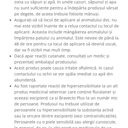
zona cu săpun și apă. In unele cazuri, săpunul și apa
nu sunt suficiente pentru a îndepărta produsul vărsat
pe degete, de aceea trebuie folosite mănuși.
Asigurați-vă că locul de aplicare al animalului dvs. nu
mai este vizibil înainte de a relua contactul cu locul de
aplicare. Aceasta include mângâierea animalului și
împărțirea patului cu animalul. Este nevoie de până la
48 de ore pentru ca locul de aplicare să devină uscat,
dar va fi vizibil mai mult timp.
Dacă apar reacții cutanate, consultați un medic și
prezentați ambalajul produsului.
Acest produs poate cauza iritație oftalmică. In cazul
contactului cu ochii se vor spăla imediat cu apă din
abundență.
Au fost raportate reacții de hipersensibilitate la un alt
produs medicinal veterinar care conține fluralaner și
aceeași excipienți ca și Bravecto Plus la un număr mic
de persoane. Produsul nu trebuie utilizat de
persoanele cu hipersensibilitate la substanța activă
sau la oricare dintre excipienți (vezi contraindicațiile).
Persoanele cu o piele sensibilă sau alergii cunoscute,
în general, de ex. la alte produse medicinale de uz