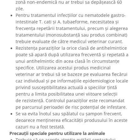
zonă non-endemică nu ar trebui sa depășească 60
zile.
Pentru tratamentul infecțiilor cu nematodele gastro-
intestinale T. cati și A. tubaeforme, necesitatea și
frecvența repetării tratamentului, precum și alegerea
tratamentului (monosubstanță sau produs combinat)
trebuie evaluate de către medicul veterinar curant.
Rezistența paraziților la orice clasă de antihelmintice
poate să apară după utilizarea frecventă și repetată a
unui antihelmintic din acea clasă în circumstanțe
specifice. Utilizarea acestui produs medicinal
veterinar ar trebui să se bazeze pe evaluarea fiecărui
caz individual și pe informațiile epidemiologice locale
privind susceptibilitatea actuală a speciilor țintă
pentru a limita posibilitatea unei viitoare selecții
de rezistență. Controlul paraziților este recomandat
pe parcursul perioadei de risc potențial de infestare.
Se va evita înotul sau spălatul cu șampon frecvent,
deoarece menținerea eficacității produsului în aceste
cazuri nu a fost testată.
Precauții speciale pentru utilizare la animale
Trebuie să se acorde atenție evitării contactului