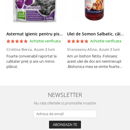
Asternut igienic pentru pisici Tofu Lavanda, Mon Petit 5 l
Ulei de Somon Salbatic, câini și pisici, piele si blană, BEST4PETS, 1l
Achizitie verificata
Achizitie verificata
Cristina Berca,
Acum 3 luni
Vranceanu Alina,
Acum 3 luni
I
Foarte convenabil raportat la
Am un bishon fetita .Folosesc
P
calitate/ preț și are un miros
acest ulei de doi ani neintrerupt
v
plăcut.
.Bishonica mea se simte foarte
An
bine si ii place foarte mult .Ii pun
c
zilnic pe bobite il adora .Deja
c
sunt la a treia comanda
recomand cu mult drag !
NEWSLETTER
Nu rata ofertele si promotiile noastre