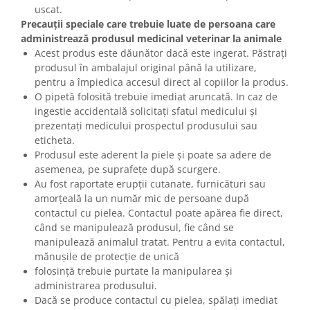
uscat.
Precauții speciale care trebuie luate de persoana care
administrează produsul medicinal veterinar la animale
Acest produs este dăunător dacă este ingerat. Păstrați
produsul în ambalajul original până la utilizare,
pentru a împiedica accesul direct al copiilor la produs.
O pipetă folosită trebuie imediat aruncată. In caz de
ingestie accidentală solicitați sfatul medicului și
prezentați medicului prospectul produsului sau
eticheta.
Produsul este aderent la piele și poate sa adere de
asemenea, pe suprafețe după scurgere.
Au fost raportate erupții cutanate, furnicături sau
amorțeală la un număr mic de persoane după
contactul cu pielea. Contactul poate apărea fie direct,
când se manipulează produsul, fie când se
manipulează animalul tratat. Pentru a evita contactul,
mănușile de protecție de unică
folosință trebuie purtate la manipularea și
administrarea produsului.
Dacă se produce contactul cu pielea, spălați imediat