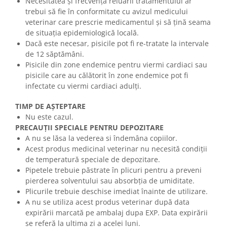
Necesitatea și frecvența reluării tratamentului ar
trebui să fie în conformitate cu avizul medicului
veterinar care prescrie medicamentul și să țină seama
de situația epidemiologică locală.
Dacă este necesar, pisicile pot fi re-tratate la intervale
de 12 săptămâni.
Pisicile din zone endemice pentru viermi cardiaci sau
pisicile care au călătorit în zone endemice pot fi
infectate cu viermi cardiaci adulți.
TIMP DE AȘTEPTARE
Nu este cazul.
PRECAUȚII SPECIALE PENTRU DEPOZITARE
A nu se lăsa la vederea si îndemâna copiilor.
Acest produs medicinal veterinar nu necesită condiții
de temperatură speciale de depozitare.
Pipetele trebuie păstrate în plicuri pentru a preveni
pierderea solventului sau absorbția de umiditate.
Plicurile trebuie deschise imediat înainte de utilizare.
A nu se utiliza acest produs veterinar după data
expirării marcată pe ambalaj dupa EXP. Data expirării
se referă la ultima zi a acelei luni.