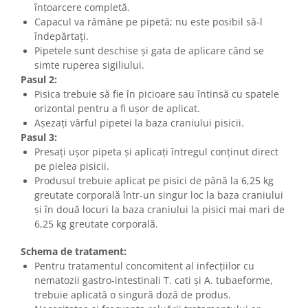
întoarcere completă.
Capacul va rămâne pe pipetă; nu este posibil să-l
îndepărtați.
Pipetele sunt deschise și gata de aplicare când se
simte ruperea sigiliului.
Pasul 2:
Pisica trebuie să fie în picioare sau întinsă cu spatele
orizontal pentru a fi ușor de aplicat.
Așezați vârful pipetei la baza craniului pisicii.
Pasul 3:
Presați ușor pipeta și aplicați întregul conținut direct
pe pielea pisicii.
Produsul trebuie aplicat pe pisici de până la 6,25 kg
greutate corporală într-un singur loc la baza craniului
și în două locuri la baza craniului la pisici mai mari de
6,25 kg greutate corporală.
Schema de tratament:
Pentru tratamentul concomitent al infecțiilor cu
nematozii gastro-intestinali T. cati și A. tubaeforme,
trebuie aplicată o singură doză de produs.