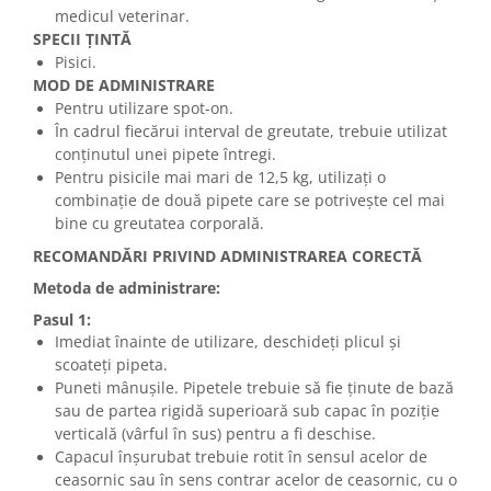
medicul veterinar.
SPECII ȚINTĂ
Pisici.
MOD DE ADMINISTRARE
Pentru utilizare spot-on.
În cadrul fiecărui interval de greutate, trebuie utilizat
conținutul unei pipete întregi.
Pentru pisicile mai mari de 12,5 kg, utilizați o
combinație de două pipete care se potrivește cel mai
bine cu greutatea corporală.
RECOMANDĂRI PRIVIND ADMINISTRAREA CORECTĂ
Metoda de administrare:
Pasul 1:
Imediat înainte de utilizare, deschideți plicul și
scoateți pipeta.
Puneti mânușile. Pipetele trebuie să fie ținute de bază
sau de partea rigidă superioară sub capac în poziție
verticală (vârful în sus) pentru a fi deschise.
Capacul înșurubat trebuie rotit în sensul acelor de
ceasornic sau în sens contrar acelor de ceasornic, cu o