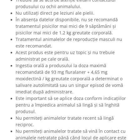
produsului cu ochii animalului.
Nu utilizați direct pe leziuni ale pielii.
În absența datelor disponibile, nu se recomandă
tratamentul pisicilor mai mici de 9 săptămâni și
pisicilor mai mici de 1,2 kg greutate corporală.
Tratamentul animalelor de reproducție masculi nu
este recomandat.
Acest produs este pentru uz topic și nu trebuie
administrat pe cale orală.
Ingestia orală a produsului la doza maximă
recomandată de 93 mg fluralaner + 4,65 mg
moxidectină / kg greutate corporală a determinat o
salivare autolimitată sau un singur episod de vomă
imediat după administrare.
Este important să se aplice doza conform indicațiilor
pentru a împiedica animalul să lingă și să înghită
produsul.
Nu permiteți animalelor tratate recent să lingă
reciproc.
Nu permiteți animalelor tratate să vină în contact cu
animalele netratate până când locul de aplicare este