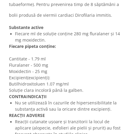
tubaeforme). Pentru prevenirea timp de 8 săptămâni a
bolii produsă de viermii cardiaci Dirofilaria immitis.
Substante active
Fiecare ml de soluție conține 280 mg fluralaner și 14
mg moxidectin.
Fiecare pipeta conține:
Cantitate - 1.79 ml
Fluralaner - 500 mg
Moxidectin - 25 mg
Excipient(excipienți):
Butilhidroxitoluen 1.07 mg/ml
Soluție clara incoloră până la galben.
CONTRAINDICAȚII
Nu se utilizează în cazurile de hipersensibilitate la
substanța activă sau la oricare dintre excipienți.
REACȚII ADVERSE
Reacții cutanate ușoare și tranzitorii la locul de
aplicare (alopecie, exfolieri ale pielii și prurit) au fost