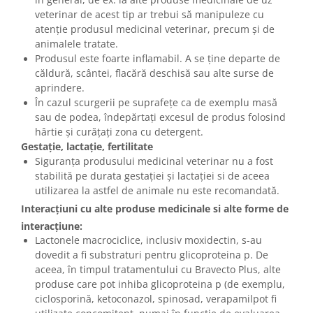
veterinar de acest tip ar trebui să manipuleze cu
atenție produsul medicinal veterinar, precum și de
animalele tratate.
Produsul este foarte inflamabil. A se ține departe de
căldură, scântei, flacără deschisă sau alte surse de
aprindere.
În cazul scurgerii pe suprafețe ca de exemplu masă
sau de podea, îndepărtați excesul de produs folosind
hârtie și curățați zona cu detergent.
Gestație, lactație, fertilitate
Siguranța produsului medicinal veterinar nu a fost
stabilită pe durata gestației și lactației si de aceea
utilizarea la astfel de animale nu este recomandată.
Interacțiuni cu alte produse medicinale si alte forme de
interacțiune:
Lactonele macrociclice, inclusiv moxidectin, s-au
dovedit a fi substraturi pentru glicoproteina p. De
aceea, în timpul tratamentului cu Bravecto Plus, alte
produse care pot inhiba glicoproteina p (de exemplu,
ciclosporină, ketoconazol, spinosad, verapamilpot fi