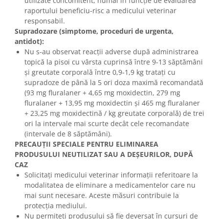
utilizate concomitent, numai în funcție de evaluarea
raportului beneficiu-risc a medicului veterinar
responsabil.
Supradozare (simptome, proceduri de urgenta,
antidot):
Nu s-au observat reacții adverse după administrarea
topică la pisoi cu vârsta cuprinsă între 9-13 săptămâni
și greutate corporală între 0,9-1,9 kg tratați cu
supradoze de până la 5 ori doza maximă recomandată
(93 mg fluralaner + 4,65 mg moxidectin, 279 mg
fluralaner + 13,95 mg moxidectin și 465 mg fluralaner
+ 23,25 mg moxidectină / kg greutate corporală) de trei
ori la intervale mai scurte decât cele recomandate
(intervale de 8 săptămâni).
PRECAUȚII SPECIALE PENTRU ELIMINAREA
PRODUSULUI NEUTILIZAT SAU A DEȘEURILOR, DUPĂ
CAZ
Solicitați medicului veterinar informații referitoare la
modalitatea de eliminare a medicamentelor care nu
mai sunt necesare. Aceste măsuri contribuie la
protecția mediului.
Nu permiteți produsului să fie deversat în cursuri de