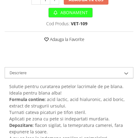
Sampoane si Balsamuri
Custi transport - Pisici
Servetele Umede
ABONAMENT
Jucarii Pisici
Covorase absorbante
Lese, Hamuri si Zgarzi
Cod Produs:
VET-109
Curatare Ochi
Paturi, perne si cosuri pentru pisici
Igiena Catel
Recompense Delicioase
Adauga la Favorite
Igiena Interior
Perii si descalcitoare caini
Solutii Atractante si repelente
Descriere
Solutie pentru curatarea petelor lacrimale de pe blana.
Ideala pentru blana alba!
Formula contine:
acid lactic, acid hialuronic, acid boric,
extract de strugurii ursului.
Turnati cateva picaturi pe tifon steril.
Aplicati pe zona cu pete si indepartati murdaria.
Depozitare:
flacon sigilat, la temepratura camerei, fara
expunere la soare.