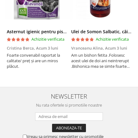
Asternut igienic pentru pisici Tofu Lavanda, Mon Petit 5 l
Ulei de Somon Salbatic, câini și pisici, piele si blană, BEST4PETS, 1l
Achizitie verificata
Achizitie verificata
Cristina Berca,
Acum 3 luni
Vranceanu Alina,
Acum 3 luni
I
Foarte convenabil raportat la
Am un bishon fetita .Folosesc
P
calitate/ preț și are un miros
acest ulei de doi ani neintrerupt
v
plăcut.
.Bishonica mea se simte foarte
An
bine si ii place foarte mult .Ii pun
c
zilnic pe bobite il adora .Deja
c
sunt la a treia comanda
recomand cu mult drag !
NEWSLETTER
Nu rata ofertele si promotiile noastre
Vreau sa primesc newsletter cu promotiile