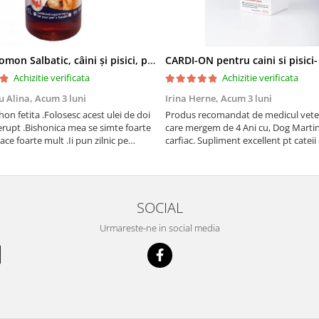
Ulei de Somon Salbatic, câini și pisici, piele si blană, BEST4PETS, 1l
CARDI-ON pentru caini si pisici
Achizitie verificata
Achizitie verificata
u Alina,
Acum 3 luni
Irina Herne,
Acum 3 luni
on fetita .Folosesc acest ulei de doi
Produs recomandat de medicul vetet
erupt .Bishonica mea se simte foarte
care mergem de 4 Ani cu, Dog Martin care es
place foarte mult .Ii pun zilnic pe
carfiac. Supliment excellent pt cateii 
adora .Deja sunt la a treia comanda
Sanatate tuturor !
cu mult drag !
SOCIAL
Urmareste-ne in social media