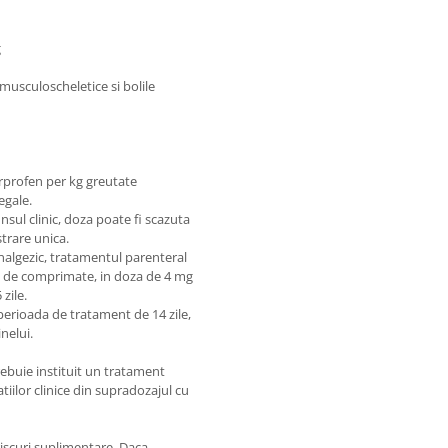
g
musculoscheletice si bolile
arprofen per kg greutate
egale.
sul clinic, doza poate fi scazuta
strare unica.
nalgezic, tratamentul parenteral
la de comprimate, in doza de 4 mg
zile.
perioada de tratament de 14 zile,
nelui.
rebuie instituit un tratament
tiilor clinice din supradozajul cu
 riscuri suplimentare. Daca