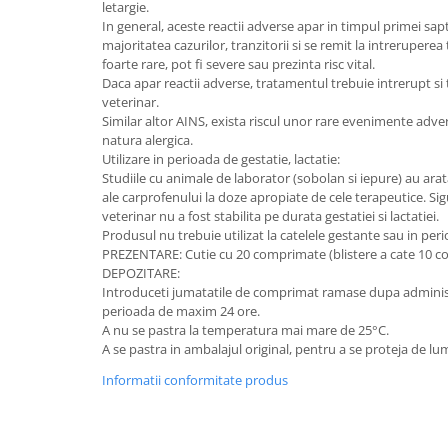
letargie.
In general, aceste reactii adverse apar in timpul primei sa
majoritatea cazurilor, tranzitorii si se remit la intreruperea
foarte rare, pot fi severe sau prezinta risc vital.
Daca apar reactii adverse, tratamentul trebuie intrerupt si t
veterinar.
Similar altor AINS, exista riscul unor rare evenimente adve
natura alergica.
Utilizare in perioada de gestatie, lactatie:
Studiile cu animale de laborator (sobolan si iepure) au ara
ale carprofenului la doze apropiate de cele terapeutice. S
veterinar nu a fost stabilita pe durata gestatiei si lactatiei.
Produsul nu trebuie utilizat la catelele gestante sau in per
PREZENTARE: Cutie cu 20 comprimate (blistere a cate 10 c
DEPOZITARE:
Introduceti jumatatile de comprimat ramase dupa administrare
perioada de maxim 24 ore.
A nu se pastra la temperatura mai mare de 25°C.
A se pastra in ambalajul original, pentru a se proteja de lu
Informatii conformitate produs