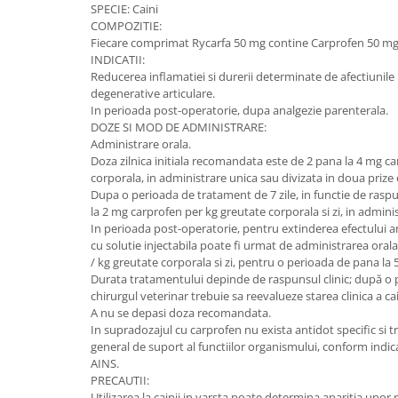
Sampoane si Balsamuri
SPECIE: Caini
Custi transport - Pisici
COMPOZITIE:
Servetele Umede
Jucarii Pisici
Fiecare comprimat Rycarfa 50 mg contine Carprofen 50 m
Covorase absorbante
INDICATII:
Lese, Hamuri si Zgarzi
Curatare Ochi
Reducerea inflamatiei si durerii determinate de afectiunile 
Paturi, perne si cosuri pentru pisici
degenerative articulare.
Igiena Catel
In perioada post-operatorie, dupa analgezie parenterala.
Recompense Delicioase
Igiena Interior
DOZE SI MOD DE ADMINISTRARE:
Perii si descalcitoare caini
Administrare orala.
Doza zilnica initiala recomandata este de 2 pana la 4 mg c
Solutii Atractante si repelente
corporala, in administrare unica sau divizata in doua prize 
Dupa o perioada de tratament de 7 zile, in functie de raspun
la 2 mg carprofen per kg greutate corporala si zi, in admini
In perioada post-operatorie, pentru extinderea efectului a
cu solutie injectabila poate fi urmat de administrarea ora
/ kg greutate corporala si zi, pentru o perioada de pana la 5 
Durata tratamentului depinde de raspunsul clinic; după o 
chirurgul veterinar trebuie sa reevalueze starea clinica a cai
A nu se depasi doza recomandata.
In supradozajul cu carprofen nu exista antidot specific si t
general de suport al functiilor organismului, conform indica
AINS.
PRECAUTII:
Utilizarea la cainii in varsta poate determina aparitia unor