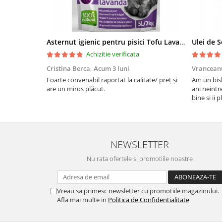
Asternut igienic pentru pisici Tofu Lavanda, Mon Petit 5 l
Achizitie verificata
Cristina Berca,
Acum 3 luni
Vrancean
Foarte convenabil raportat la calitate/ preț și
Am un bish
are un miros plăcut.
ani neintr
bine si ii 
bobite il 
recomand 
NEWSLETTER
Nu rata ofertele si promotiile noastre
Vreau sa primesc newsletter cu promotiile magazinului.
Afla mai multe in
Politica de Confidentialitate