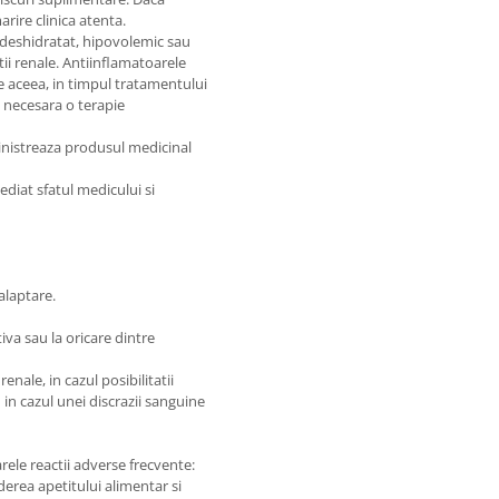
rire clinica atenta.
 deshidratat, hipovolemic sau
tii renale. Antiinflamatoarele
e aceea, in timpul tratamentului
te necesara o terapie
inistreaza produsul medicinal
ediat sfatul medicului si
alaptare.
iva sau la oricare dintre
enale, in cazul posibilitatii
 in cazul unei discrazii sanguine
ele reactii adverse frecvente:
derea apetitului alimentar si