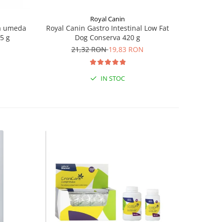
Royal Canin
na umeda
Royal Canin Gastro Intestinal Low Fat
Caniverm 0
85 g
Dog Conserva 420 g
21,32 RON
19,83 RON
IN STOC