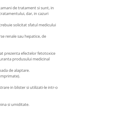
ptamani de tratament si sunt, in
 tratamentului, dar, in cazuri
rebuie solicitat sfatul medicului
rse renale sau hepatice, de
tat prezenta efectelor fetotoxice
iguranta produsului medicinal
ioada de alaptare.
omprimate).
 in blister si utilizati-le intr-o
mina si umiditate.