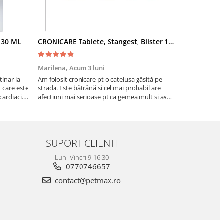
- 30 ML
CRONICARE Tablete, Stangest, Blister 10 tabs
Fypryst Co
Marilena,
Acum 3 luni
Florentina 
inar la
Am folosit cronicare pt o catelusa găsită pe
Eu sunt foar
te
strada. Este bătrână si cel mai probabil are
niște pisicuti
cardiaci.
afectiuni mai serioase pt ca gemea mult si avea
scapat de puri
o tuse aproape permanenta. Acum tuseste
fost foarte e
foarte puțin si nu mai geme ceea ce ma face sa
cred ca se simte ma...
SUPORT CLIENTI
Luni-Vineri 9-16:30
0770746657
contact@petmax.ro