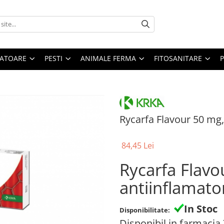
ATOARE
PESTI
ANIMALE FERMA
FITOSANITARE
Rycarfa Flavour 50 mg,
84,45 Lei
Rycarfa Flavo
antiinflamato
In Stoc
Disponibilitate:
Disponibil in farmacia