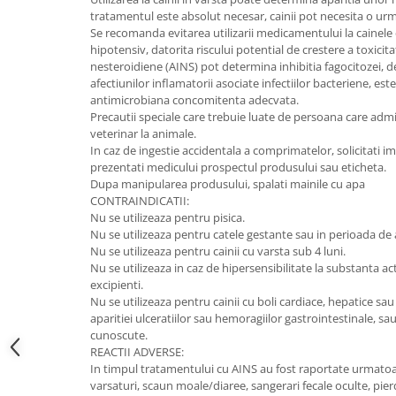
tratamentul este absolut necesar, cainii pot necesita o urma
Se recomanda evitarea utilizarii medicamentului la cainele
hipotensiv, datorita riscului potential de crestere a toxicita
nesteroidiene (AINS) pot determina inhibitia fagocitozei, d
afectiunilor inflamatorii asociate infectiilor bacteriene, es
antimicrobiana concomitenta adecvata.
Precautii speciale care trebuie luate de persoana care adm
veterinar la animale.
In caz de ingestie accidentala a comprimatelor, solicitati im
prezentati medicului prospectul produsului sau eticheta.
Dupa manipularea produsului, spalati mainile cu apa
CONTRAINDICATII:
Nu se utilizeaza pentru pisica.
Nu se utilizeaza pentru catele gestante sau in perioada de 
Nu se utilizeaza pentru cainii cu varsta sub 4 luni.
Nu se utilizeaza in caz de hipersensibilitate la substanta act
excipienti.
Nu se utilizeaza pentru cainii cu boli cardiace, hepatice sau r
aparitiei ulceratiilor sau hemoragiilor gastrointestinale, sau
cunoscute.
REACTII ADVERSE:
In timpul tratamentului cu AINS au fost raportate urmatoar
varsaturi, scaun moale/diaree, sangerari fecale oculte, pier