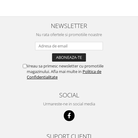
bine si ii place foarte mult .Ii pun
c
zilnic pe bobite il adora .Deja
c
sunt la a treia comanda
recomand cu mult drag !
NEWSLETTER
Nu rata ofertele si promotiile noastre
Vreau sa primesc newsletter cu promotiile
magazinului. Afla mai multe in
Politica de
Confidentialitate
SOCIAL
Urmareste-ne in social media
SUPORT CLIENTI