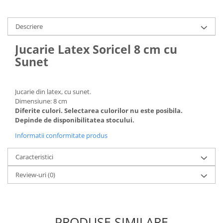
Sampoane si Balsamuri
Custi transport - Pisici
Servetele Umede
Jucarii Pisici
Descriere
Covorase absorbante
Lese, Hamuri si Zgarzi
Curatare Ochi
Jucarie Latex Soricel 8 cm cu
Paturi, perne si cosuri pentru pisici
Igiena Catel
Sunet
Recompense Delicioase
Igiena Interior
Perii si descalcitoare caini
Jucarie din latex, cu sunet.
Solutii Atractante si repelente
Dimensiune: 8 cm
Diferite culori. Selectarea culorilor nu este posibila.
Depinde de disponibilitatea stocului.
Informatii conformitate produs
Caracteristici
Review-uri
(0)
PRODUSE SIMILARE