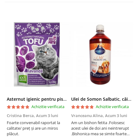
Asternut igienic pentru pisici Tofu Lavanda, Mon Petit 5 l
Ulei de Somon Salbatic, câini și pisici, piele si blană, BEST4PETS, 1l
Achizitie verificata
Achizitie verificata
Cristina Berca,
Acum 3 luni
Vranceanu Alina,
Acum 3 luni
I
Foarte convenabil raportat la
Am un bishon fetita .Folosesc
P
calitate/ preț și are un miros
acest ulei de doi ani neintrerupt
v
plăcut.
.Bishonica mea se simte foarte
An