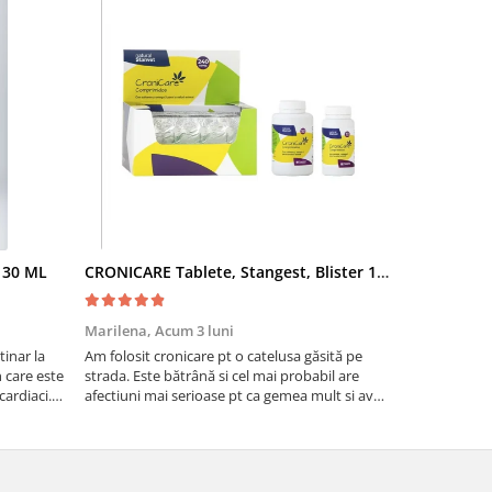
- 30 ML
CRONICARE Tablete, Stangest, Blister 10 tabs
Fypryst Co
Marilena,
Acum 3 luni
Florentina 
inar la
Am folosit cronicare pt o catelusa găsită pe
Eu sunt foar
te
strada. Este bătrână si cel mai probabil are
niște pisicuti
cardiaci.
afectiuni mai serioase pt ca gemea mult si avea
scapat de puri
o tuse aproape permanenta. Acum tuseste
fost foarte e
foarte puțin si nu mai geme ceea ce ma face sa
cred ca se simte ma...