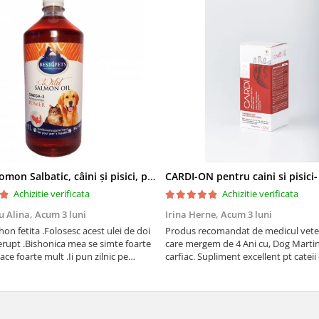
Ulei de Somon Salbatic, câini și pisici, piele si blană, BEST4PETS, 1l
CARDI-ON pentru caini si pisici
Achizitie verificata
Achizitie verificata
u Alina,
Acum 3 luni
Irina Herne,
Acum 3 luni
on fetita .Folosesc acest ulei de doi
Produs recomandat de medicul vetet
erupt .Bishonica mea se simte foarte
care mergem de 4 Ani cu, Dog Martin care es
place foarte mult .Ii pun zilnic pe
carfiac. Supliment excellent pt cateii 
adora .Deja sunt la a treia comanda
Sanatate tuturor !
cu mult drag !