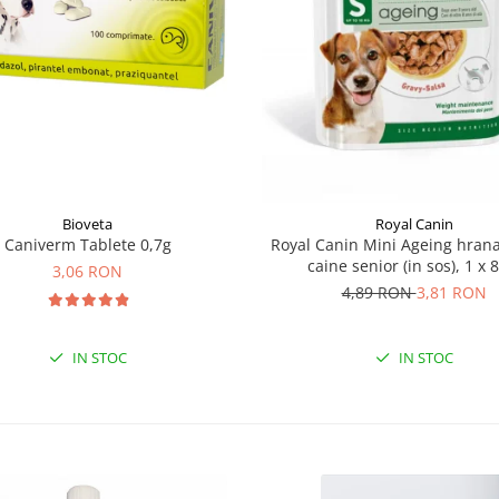
Bioveta
Royal Canin
Caniverm Tablete 0,7g
Royal Canin Mini Ageing hra
caine senior (in sos), 1 x 
3,06 RON
4,89 RON
3,81 RON
IN STOC
IN STOC