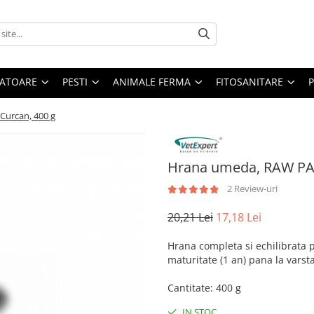
ATOARE
PESTI
ANIMALE FERMA
FITOSANITARE
Curcan, 400 g
Hrana umeda, RAW PALE
2 Review-uri
20,21 Lei
17,18 Lei
Hrana completa si echilibrata p
maturitate (1 an) pana la varsta
Cantitate
:
400 g
IN STOC