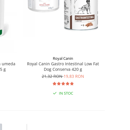
Royal Canin
na umeda
Royal Canin Gastro Intestinal Low Fat
Caniverm 0
85 g
Dog Conserva 420 g
21,32 RON
19,83 RON
IN STOC