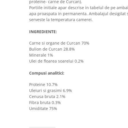
Sampoane si Balsamuri
proteine- carne de Curcan).
Custi transport - Pisici
Portiile initiale apar descrise in tabelul de pe amba
Servetele Umede
Jucarii Pisici
apa proaspata in permanenta. Ambalajul desigilat se
Covorase absorbante
serveste la temperatura camerei.
Lese, Hamuri si Zgarzi
Curatare Ochi
Paturi, perne si cosuri pentru pisici
Igiena Catel
INGREDIENTE:
Recompense Delicioase
Igiena Interior
Carne si organe de Curcan 70%
Perii si descalcitoare caini
Bulion de Curcan 28.8%
Solutii Atractante si repelente
Minerale 1%
Ulei de floarea soarelui 0.2%
Compusi analitici:
Proteine 10.7%
Uleiuri si grasimi 6.9%
Cenusa bruta 2.1%
Fibra bruta 0.3%
Umiditate 75%