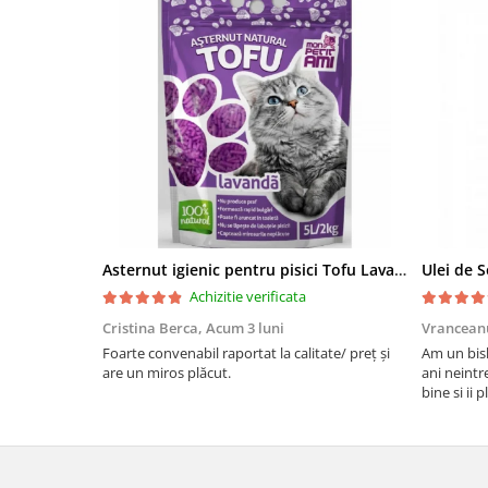
Asternut igienic pentru pisici Tofu Lavanda, Mon Petit 5 l
Achizitie verificata
Cristina Berca,
Acum 3 luni
Vrancean
Foarte convenabil raportat la calitate/ preț și
Am un bish
are un miros plăcut.
ani neintr
bine si ii 
bobite il 
recomand 