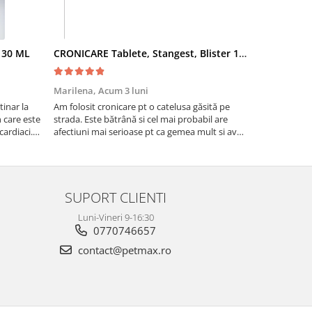
- 30 ML
CRONICARE Tablete, Stangest, Blister 10 tabs
Fypryst Co
Marilena,
Acum 3 luni
Florentina 
inar la
Am folosit cronicare pt o catelusa găsită pe
Eu sunt foar
te
strada. Este bătrână si cel mai probabil are
niște pisicuti
cardiaci.
afectiuni mai serioase pt ca gemea mult si avea
scapat de puri
o tuse aproape permanenta. Acum tuseste
fost foarte e
foarte puțin si nu mai geme ceea ce ma face sa
cred ca se simte ma...
SUPORT CLIENTI
Luni-Vineri 9-16:30
0770746657
contact@petmax.ro