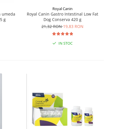
Royal Canin
na umeda
Royal Canin Gastro Intestinal Low Fat
Caniverm 0
85 g
Dog Conserva 420 g
21,32 RON
19,83 RON
IN STOC