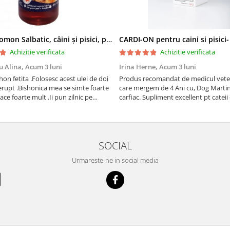
Ulei de Somon Salbatic, câini și pisici, piele si blană, BEST4PETS, 1l
CARDI-ON pentru caini si pisici
Achizitie verificata
Achizitie verificata
u Alina,
Acum 3 luni
Irina Herne,
Acum 3 luni
on fetita .Folosesc acest ulei de doi
Produs recomandat de medicul vetet
erupt .Bishonica mea se simte foarte
care mergem de 4 Ani cu, Dog Martin care es
place foarte mult .Ii pun zilnic pe
carfiac. Supliment excellent pt cateii 
adora .Deja sunt la a treia comanda
Sanatate tuturor !
cu mult drag !
SOCIAL
Urmareste-ne in social media