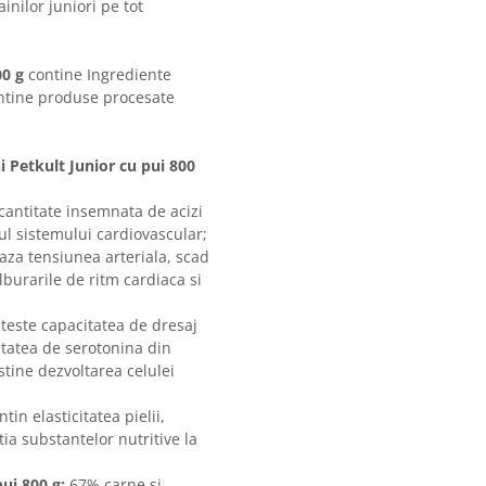
inilor juniori pe tot
00 g
contine Ingrediente
contine produse procesate
i Petkult Junior cu pui 800
 cantitate insemnata de acizi
lul sistemului cardiovascular;
aza tensiunea arteriala, scad
ulburarile de ritm cardiaca si
teste capacitatea de dresaj
itatea de serotonina din
ustine dezvoltarea celulei
tin elasticitatea pielii,
ia substantelor nutritive la
ui 800 g:
67% carne si