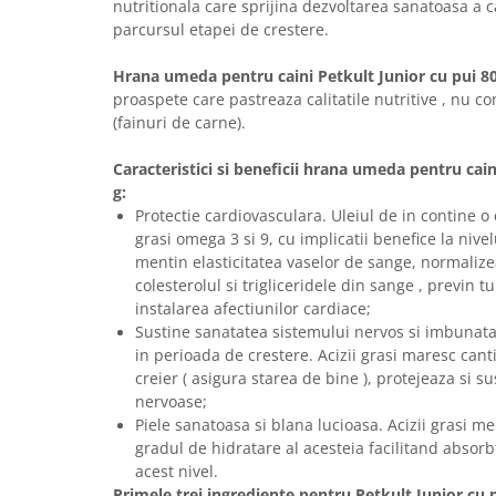
Sampoane si Balsamuri
nutritionala care sprijina dezvoltarea sanatoasa a ca
Custi transport - Pisici
parcursul etapei de crestere.
Servetele Umede
Jucarii Pisici
Covorase absorbante
Hrana umeda pentru caini Petkult Junior cu pui 8
Lese, Hamuri si Zgarzi
Curatare Ochi
proaspete care pastreaza calitatile nutritive , nu 
Paturi, perne si cosuri pentru pisici
Igiena Catel
(fainuri de carne).
Recompense Delicioase
Igiena Interior
Caracteristici si beneficii hrana umeda pentru cain
Perii si descalcitoare caini
g:
Solutii Atractante si repelente
Protectie cardiovasculara. Uleiul de in contine o
grasi omega 3 si 9, cu implicatii benefice la nive
mentin elasticitatea vaselor de sange, normalize
colesterolul si trigliceridele din sange , previn t
instalarea afectiunilor cardiace;
Sustine sanatatea sistemului nervos si imbunata
in perioada de crestere. Acizii grasi maresc cant
creier ( asigura starea de bine ), protejeaza si s
nervoase;
Piele sanatoasa si blana lucioasa. Acizii grasi men
gradul de hidratare al acesteia facilitand absorbt
acest nivel.
Primele trei ingrediente pentru Petkult Junior cu p