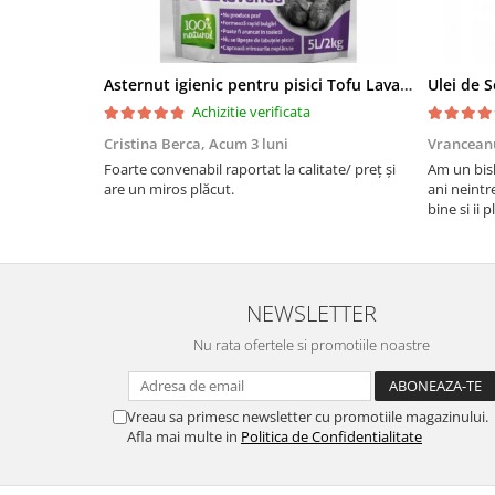
Asternut igienic pentru pisici Tofu Lavanda, Mon Petit 5 l
Achizitie verificata
Cristina Berca,
Acum 3 luni
Vrancean
Foarte convenabil raportat la calitate/ preț și
Am un bish
are un miros plăcut.
ani neintr
bine si ii 
bobite il 
recomand 
NEWSLETTER
Nu rata ofertele si promotiile noastre
Vreau sa primesc newsletter cu promotiile magazinului.
Afla mai multe in
Politica de Confidentialitate