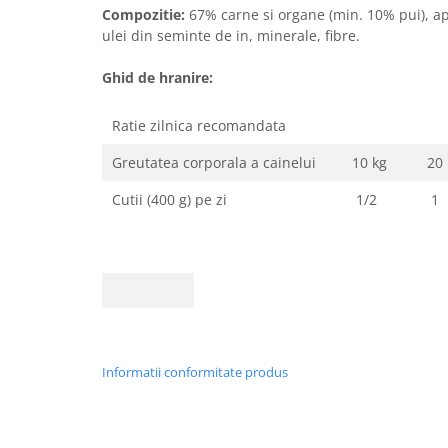
Compozitie:
67% carne si organe (min. 10% pui), ap
ulei din seminte de in, minerale, fibre.
Ghid de hranire:
Ratie zilnica recomandata
Greutatea corporala a cainelui
10 kg
20 
Cutii (400 g) pe zi
1/2
1
Informatii conformitate produs