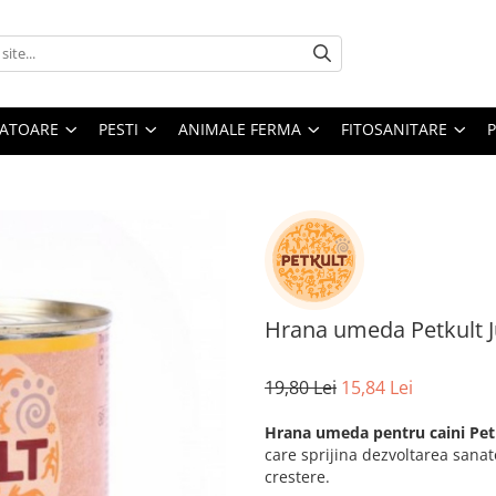
ATOARE
PESTI
ANIMALE FERMA
FITOSANITARE
Hrana umeda Petkult J
19,80 Lei
15,84 Lei
Hrana umeda pentru caini Petk
care sprijina dezvoltarea sanat
crestere.