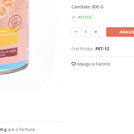
Cantitate
:
800 G
IN STOC
ADAUG
Cod Produs:
PET-12
Adauga la Favorite
00 g
are o formula