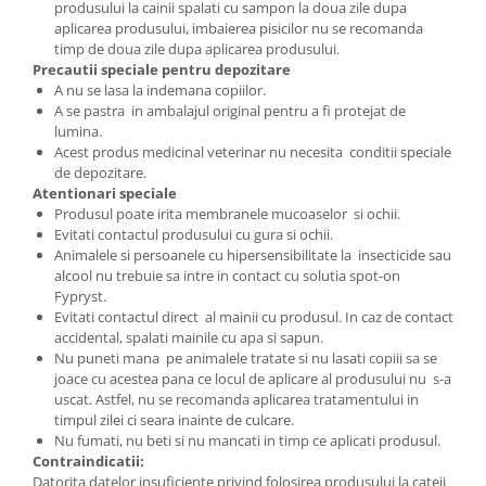
produsului la cainii spalati cu sampon la doua zile dupa
aplicarea produsului, imbaierea pisicilor nu se recomanda
timp de doua zile dupa aplicarea produsului.
Precautii speciale pentru depozitare
A nu se lasa la indemana copiilor.
A se pastra in ambalajul original pentru a fi protejat de
lumina.
Acest produs medicinal veterinar nu necesita conditii speciale
de depozitare.
Atentionari speciale
Produsul poate irita membranele mucoaselor si ochii.
Evitati contactul produsului cu gura si ochii.
Animalele si persoanele cu hipersensibilitate la insecticide sau
alcool nu trebuie sa intre in contact cu solutia spot-on
Fypryst.
Evitati contactul direct al mainii cu produsul. In caz de contact
accidental, spalati mainile cu apa si sapun.
Nu puneti mana pe animalele tratate si nu lasati copiii sa se
joace cu acestea pana ce locul de aplicare al produsului nu s-a
uscat. Astfel, nu se recomanda aplicarea tratamentului in
timpul zilei ci seara inainte de culcare.
Nu fumati, nu beti si nu mancati in timp ce aplicati produsul.
Contraindicatii:
Datorita datelor insuficiente privind folosirea produsului la cateii