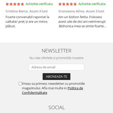
Achizitie verificata
Achizitie verificata
Cristina Berca,
Acum 3 luni
Vranceanu Alina,
Acum 3 luni
I
Foarte convenabil raportat la
Am un bishon fetita .Folosesc
P
calitate/ preț și are un miros
acest ulei de doi ani neintrerupt
v
plăcut.
.Bishonica mea se simte foarte
An
bine si ii place foarte mult .Ii pun
c
zilnic pe bobite il adora .Deja
c
sunt la a treia comanda
recomand cu mult drag !
NEWSLETTER
Nu rata ofertele si promotiile noastre
Vreau sa primesc newsletter cu promotiile
magazinului. Afla mai multe in
Politica de
Confidentialitate
SOCIAL