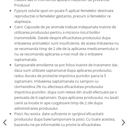
Produsul
Fypryst solutie spot-on poate fi aplicat femelelor destinate
reproductiei si femelelor gestante, precum si femelelor ce
alapteaza.
Caini: Capusele de pe animale trebuie indepartate inainte de
utilizarea produsului pentru a micsora riscul bolilor
transmisibile. Datele despre eficacitatea produsului dupa
imbaierea animalelor sunt insuficiente, de aceea imbaierea nu
se recomanda timp de 2 zile de la aplicarea medicamentului si
nu se recomanda aplicarea a mai mult de o imbaiere
saptamanala.
Sampoanele emoliente se pot folosi inainte de tratament dar,
daca sunt utilizate saptamanal dupa aplicarea produsului,
reduc durata de protectie impotriva puricilor pana la 5
saptamani. Imbaierea saptamanala cu sampon cu
clorhexidina 2% nu afecteaza eficacitatea produsului
impotriva puricilor, dupa cum reiese din studii efectuate pe o
perioada de 6 saptamani. Dupa aplicarea produsului, nu lasati
cainii sa inoate in ape curgatoare timp de 2 zile dupa
administrarea produsului.
Pisici: Nu exista date suficiente in sprijinul eficacitatii
produsului dupa baie/samponare la pisici. Cu toate acestea,
bazandu-ne pe informatiile cu privire la eficacitatea