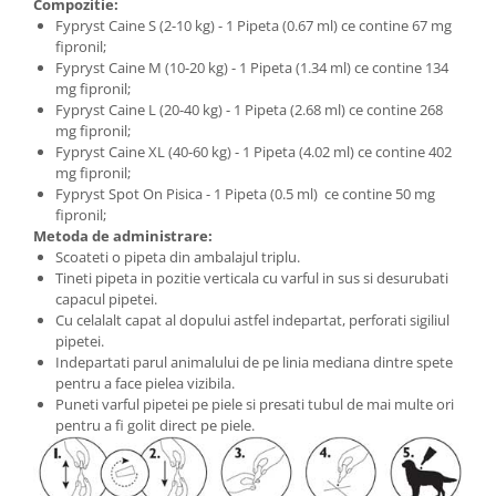
Compozitie:
Fypryst Caine S (2-10 kg) - 1 Pipeta (0.67 ml) ce contine 67 mg
fipronil;
Fypryst Caine M (10-20 kg) - 1 Pipeta (1.34 ml) ce contine 134
mg fipronil;
Fypryst Caine L (20-40 kg) - 1 Pipeta (2.68 ml) ce contine 268
mg fipronil;
Fypryst Caine XL (40-60 kg) - 1 Pipeta (4.02 ml) ce contine 402
mg fipronil;
Fypryst Spot On Pisica - 1 Pipeta (0.5 ml) ce contine 50 mg
fipronil;
Metoda de administrare:
Scoateti o pipeta din ambalajul triplu.
Tineti pipeta in pozitie verticala cu varful in sus si desurubati
capacul pipetei.
Cu celalalt capat al dopului astfel indepartat, perforati sigiliul
pipetei.
Indepartati parul animalului de pe linia mediana dintre spete
pentru a face pielea vizibila.
Puneti varful pipetei pe piele si presati tubul de mai multe ori
pentru a fi golit direct pe piele.