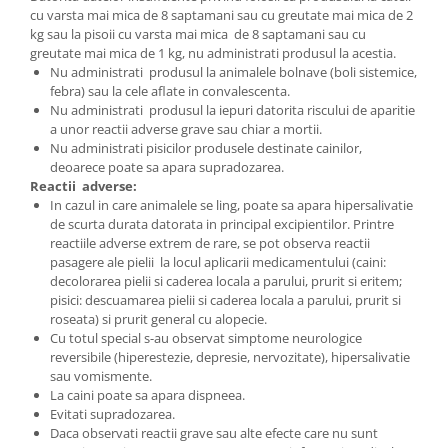
cu varsta mai mica de 8 saptamani sau cu greutate mai mica de 2
kg sau la pisoii cu varsta mai mica de 8 saptamani sau cu
greutate mai mica de 1 kg, nu administrati produsul la acestia.
Nu administrati produsul la animalele bolnave (boli sistemice,
febra) sau la cele aflate in convalescenta.
Nu administrati produsul la iepuri datorita riscului de aparitie
a unor reactii adverse grave sau chiar a mortii.
Nu administrati pisicilor produsele destinate cainilor,
deoarece poate sa apara supradozarea.
Reactii adverse:
In cazul in care animalele se ling, poate sa apara hipersalivatie
de scurta durata datorata in principal excipientilor. Printre
reactiile adverse extrem de rare, se pot observa reactii
pasagere ale pielii la locul aplicarii medicamentului (caini:
decolorarea pielii si caderea locala a parului, prurit si eritem;
pisici: descuamarea pielii si caderea locala a parului, prurit si
roseata) si prurit general cu alopecie.
Cu totul special s-au observat simptome neurologice
reversibile (hiperestezie, depresie, nervozitate), hipersalivatie
sau vomismente.
La caini poate sa apara dispneea.
Evitati supradozarea.
Daca observati reactii grave sau alte efecte care nu sunt