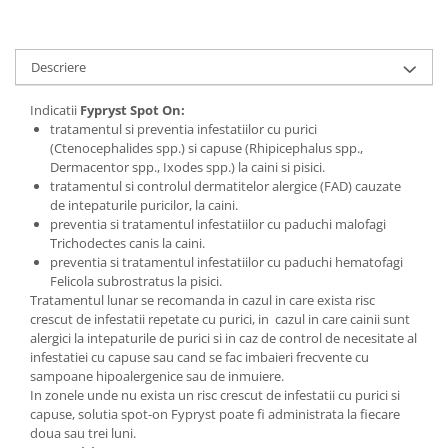
Sampoane si Balsamuri
Custi transport - Pisici
Servetele Umede
Jucarii Pisici
Covorase absorbante
Descriere
Lese, Hamuri si Zgarzi
Curatare Ochi
Paturi, perne si cosuri pentru pisici
Igiena Catel
Indicatii
Fypryst Spot On:
Recompense Delicioase
tratamentul si preventia infestatiilor cu purici
Igiena Interior
(Ctenocephalides spp.) si capuse (Rhipicephalus spp.,
Perii si descalcitoare caini
Dermacentor spp., Ixodes spp.) la caini si pisici.
tratamentul si controlul dermatitelor alergice (FAD) cauzate
Solutii Atractante si repelente
de intepaturile puricilor, la caini.
preventia si tratamentul infestatiilor cu paduchi malofagi
Trichodectes canis la caini.
preventia si tratamentul infestatiilor cu paduchi hematofagi
Felicola subrostratus la pisici.
Tratamentul lunar se recomanda in cazul in care exista risc
crescut de infestatii repetate cu purici, in cazul in care cainii sunt
alergici la intepaturile de purici si in caz de control de necesitate al
infestatiei cu capuse sau cand se fac imbaieri frecvente cu
sampoane hipoalergenice sau de inmuiere.
In zonele unde nu exista un risc crescut de infestatii cu purici si
capuse, solutia spot-on Fypryst poate fi administrata la fiecare
doua sau trei luni.