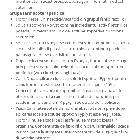
mentionate in acest prospect, va rugam informati medicul
veterinar.
Grupa farmacoterapeutica:
Fipronil este un insecticid/acaricid din grupul fenilpirazolilor.
Solutia spot-on Fypryst contine ingredientul activ fipronil, ce
poseda un mecanism unic de actiune impotriva puricilor si
capuselor.
Solutia spot-on Fypryst se acumuleaza in componenta lipidica
a pielii si in foliculii pilosi si este eliminata continuu pe piele si
par asigurandu-se o activitate persistenta.
Dupa aplicarea solutiei spot-on Fypryst, fipronilul se propaga
prin pielea si parul animalelor de la locul aplicarii spre zonele
periferice (zona lombara, inghinala).
Caini: Dupa aplicarea locala a solutiei spot-on Fypryst pentru
caini, fipronilul este absorbit moderat prin piele (15%).
Concentratii variabile de fipronil in plasma sangvina au fost
observate la caini.La caini, concentratia de fipronil in par
scade in timp pana la 3–4 µg/g in 56 de zile de la aplicare.
Pisici: Cantitatea totala de fipronil absorbita prin piele dupa
aplicarea locala a solutiei spot-on Fypryst este neglijabila.
Fipronil nu se absoarbe si astfel nu se metabolizeaza in
organism. Concentratia de fipronil din parul animalelor scade
in timp, pana la atingerea unei concentratii de 1 µg/g la 2 luni
dupa administrare.