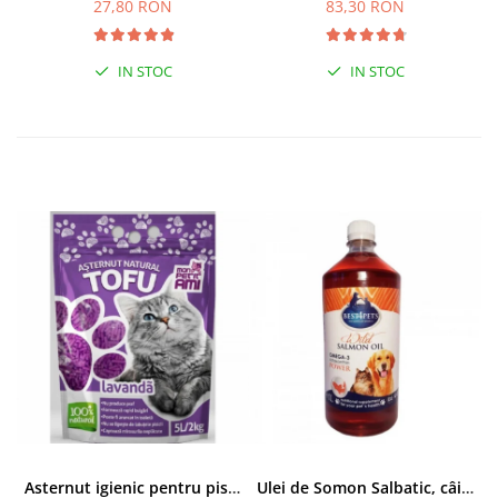
27,80 RON
83,30 RON
IN STOC
IN STOC
Asternut igienic pentru pisici Tofu Lavanda, Mon Petit 5 l
Ulei de Somon Salbatic, câini și pisici, piele si blană, BEST4PETS, 1l