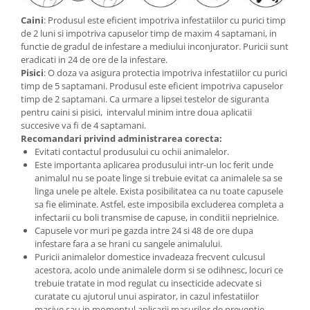
Caini
: Produsul este eficient impotriva infestatiilor cu purici timp
de 2 luni si impotriva capuselor timp de maxim 4 saptamani, in
functie de gradul de infestare a mediului inconjurator. Puricii sunt
eradicati in 24 de ore de la infestare.
Pisici
: O doza va asigura protectia impotriva infestatiilor cu purici
timp de 5 saptamani. Produsul este eficient impotriva capuselor
timp de 2 saptamani. Ca urmare a lipsei testelor de siguranta
pentru caini si pisici, intervalul minim intre doua aplicatii
succesive va fi de 4 saptamani.
Recomandari privind administrarea corecta:
Evitati contactul produsului cu ochii animalelor.
Este importanta aplicarea produsului intr-un loc ferit unde
animalul nu se poate linge si trebuie evitat ca animalele sa se
linga unele pe altele. Exista posibilitatea ca nu toate capusele
sa fie eliminate. Astfel, este imposibila excluderea completa a
infectarii cu boli transmise de capuse, in conditii neprielnice.
Capusele vor muri pe gazda intre 24 si 48 de ore dupa
infestare fara a se hrani cu sangele animalului.
Puricii animalelor domestice invadeaza frecvent culcusul
acestora, acolo unde animalele dorm si se odihnesc, locuri ce
trebuie tratate in mod regulat cu insecticide adecvate si
curatate cu ajutorul unui aspirator, in cazul infestatiilor
masive sau in momentul aplicarii masurilor de preventie.