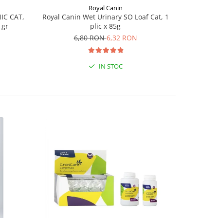
Royal Canin
IC CAT,
Royal Canin Wet Urinary SO Loaf Cat, 1
Royal Cani
 gr
plic x 85g
6,80 RON
6,32 RON
IN STOC