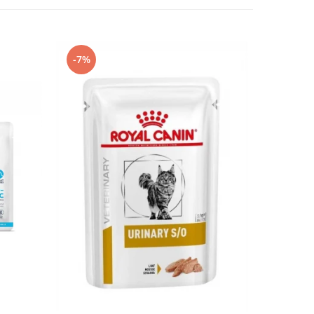
-7%
-7%