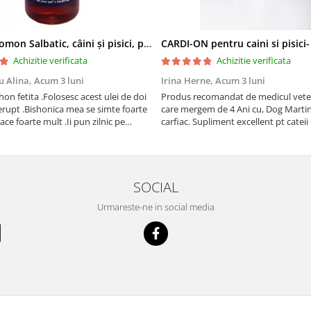
Ulei de Somon Salbatic, câini și pisici, piele si blană, BEST4PETS, 1l
CARDI-ON pentru caini si pisici
Achizitie verificata
Achizitie verificata
u Alina,
Acum 3 luni
Irina Herne,
Acum 3 luni
on fetita .Folosesc acest ulei de doi
Produs recomandat de medicul vetet
erupt .Bishonica mea se simte foarte
care mergem de 4 Ani cu, Dog Martin care es
place foarte mult .Ii pun zilnic pe
carfiac. Supliment excellent pt cateii 
adora .Deja sunt la a treia comanda
Sanatate tuturor !
cu mult drag !
SOCIAL
Urmareste-ne in social media