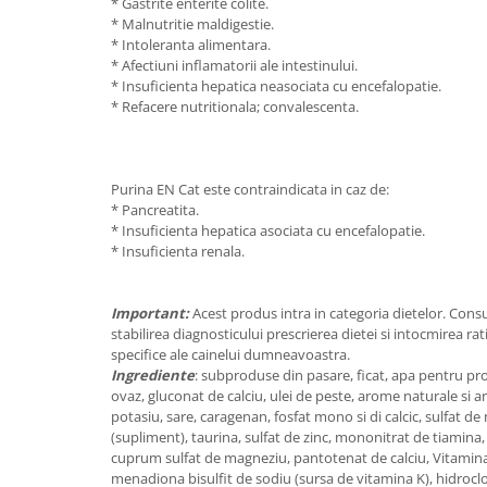
* Gastrite enterite colite .
Sampoane si Balsamuri
Custi transport - Pisici
* Malnutritie maldigestie .
Servetele Umede
* Intoleranta alimentara .
Jucarii Pisici
Covorase absorbante
* Afectiuni inflamatorii ale intestinului .
Lese, Hamuri si Zgarzi
* Insuficienta hepatica neasociata cu encefalopatie .
Curatare Ochi
Paturi, perne si cosuri pentru pisici
* Refacere nutritionala; convalescenta .
Igiena Catel
Recompense Delicioase
Igiena Interior
Perii si descalcitoare caini
Purina EN Cat este contraindicata in caz de:
Solutii Atractante si repelente
* Pancreatita .
* Insuficienta hepatica asociata cu encefalopatie .
* Insuficienta renala .
Important:
Acest produs intra in categoria dietelor. Cons
stabilirea diagnosticului prescrierea dietei si intocmirea rati
specifice ale cainelui dumneavoastra.
Ingrediente
: subproduse din pasare, ficat, apa pentru pro
ovaz, gluconat de calciu, ulei de peste, arome naturale si ar
potasiu, sare, caragenan, fosfat mono si di calcic, sulfat d
(supliment), taurina, sulfat de zinc, mononitrat de tiamina, s
cuprum sulfat de magneziu, pantotenat de calciu, Vitamin
menadiona bisulfit de sodiu (sursa de vitamina K), hidroclor