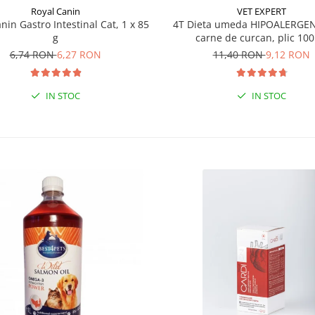
Royal Canin
VET EXPERT
nin Gastro Intestinal Cat, 1 x 85
4T Dieta umeda HIPOALERGEN
g
carne de curcan, plic 100
6,74 RON
6,27 RON
11,40 RON
9,12 RON
IN STOC
IN STOC