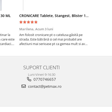
- 30 ML
CRONICARE Tablete, Stangest, Blister 10 tabs
Fypryst Co
Marilena,
Acum 3 luni
Florentina 
inar la
Am folosit cronicare pt o catelusa găsită pe
Eu sunt foar
te
strada. Este bătrână si cel mai probabil are
niște pisicuti
cardiaci.
afectiuni mai serioase pt ca gemea mult si avea
scapat de puri
o tuse aproape permanenta. Acum tuseste
fost foarte e
foarte puțin si nu mai geme ceea ce ma face sa
cred ca se simte ma...
SUPORT CLIENTI
Luni-Vineri 9-16:30
0770746657
contact@petmax.ro