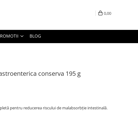
0,00
PROMOTII
BLOG
gastroenterica conserva 195 g
letă pentru reducerea riscului de malabsorbţie intestinală.