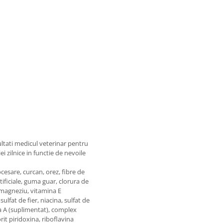
ultati medicul veterinar pentru
ei zilnice in functie de nevoile
cesare, curcan, orez, fibre de
tificiale, guma guar, clorura de
e magneziu, vitamina E
ulfat de fier, niacina, sulfat de
a A (suplimentat), complex
it piridoxina, riboflavina