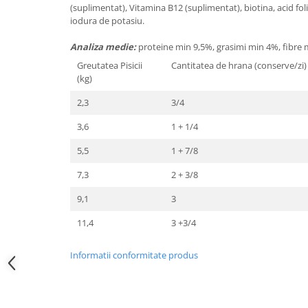
(suplimentat), Vitamina B12 (suplimentat), biotina, acid fol
iodura de potasiu.
Analiza medie:
proteine min 9,5%, grasimi min 4%, fibr
Greutatea Pisicii
Cantitatea de hrana (conserve/zi)
(kg)
2,3
3/4
3,6
1 + 1/4
5,5
1 + 7/8
7,3
2 + 3/8
9,1
3
11,4
3 +3/4
Informatii conformitate produs