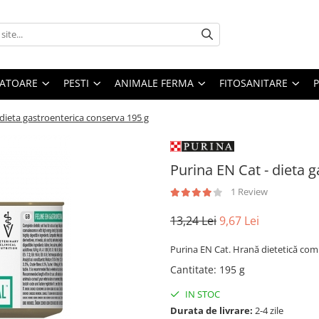
ATOARE
PESTI
ANIMALE FERMA
FITOSANITARE
 dieta gastroenterica conserva 195 g
Purina EN Cat - dieta 
1 Review
13,24 Lei
9,67 Lei
Purina EN Cat. Hrană dietetică comp
Cantitate
:
195 g
IN STOC
Durata de livrare:
2-4 zile