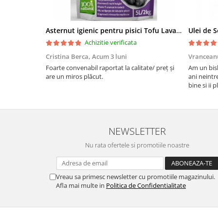
Asternut igienic pentru pisici Tofu Lavanda, Mon Petit 5 l
Achizitie verificata
Cristina Berca,
Acum 3 luni
Vrancean
Foarte convenabil raportat la calitate/ preț și
Am un bish
are un miros plăcut.
ani neintr
bine si ii 
bobite il 
recomand 
NEWSLETTER
Nu rata ofertele si promotiile noastre
Vreau sa primesc newsletter cu promotiile magazinului.
Afla mai multe in
Politica de Confidentialitate