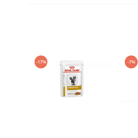
-17%
-7%