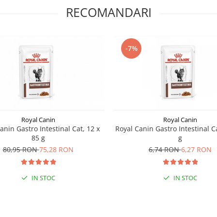
RECOMANDARI
-7%
Royal Canin
Royal Canin
anin Gastro Intestinal Cat, 12 x
Royal Canin Gastro Intestinal Ca
85 g
g
80,95 RON
75,28 RON
6,74 RON
6,27 RON
IN STOC
IN STOC