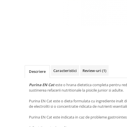
Antiparazitare interne si externe
Antiparazitare interne si externe
Articulatii
Articulatii
Diverse caini
Diverse pisici
ORL Caini
ORL Pisici
Suplimente nutritive, vitamine
Suplimente nutritive, vitamine
Lapte Caini
Igiena si ingrijire pisici
Hrana economica caini
Asternut litiera / Nisip / Silicat
Curatare Ochi
Accesorii caini
Igiena Interior
Botnite
Caracteristici
Review-uri
(1)
Descriere
Igiena Pisici
Castroane si boluri pentru apa si
Perii si descalcitoare pisici
mancare
Purina EN Cat
este o hrana dietetica completa pentru redu
Sampoane si Balsamuri
Custi transport - Caini
sustinerea refacerii nutritionale la pisicile junior si adulte .
Solutii Atractante si repelente
Hamuri, Lese si Zgarzi
Purina EN Cat este o dieta formulata cu ingrediente inalt di
Accesorii Pisici
Jucarii caini
de electroliti si o concentratie ridicata de nutrienti esential
Paturi, perne si cosuri pentru caini
Ansambluri de joaca, sisaluri
Purina EN Cat este indicata in caz de probleme gastrointest
Igiena si ingrijire caini
Castroane si boluri pentru apa si
mancare