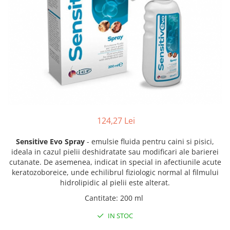
Antiparazitare interne si externe
Antiparazitare interne si externe
Articulatii
Articulatii
Diverse caini
Diverse pisici
ORL Caini
ORL Pisici
Suplimente nutritive, vitamine
Suplimente nutritive, vitamine
Lapte Caini
Igiena si ingrijire pisici
Hrana economica caini
Asternut litiera / Nisip / Silicat
Curatare Ochi
Accesorii caini
124,27 Lei
Igiena Interior
Botnite
Igiena Pisici
Castroane si boluri pentru apa si
Sensitive Evo Spray
- emulsie fluida pentru caini si pisici,
Perii si descalcitoare pisici
mancare
ideala in cazul pielii deshidratate sau modificari ale barierei
Sampoane si Balsamuri
cutanate. De asemenea, indicat in special in afectiunile acute
Custi transport - Caini
keratozoboreice, unde echilibrul fiziologic normal al filmului
Solutii Atractante si repelente
Hamuri, Lese si Zgarzi
hidrolipidic al pielii este alterat.
Accesorii Pisici
Jucarii caini
Cantitate
:
200 ml
Paturi, perne si cosuri pentru caini
Ansambluri de joaca, sisaluri
IN STOC
Igiena si ingrijire caini
Castroane si boluri pentru apa si
mancare