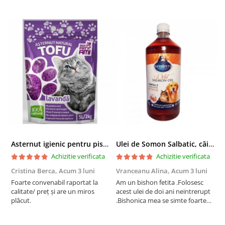
Asternut igienic pentru pisici Tofu Lavanda, Mon Petit 5 l
Ulei de Somon Salbatic, câini și pisici, piele si blană, BEST4PETS, 1l
Achizitie verificata
Achizitie verificata
Cristina Berca,
Acum 3 luni
Vranceanu Alina,
Acum 3 luni
I
Foarte convenabil raportat la
Am un bishon fetita .Folosesc
P
calitate/ preț și are un miros
acest ulei de doi ani neintrerupt
v
plăcut.
.Bishonica mea se simte foarte
An
bine si ii place foarte mult .Ii pun
c
zilnic pe bobite il adora .Deja
c