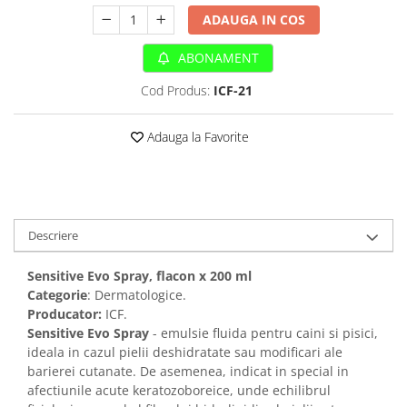
Sampoane si Balsamuri
Custi transport - Pisici
ADAUGA IN COS
Servetele Umede
Jucarii Pisici
Covorase absorbante
ABONAMENT
Lese, Hamuri si Zgarzi
Curatare Ochi
Paturi, perne si cosuri pentru pisici
Cod Produs:
ICF-21
Igiena Catel
Recompense Delicioase
Igiena Interior
Adauga la Favorite
Perii si descalcitoare caini
Solutii Atractante si repelente
Descriere
Sensitive Evo Spray, flacon x 200 ml
Categorie
: Dermatologice.
Producator:
ICF.
Sensitive Evo Spray
- emulsie fluida pentru caini si pisici,
ideala in cazul pielii deshidratate sau modificari ale
barierei cutanate. De asemenea, indicat in special in
afectiunile acute keratozoboreice, unde echilibrul