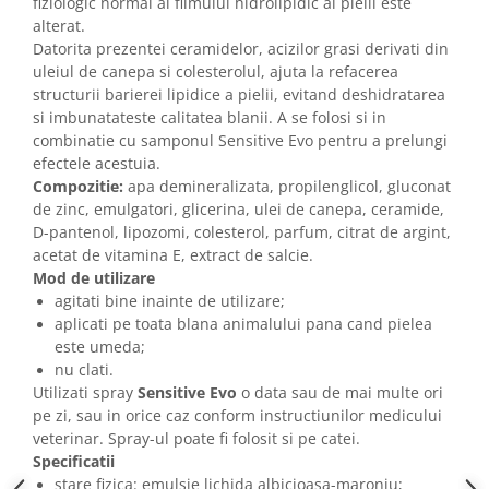
fiziologic normal al filmului hidrolipidic al pielii este
alterat.
Datorita prezentei ceramidelor, acizilor grasi derivati din
uleiul de canepa si colesterolul, ajuta la refacerea
structurii barierei lipidice a pielii, evitand deshidratarea
si imbunatateste calitatea blanii. A se folosi si in
combinatie cu samponul Sensitive Evo pentru a prelungi
efectele acestuia.
Compozitie:
apa demineralizata, propilenglicol, gluconat
de zinc, emulgatori, glicerina, ulei de canepa, ceramide,
D-pantenol, lipozomi, colesterol, parfum, citrat de argint,
acetat de vitamina E, extract de salcie.
Mod de utilizare
agitati bine inainte de utilizare;
aplicati pe toata blana animalului pana cand pielea
este umeda;
nu clati.
Utilizati spray
Sensitive Evo
o data sau de mai multe ori
pe zi, sau in orice caz conform instructiunilor medicului
veterinar. Spray-ul poate fi folosit si pe catei.
Specificatii
stare fizica: emulsie lichida albicioasa-maroniu;