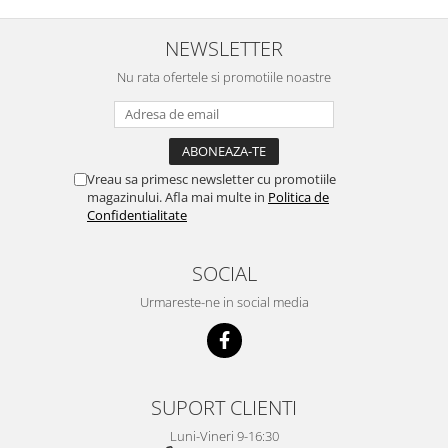
sunt la a treia comanda
recomand cu mult drag !
NEWSLETTER
Nu rata ofertele si promotiile noastre
Vreau sa primesc newsletter cu promotiile
magazinului. Afla mai multe in
Politica de
Confidentialitate
SOCIAL
Urmareste-ne in social media
SUPORT CLIENTI
Luni-Vineri 9-16:30