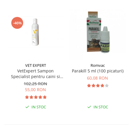
-46%
VET EXPERT
Romvac
VetExpert Sampon
Parakill 5 ml (100 picaturi)
Specialist pentru caini si
60,08 RON
pisici, 250 ml
102,25 RON
55,00 RON
IN STOC
IN STOC