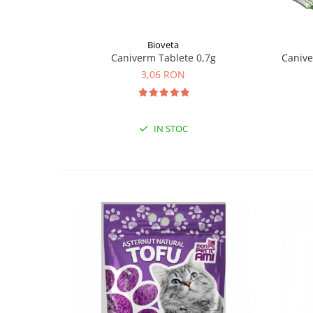
Bioveta
Caniverm Tablete 0,7g
Caniver
3,06 RON
IN STOC