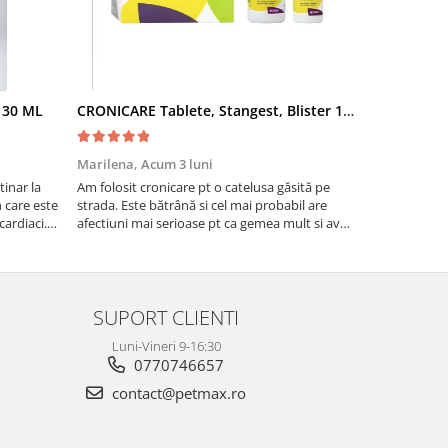
- 30 ML
CRONICARE Tablete, Stangest, Blister 10 tabs
Fypryst Co
Marilena,
Acum 3 luni
Florentina 
inar la
Am folosit cronicare pt o catelusa găsită pe
Eu sunt foar
te
strada. Este bătrână si cel mai probabil are
niște pisicuti
cardiaci.
afectiuni mai serioase pt ca gemea mult si avea
scapat de puri
o tuse aproape permanenta. Acum tuseste
fost foarte e
foarte puțin si nu mai geme ceea ce ma face sa
cred ca se simte ma...
SUPORT CLIENTI
Luni-Vineri 9-16:30
0770746657
contact@petmax.ro