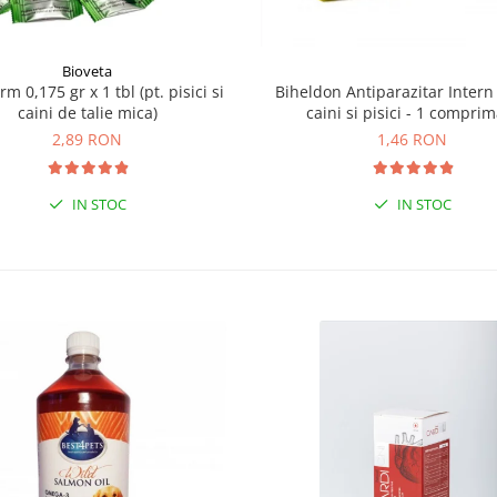
Bioveta
Biheldon Antiparazitar Intern
m 0,175 gr x 1 tbl (pt. pisici si
caini si pisici - 1 compri
caini de talie mica)
1,46 RON
2,89 RON
IN STOC
IN STOC