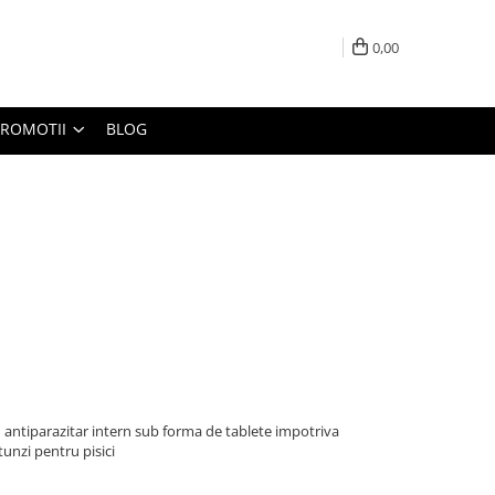
0,00
PROMOTII
BLOG
n antiparazitar intern sub forma de tablete impotriva
tunzi pentru pisici