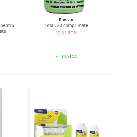
Romvac
 pentru
Total, 20 comprimate
Biheldon 
mate
caini
20,61 RON
IN STOC