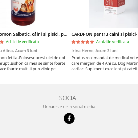
Ulei de Somon Salbatic, câini și pisici, piele si blană, BEST4PETS, 1l
CARDI-ON pentru caini si pisici
Achizitie verificata
Achizitie verificata
u Alina,
Acum 3 luni
Irina Herne,
Acum 3 luni
on fetita .Folosesc acest ulei de doi
Produs recomandat de medicul vetet
erupt .Bishonica mea se simte foarte
care mergem de 4 Ani cu, Dog Martin care es
place foarte mult .Ii pun zilnic pe
carfiac. Supliment excellent pt cateii 
adora .Deja sunt la a treia comanda
Sanatate tuturor !
cu mult drag !
SOCIAL
Urmareste-ne in social media