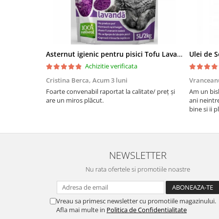
Asternut igienic pentru pisici Tofu Lavanda, Mon Petit 5 l
Achizitie verificata
Cristina Berca,
Acum 3 luni
Vrancean
Foarte convenabil raportat la calitate/ preț și
Am un bish
are un miros plăcut.
ani neintr
bine si ii 
bobite il 
recomand 
NEWSLETTER
Nu rata ofertele si promotiile noastre
Vreau sa primesc newsletter cu promotiile magazinului.
Afla mai multe in
Politica de Confidentialitate