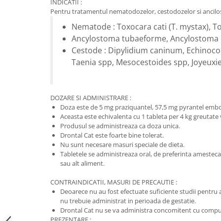
INDICATII :
Sampoane si Balsamuri
Custi transport - Pisici
Pentru tratamentul nematodozelor, cestodozelor si ancilost
Servetele Umede
Jucarii Pisici
Nematode : Toxocara cati (T. mystax), To
Covorase absorbante
Lese, Hamuri si Zgarzi
Ancylostoma tubaeforme, Ancylostoma b
Curatare Ochi
Paturi, perne si cosuri pentru pisici
Cestode : Dipylidium caninum, Echinococ
Igiena Catel
Taenia spp, Mesocestoides spp, Joyeuxie
Recompense Delicioase
Igiena Interior
Perii si descalcitoare caini
Solutii Atractante si repelente
DOZARE SI ADMINISTRARE :
Doza este de 5 mg praziquantel, 57,5 mg pyrantel embon
Aceasta este echivalenta cu 1 tableta per 4 kg greutate 
Produsul se administreaza ca doza unica.
Drontal Cat este foarte bine tolerat.
Nu sunt necesare masuri speciale de dieta.
Tabletele se administreaza oral, de preferinta amesteca
sau alt aliment.
CONTRAINDICATII, MASURI DE PRECAUTIE :
Deoarece nu au fost efectuate suficiente studii pentru
nu trebuie administrat in perioada de gestatie.
Drontal Cat nu se va administra concomitent cu compus
PREZENTARE :