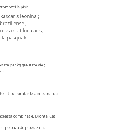
omozei la pisici:
xascaris leonina ;
raziliense ;
cus multilocularis,
lla pasqualei.
ate per kg greutate vie ;
vie.
te intr-o bucata de carne, branza
 aceasta combinatie, Drontal Cat
ii pe baza de piperazina.