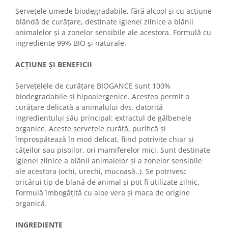
Șervețele umede biodegradabile, fără alcool și cu acțiune
blândă de curățare, destinate igienei zilnice a blănii
animalelor și a zonelor sensibile ale acestora. Formulă cu
ingrediente 99% BIO și naturale.
ACȚIUNE ȘI BENEFICII
Șervețelele de curățare BIOGANCE sunt 100%
biodegradabile și hipoalergenice. Acestea permit o
curățare delicată a animalului dvs. datorită
ingredientului său principal: extractul de gălbenele
organice. Aceste șervețele curăță, purifică și
împrospătează în mod delicat, fiind potrivite chiar și
cățeilor sau pisoilor, ori mamiferelor mici. Sunt destinate
igienei zilnice a blănii animalelor și a zonelor sensibile
ale acestora (ochi, urechi, mucoasă..). Se potrivesc
oricărui tip de blană de animal și pot fi utilizate zilnic.
Formulă îmbogățită cu aloe vera și maca de origine
organică.
INGREDIENTE