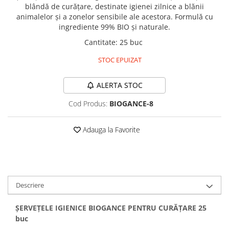
Sampoane si Balsamuri
blândă de curățare, destinate igienei zilnice a blănii
Custi transport - Pisici
Servetele Umede
animalelor și a zonelor sensibile ale acestora. Formulă cu
Jucarii Pisici
ingrediente 99% BIO și naturale.
Covorase absorbante
Lese, Hamuri si Zgarzi
Cantitate
:
25 buc
Curatare Ochi
Paturi, perne si cosuri pentru pisici
Igiena Catel
STOC EPUIZAT
Recompense Delicioase
Igiena Interior
Perii si descalcitoare caini
ALERTA STOC
Solutii Atractante si repelente
Cod Produs:
BIOGANCE-8
Adauga la Favorite
Descriere
ȘERVEȚELE IGIENICE BIOGANCE PENTRU CURĂȚARE 25
buc