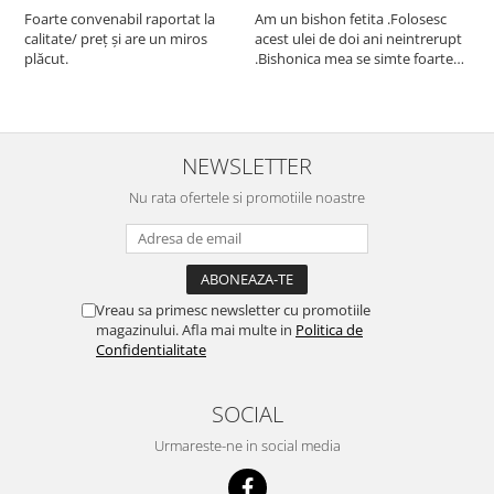
Foarte convenabil raportat la
Am un bishon fetita .Folosesc
P
calitate/ preț și are un miros
acest ulei de doi ani neintrerupt
v
plăcut.
.Bishonica mea se simte foarte
An
bine si ii place foarte mult .Ii pun
c
zilnic pe bobite il adora .Deja
c
sunt la a treia comanda
recomand cu mult drag !
NEWSLETTER
Nu rata ofertele si promotiile noastre
Vreau sa primesc newsletter cu promotiile
magazinului. Afla mai multe in
Politica de
Confidentialitate
SOCIAL
Urmareste-ne in social media