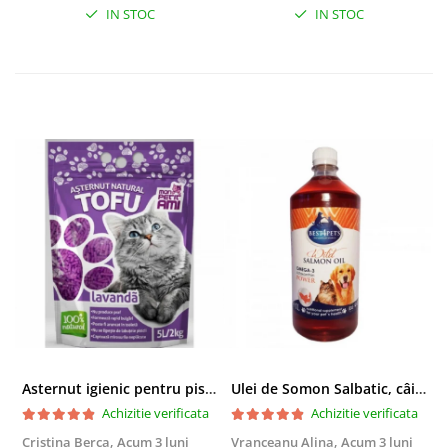
IN STOC
IN STOC
Asternut igienic pentru pisici Tofu Lavanda, Mon Petit 5 l
Ulei de Somon Salbatic, câini și pisici, piele si blană, BEST4PETS, 1l
Achizitie verificata
Achizitie verificata
Cristina Berca,
Acum 3 luni
Vranceanu Alina,
Acum 3 luni
I