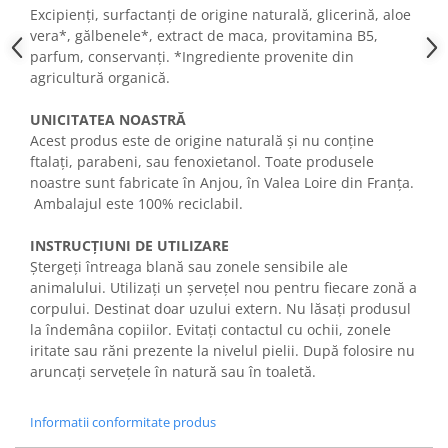
Excipienți, surfactanți de origine naturală, glicerină, aloe
vera*, gălbenele*, extract de maca, provitamina B5,
parfum, conservanți. *Ingrediente provenite din
agricultură organică.
UNICITATEA NOASTRĂ
Acest produs este de origine naturală și nu conține
ftalați, parabeni, sau fenoxietanol. Toate produsele
noastre sunt fabricate în Anjou, în Valea Loire din Franța.
Ambalajul este 100% reciclabil.
INSTRUCȚIUNI DE UTILIZARE
Ștergeți întreaga blană sau zonele sensibile ale
animalului. Utilizați un șervețel nou pentru fiecare zonă a
corpului. Destinat doar uzului extern. Nu lăsați produsul
la îndemâna copiilor. Evitați contactul cu ochii, zonele
iritate sau răni prezente la nivelul pielii. După folosire nu
aruncați servețele în natură sau în toaletă.
Informatii conformitate produs