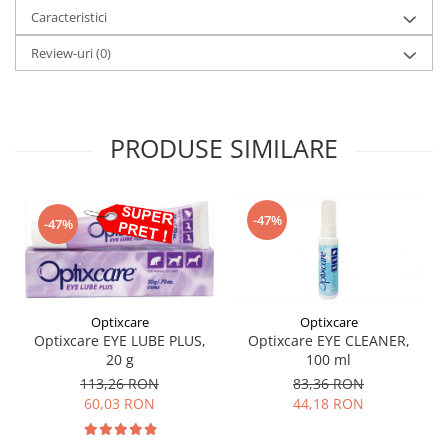
Caracteristici
Review-uri
(0)
PRODUSE SIMILARE
-47%
-47%
Optixcare
Optixcare
Optixcare EYE LUBE PLUS,
Optixcare EYE CLEANER,
20 g
100 ml
113,26 RON
83,36 RON
60,03 RON
44,18 RON