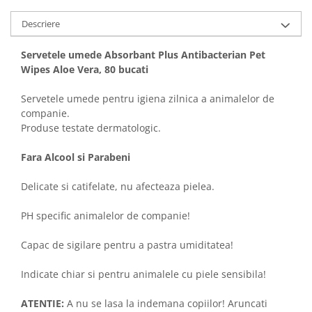
Sampoane si Balsamuri
Custi transport - Pisici
Servetele Umede
Descriere
Jucarii Pisici
Covorase absorbante
Lese, Hamuri si Zgarzi
Servetele umede Absorbant Plus Antibacterian Pet
Curatare Ochi
Paturi, perne si cosuri pentru pisici
Wipes Aloe Vera, 80 bucati
Igiena Catel
Recompense Delicioase
Igiena Interior
Servetele umede pentru igiena zilnica a animalelor de
Perii si descalcitoare caini
companie.
Produse testate dermatologic.
Solutii Atractante si repelente
Fara Alcool si Parabeni
Delicate si catifelate, nu afecteaza pielea.
PH specific animalelor de companie!
Capac de sigilare pentru a pastra umiditatea!
Indicate chiar si pentru animalele cu piele sensibila!
ATENTIE:
A nu se lasa la indemana copiilor! Aruncati