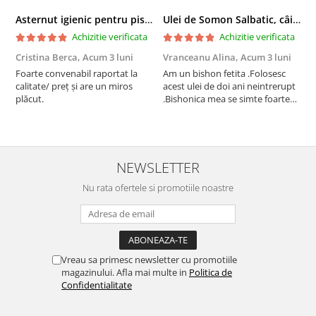
Asternut igienic pentru pisici Tofu Lavanda, Mon Petit 5 l
Ulei de Somon Salbatic, câini și pisici, piele si blană, BEST4PETS, 1l
Achizitie verificata
Achizitie verificata
Cristina Berca,
Acum 3 luni
Vranceanu Alina,
Acum 3 luni
I
Foarte convenabil raportat la
Am un bishon fetita .Folosesc
P
calitate/ preț și are un miros
acest ulei de doi ani neintrerupt
v
plăcut.
.Bishonica mea se simte foarte
An
bine si ii place foarte mult .Ii pun
c
zilnic pe bobite il adora .Deja
c
sunt la a treia comanda
recomand cu mult drag !
NEWSLETTER
Nu rata ofertele si promotiile noastre
Vreau sa primesc newsletter cu promotiile
magazinului. Afla mai multe in
Politica de
Confidentialitate