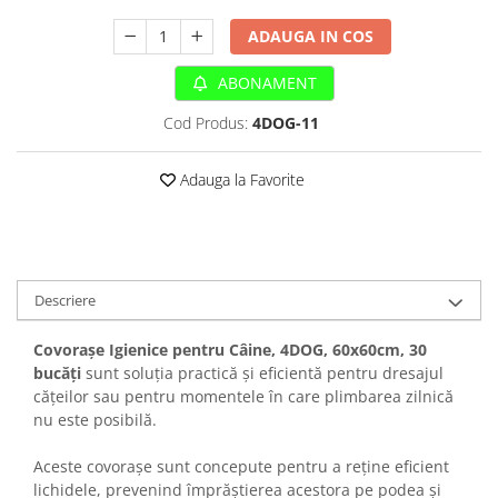
Sampoane si Balsamuri
Custi transport - Pisici
Servetele Umede
ADAUGA IN COS
Jucarii Pisici
Covorase absorbante
Lese, Hamuri si Zgarzi
ABONAMENT
Curatare Ochi
Paturi, perne si cosuri pentru pisici
Igiena Catel
Cod Produs:
4DOG-11
Recompense Delicioase
Igiena Interior
Perii si descalcitoare caini
Adauga la Favorite
Solutii Atractante si repelente
Descriere
Covorașe Igienice pentru Câine, 4DOG, 60x60cm, 30
bucăți
sunt soluția practică și eficientă pentru dresajul
cățeilor sau pentru momentele în care plimbarea zilnică
nu este posibilă.
Aceste covorașe sunt concepute pentru a reține eficient
lichidele, prevenind împrăștierea acestora pe podea și