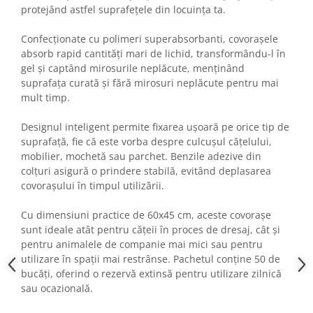
protejând astfel suprafețele din locuința ta.
Confecționate cu polimeri superabsorbanti, covorașele
absorb rapid cantități mari de lichid, transformându-l în
gel și captând mirosurile neplăcute, menținând
suprafața curată și fără mirosuri neplăcute pentru mai
mult timp.
Designul inteligent permite fixarea ușoară pe orice tip de
suprafață, fie că este vorba despre culcușul cățelului,
mobilier, mochetă sau parchet. Benzile adezive din
colțuri asigură o prindere stabilă, evitând deplasarea
covorașului în timpul utilizării.
Cu dimensiuni practice de 60x45 cm, aceste covorașe
sunt ideale atât pentru cățeii în proces de dresaj, cât și
pentru animalele de companie mai mici sau pentru
utilizare în spații mai restrânse. Pachetul conține 50 de
bucăți, oferind o rezervă extinsă pentru utilizare zilnică
sau ocazională.