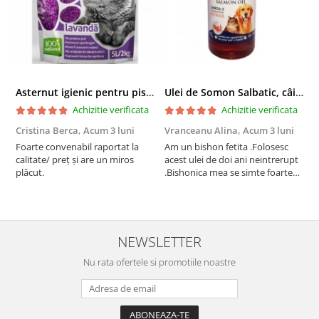
Asternut igienic pentru pisici Tofu Lavanda, Mon Petit 5 l
Ulei de Somon Salbatic, câini și pisici, piele si blană, BEST4PETS, 1l
Achizitie verificata
Achizitie verificata
Cristina Berca,
Acum 3 luni
Vranceanu Alina,
Acum 3 luni
I
Foarte convenabil raportat la
Am un bishon fetita .Folosesc
P
calitate/ preț și are un miros
acest ulei de doi ani neintrerupt
v
plăcut.
.Bishonica mea se simte foarte
An
bine si ii place foarte mult .Ii pun
c
zilnic pe bobite il adora .Deja
c
sunt la a treia comanda
recomand cu mult drag !
NEWSLETTER
Nu rata ofertele si promotiile noastre