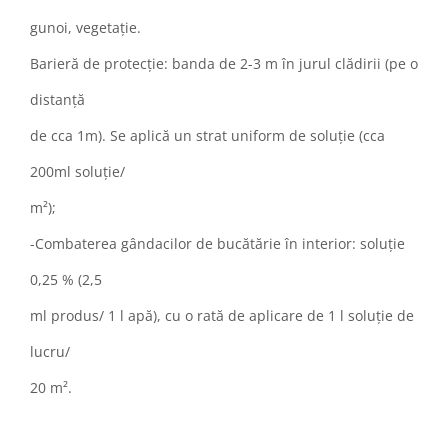
gunoi, vegetație.
Barieră de protecție: banda de 2-3 m în jurul clădirii (pe o
distanță
de cca 1m). Se aplică un strat uniform de soluție (cca
200ml soluție/
m²);
-Combaterea gândacilor de bucătărie în interior: soluție
0,25 % (2,5
ml produs/ 1 l apă), cu o rată de aplicare de 1 l soluție de
lucru/
20 m².