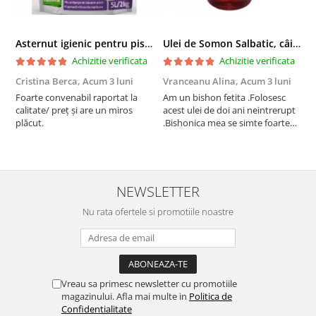
Asternut igienic pentru pisici Tofu Lavanda, Mon Petit 5 l
Ulei de Somon Salbatic, câini și pisici, piele si blană, BEST4PETS, 1l
Achizitie verificata
Achizitie verificata
Cristina Berca,
Acum 3 luni
Vranceanu Alina,
Acum 3 luni
I
Foarte convenabil raportat la
Am un bishon fetita .Folosesc
P
calitate/ preț și are un miros
acest ulei de doi ani neintrerupt
v
plăcut.
.Bishonica mea se simte foarte
An
bine si ii place foarte mult .Ii pun
c
zilnic pe bobite il adora .Deja
c
sunt la a treia comanda
recomand cu mult drag !
NEWSLETTER
Nu rata ofertele si promotiile noastre
Vreau sa primesc newsletter cu promotiile
magazinului. Afla mai multe in
Politica de
Confidentialitate