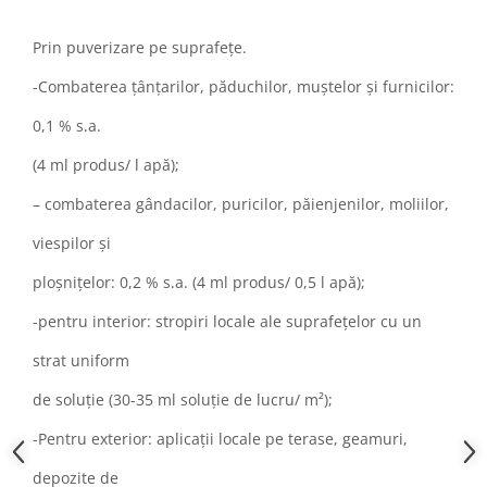
Prin puverizare pe suprafețe.
-Combaterea țânțarilor, păduchilor, muștelor și furnicilor:
0,1 % s.a.
(4 ml produs/ l apă);
– combaterea gândacilor, puricilor, păienjenilor, moliilor,
viespilor și
ploșnițelor: 0,2 % s.a. (4 ml produs/ 0,5 l apă);
-pentru interior: stropiri locale ale suprafețelor cu un
strat uniform
de soluție (30-35 ml soluție de lucru/ m²);
-Pentru exterior: aplicații locale pe terase, geamuri,
depozite de