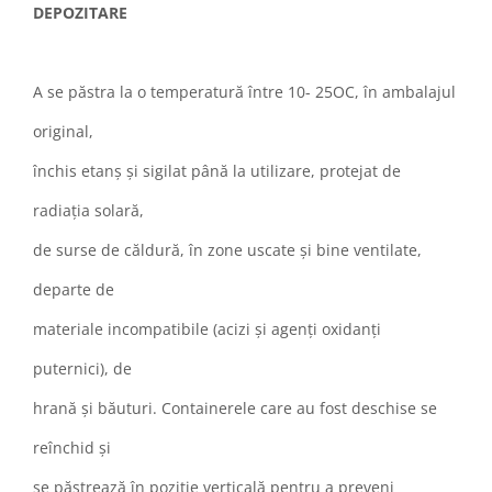
DEPOZITARE
A se păstra la o temperatură între 10- 25OC, în ambalajul
original,
închis etanș și sigilat până la utilizare, protejat de
radiaţia solară,
de surse de căldură, în zone uscate şi bine ventilate,
departe de
materiale incompatibile (acizi și agenți oxidanți
puternici), de
hrană și băuturi. Containerele care au fost deschise se
reînchid și
se păstrează în poziție verticală pentru a preveni