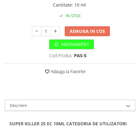
Sampoane si Balsamuri
Cantitate
:
10 ml
Custi transport - Pisici
Servetele Umede
Jucarii Pisici
IN STOC
Covorase absorbante
Lese, Hamuri si Zgarzi
Curatare Ochi
Paturi, perne si cosuri pentru pisici
ADAUGA IN COS
Igiena Catel
Recompense Delicioase
Igiena Interior
ABONAMENT
Perii si descalcitoare caini
Cod Produs:
PAS-5
Solutii Atractante si repelente
Adauga la Favorite
Descriere
SUPER KILLER 25 EC 10ML CATEGORIA DE UTILIZATORI