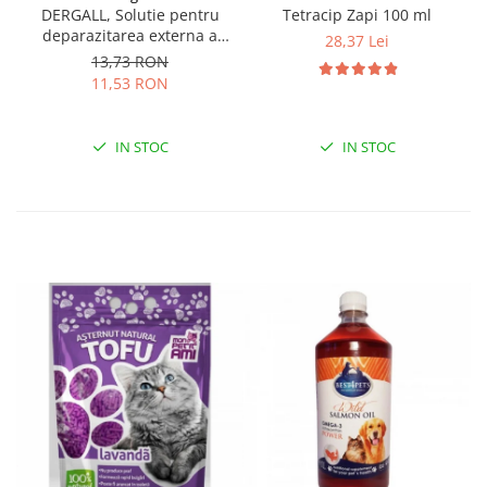
DERGALL, Solutie pentru
Tetracip Zapi 100 ml
deparazitarea externa a
28,37 Lei
gainilor si adaposturilor 10
13,73 RON
ml
11,53 RON
IN STOC
IN STOC