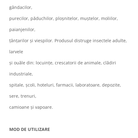
gândacilor,
purecilor, păduchilor, ploşnitelor, muştelor, moliilor,
paianjenilor,
ţânţarilor şi viespilor. Produsul distruge insectele adulte,
larvele
şi ouăle din: locuinţe, crescatorii de animale, clădiri
industriale,
spitale, şcoli, hoteluri, farmacii, laboratoare, depozite,
sere, trenuri,
camioane şi vapoare.
MOD DE UTILIZARE