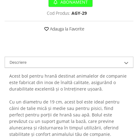
Sampoane si Balsamuri
ABONAMENT
Custi transport - Pisici
Servetele Umede
Cod Produs:
AGY-29
Jucarii Pisici
Covorase absorbante
Lese, Hamuri si Zgarzi
Curatare Ochi
Adauga la Favorite
Paturi, perne si cosuri pentru pisici
Igiena Catel
Recompense Delicioase
Igiena Interior
Perii si descalcitoare caini
Solutii Atractante si repelente
Descriere
Acest bol pentru hrană destinat animalelor de companie
este fabricat din inox de înaltă calitate, asigurând o
durabilitate excelentă și o întreținere ușoară.
Cu un diametru de 19 cm, acest bol este ideal pentru
câini de talie mică și medie sau pentru pisici, fiind
perfect pentru porții de hrană sau apă. Bolul este
prevăzut cu un suport gumat la bază, care previne
alunecarea și răsturnarea în timpul utilizării, oferind
stabilitate și confort animalului tău de companie.