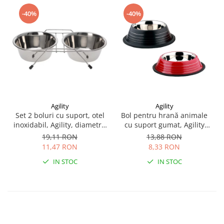
-40%
-40%
Agility
Agility
Set 2 boluri cu suport, otel
Bol pentru hrană animale
inoxidabil, Agility, diametru
cu suport gumat, Agility
bol 11 cm 180 ml
diametru 15.5 cm,
19,11 RON
13,88 RON
Rosu/Negru 200 ml
11,47 RON
8,33 RON
IN STOC
IN STOC