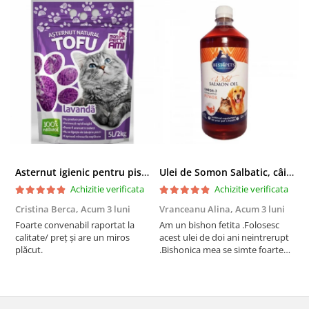
Asternut igienic pentru pisici Tofu Lavanda, Mon Petit 5 l
Ulei de Somon Salbatic, câini și pisici, piele si blană, BEST4PETS, 1l
Achizitie verificata
Achizitie verificata
Cristina Berca,
Acum 3 luni
Vranceanu Alina,
Acum 3 luni
I
Foarte convenabil raportat la
Am un bishon fetita .Folosesc
P
calitate/ preț și are un miros
acest ulei de doi ani neintrerupt
v
plăcut.
.Bishonica mea se simte foarte
An
bine si ii place foarte mult .Ii pun
c
zilnic pe bobite il adora .Deja
c
sunt la a treia comanda
recomand cu mult drag !