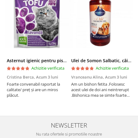
Asternut igienic pentru pisici Tofu Lavanda, Mon Petit 5 l
Ulei de Somon Salbatic, câini și pisici, piele si blană, BEST4PETS, 1l
Achizitie verificata
Achizitie verificata
Cristina Berca,
Acum 3 luni
Vranceanu Alina,
Acum 3 luni
I
Foarte convenabil raportat la
Am un bishon fetita .Folosesc
P
calitate/ preț și are un miros
acest ulei de doi ani neintrerupt
v
plăcut.
.Bishonica mea se simte foarte
An
bine si ii place foarte mult .Ii pun
c
zilnic pe bobite il adora .Deja
c
sunt la a treia comanda
recomand cu mult drag !
NEWSLETTER
Nu rata ofertele si promotiile noastre