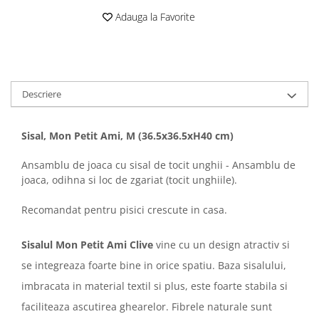
Sampoane si Balsamuri
Custi transport - Pisici
Adauga la Favorite
Servetele Umede
Jucarii Pisici
Covorase absorbante
Lese, Hamuri si Zgarzi
Curatare Ochi
Paturi, perne si cosuri pentru pisici
Igiena Catel
Recompense Delicioase
Descriere
Igiena Interior
Perii si descalcitoare caini
Solutii Atractante si repelente
Sisal, Mon Petit Ami, M (36.5x36.5xH40 cm)
Ansamblu de joaca cu sisal de tocit unghii - Ansamblu de
joaca, odihna si loc de zgariat (tocit unghiile).
Recomandat pentru pisici crescute in casa.
Sisalul Mon Petit Ami Clive
vine cu un design atractiv si
se integreaza foarte bine in orice spatiu. Baza sisalului,
imbracata in material textil si plus, este foarte stabila si
faciliteaza ascutirea ghearelor. Fibrele naturale sunt