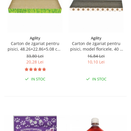
Agility
Agility
Carton de zgariat pentru
Carton de zgariat pentru
pisici, 48.26×22.86×5.08 cm,
pisici, model floricele, 40 ×
Verde
10.16 × 3.17 cm PCUD106,
33,80 Lei
16,84 Lei
Multicolor
20,28 Lei
10,10 Lei
IN STOC
IN STOC