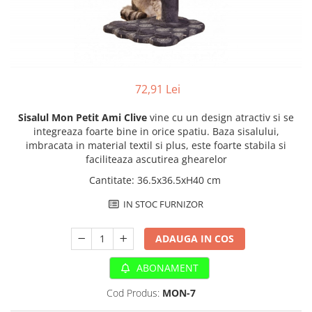
Antiparazitare interne si externe
Antiparazitare interne si externe
Articulatii
Articulatii
Diverse caini
Diverse pisici
ORL Caini
ORL Pisici
Suplimente nutritive, vitamine
Suplimente nutritive, vitamine
72,91 Lei
Lapte Caini
Igiena si ingrijire pisici
Sisalul Mon Petit Ami Clive
vine cu un design atractiv si se
Hrana economica caini
Asternut litiera / Nisip / Silicat
integreaza foarte bine in orice spatiu. Baza sisalului,
imbracata in material textil si plus, este foarte stabila si
Curatare Ochi
Accesorii caini
faciliteaza ascutirea ghearelor
Igiena Interior
Botnite
Cantitate
:
36.5x36.5xH40 cm
Igiena Pisici
Castroane si boluri pentru apa si
Perii si descalcitoare pisici
mancare
IN STOC FURNIZOR
Sampoane si Balsamuri
Custi transport - Caini
Solutii Atractante si repelente
ADAUGA IN COS
Hamuri, Lese si Zgarzi
Accesorii Pisici
Jucarii caini
ABONAMENT
Paturi, perne si cosuri pentru caini
Ansambluri de joaca, sisaluri
Cod Produs:
MON-7
Igiena si ingrijire caini
Castroane si boluri pentru apa si
mancare