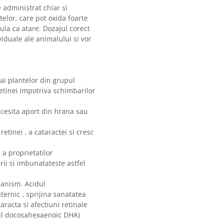
 administrat chiar si
telor, care pot oxida foarte
ula ca atare. Dozajul corect
iduale ale animalului si vor
 ai plantelor din grupul
retinei impotriva schimbarilor
cesita aport din hrana sau
retinei , a cataractei si cresc
i a proprietatilor
ii si imbunatateste astfel
ganism. Acidul
ternic , sprijina sanatatea
aracta si afectiuni retinale
dul docosahexaenoic DHA)