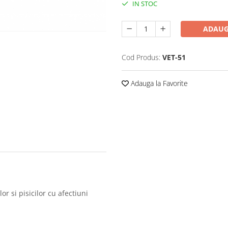
IN STOC
ADAUG
Cod Produs:
VET-51
Adauga la Favorite
r si pisicilor cu afectiuni