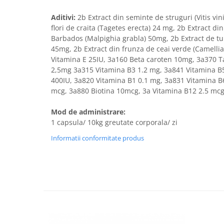
Aditivi:
2b Extract din seminte de struguri (Vitis vin
flori de craita (Tagetes erecta) 24 mg, 2b Extract din
Barbados (Malpighia grabla) 50mg, 2b Extract de t
45mg, 2b Extract din frunza de ceai verde (Camelli
Vitamina E 25IU, 3a160 Beta caroten 10mg, 3a370 
2,5mg 3a315 Vitamina B3 1.2 mg, 3a841 Vitamina B
400IU, 3a820 Vitamina B1 0.1 mg, 3a831 Vitamina B6
mcg, 3a880 Biotina 10mcg, 3a Vitamina B12 2.5 mcg
Mod de administrare:
1 capsula/ 10kg greutate corporala/ zi
Informatii conformitate produs