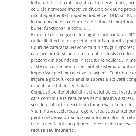
imbunatatesc fluxul sanguin catre nervul optic, pro
celulele nervoase impotriva diverselor daune provo
riscul aparitiei Retinopatiei diabetice . DHA si EPA 
in membranele structurale ale retinei si contribuie 
bunei functionari a ochiului .
Extractul de struguri este bogat in antioxidanti 
radicalii liberi au proprietati antiinflamatorii si po
tipuri de cataracta. Flavonoizii din struguri sporesc 
capilarelor din structura ochiului inlclusiv a retine
prezent din abundenta in tesuturile oculare , in mod
. Este un component important al sistemului antiox
impotriva speciilor reactive la oxigen . Contribuie
irigare a globului ocular si la supresia activarii c
retinali ai celulelor epiteliale .
Compusii polifenolului din extractul de ceai verde 
care contribuie la reducerea semnificativa a stresulu
solutie profilactica excelenta impotriva afectiunilor
Vitamina A accelereaza regenerarea substantei pur
pentru vederea dupa lasarea intunericului . In reti
transformata intr un pigment fotosensibil necesar
redusa sau intuneric .