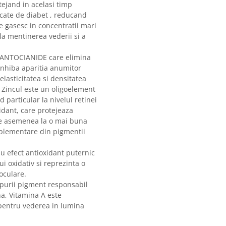
tejand in acelasi timp
cate de diabet , reducand
se gasesc in concentratii mari
la mentinerea vederii si a
PROANTOCIANIDE care elimina
t inhiba aparitia anumitor
elasticitatea si densitatea
i. Zincul este un oligoelement
 particular la nivelul retinei
idant, care protejeaza
 de asemenea la o mai buna
omplementare din pigmentii
au efect antioxidant puternic
i oxidativ si reprezinta o
 oculare.
purii pigment responsabil
na, Vitamina A este
 pentru vederea in lumina