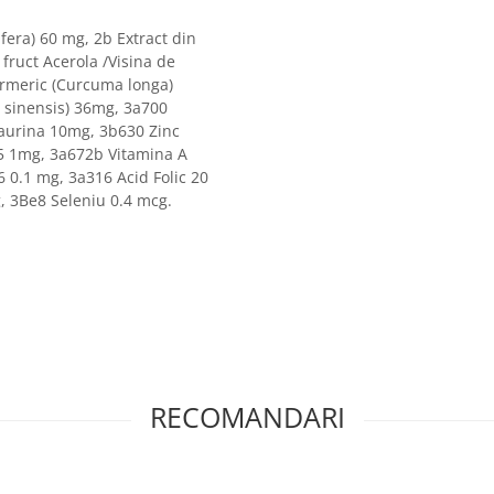
ifera) 60 mg, 2b Extract din
 fruct Acerola /Visina de
urmeric (Curcuma longa)
a sinensis) 36mg, 3a700
Taurina 10mg, 3b630 Zinc
5 1mg, 3a672b Vitamina A
 0.1 mg, 3a316 Acid Folic 20
, 3Be8 Seleniu 0.4 mcg.
RECOMANDARI