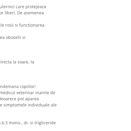
uternici care protejeaza
lor liberi. De asemenea
le rosii si functionarea
ea oboselii si
recta la soare, la
 indemana copiilor!
 medicul veterinar inainte de
 deoarece pot aparea
de simptomele individuale ale
.6.3 mono-, di- si trigliceride