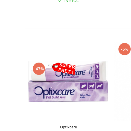
IN STOC
-5%
-47%
Optixcare