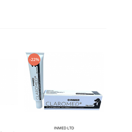
-22%
-44%
INMED LTD