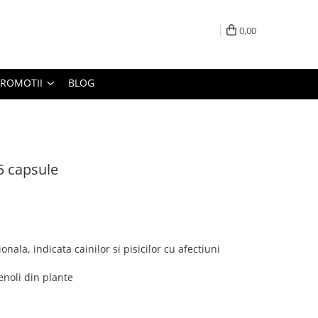
0,00
PROMOTII
BLOG
5 capsule
nala, indicata cainilor si pisicilor cu afectiuni
enoli din plante