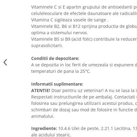
Vitaminele C si E apartin grupului de antioxidanti p
celuleleoculare de efectele daunatoare ale radicali
Vitamina C sigileaza vasele de sange .
Vitaminele B2, B6 si B12 sprijina productia de globu
optima a sistemului nervos.
Vitaminele B5 si B9 (acid folic) contribuie la reducer
suprasolicitarii.
Conditii de depozitare:
A se depozita in loc ferit de umezeala si expunere di
temperaturi de pana la 25°C.
Informatii suplimentare:
ATENTIE!
Doar pentru uz veterinar! A nu se lasa la
Respectati instructiunile de pe ambalaj. Contactati
folosirea sau prelungirea utilizarii acestui produs,
schimbari de dozaj sau mod de folosire in functie 
animalului.
Ingrediente:
10.4.6 Ulei de peste, 2.21.1 Lecitina, 13
ale acidului stearic.