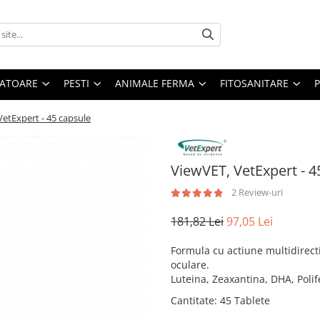
ATOARE
PESTI
ANIMALE FERMA
FITOSANITARE
VetExpert - 45 capsule
ViewVET, VetExpert - 4
2 Review-uri
181,82 Lei
97,05 Lei
Formula cu actiune multidirectio
oculare.
Luteina, Zeaxantina, DHA, Polif
Cantitate
:
45 Tablete