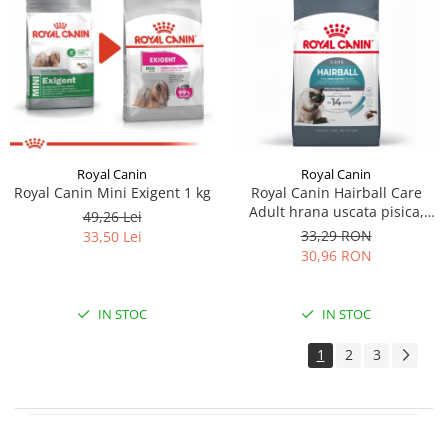
Royal Canin
Royal Canin
Royal Canin Mini Exigent 1 kg
Royal Canin Hairball Care
Adult hrana uscata pisica,
49,26 Lei
limitarea ghemurilor de
33,29 RON
33,50 Lei
blana, 400 g
30,96 RON
IN STOC
IN STOC
1
2
3