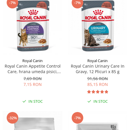
-7%
-7%
Royal Canin
Royal Canin
Royal Canin Appetite Control
Royal Canin Urinary Care In
Care, hrana umeda pisici,
Gravy, 12 Plicuri x 85 g
adult sterilizat, reglarea
7,69 RON
91,56 RON
apetitului, (in sos), 1 x85g
7,15 RON
85,15 RON
IN STOC
IN STOC
-32%
-7%