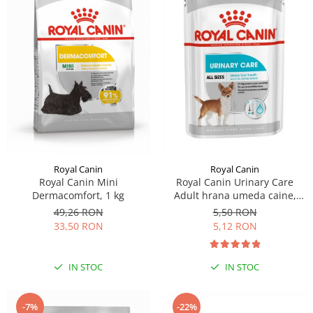
Royal Canin
Royal Canin
Royal Canin Mini
Royal Canin Urinary Care
Dermacomfort, 1 kg
Adult hrana umeda caine,
sanatatea tractului urinar
49,26 RON
5,50 RON
(loaf), 85 g
33,50 RON
5,12 RON
IN STOC
IN STOC
-7%
-22%