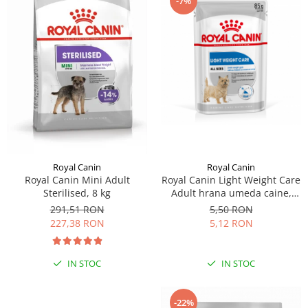
-7%
Royal Canin
Royal Canin
Royal Canin Light Weight Care
Royal Canin Mini Adult
Adult hrana umeda caine,
Sterilised, 8 kg
limitarea cresterii in greutate
5,50 RON
291,51 RON
(loaf), 85 g
5,12 RON
227,38 RON
IN STOC
IN STOC
-22%