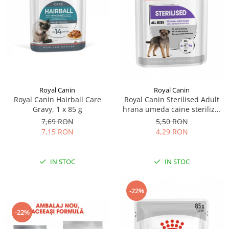
Sampoane si Balsamuri
Custi transport - Pisici
Servetele Umede
Jucarii Pisici
Covorase absorbante
Lese, Hamuri si Zgarzi
Curatare Ochi
Paturi, perne si cosuri pentru pisici
Igiena Catel
Recompense Delicioase
Igiena Interior
Perii si descalcitoare caini
Royal Canin
Royal Canin
Solutii Atractante si repelente
Royal Canin Hairball Care
Royal Canin Sterilised Adult
Gravy, 1 x 85 g
hrana umeda caine sterilizat
(loaf), 85 g
7,69 RON
5,50 RON
7,15 RON
4,29 RON
IN STOC
IN STOC
-22%
-22%