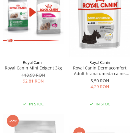
Royal Canin
Royal Canin
Royal Canin Mini Exigent 3kg
Royal Canin Dermacomfort
Adult hrana umeda caine,
118,99 RON
prevenirea iritatiilor pielii
5,50 RON
92,81 RON
(loaf), 85 g
4,29 RON
IN STOC
IN STOC
-22%