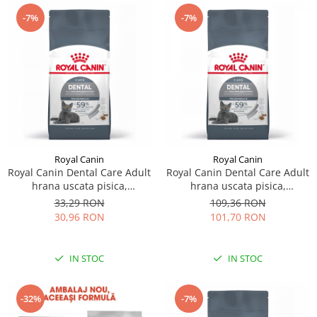
-7%
-7%
Royal Canin
Royal Canin
Royal Canin Dental Care Adult
Royal Canin Dental Care Adult
hrana uscata pisica,
hrana uscata pisica,
reducerea formarii tartrului,
reducerea formarii tartrului,
33,29 RON
109,36 RON
400 g
1.5 kg
30,96 RON
101,70 RON
IN STOC
IN STOC
-32%
-7%