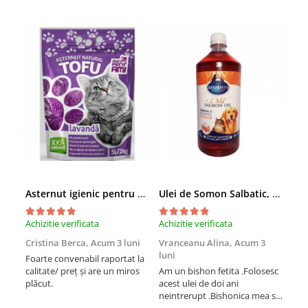
Asternut igienic pentru pisici Tofu Lavanda, Mon Petit 5 l
Ulei de Somon Salbatic, câini și pisici, piele si blană, BEST4PETS, 1l
Achizitie verificata
Achizitie verificata
Achi
Cristina Berca,
Acum 3 luni
Vranceanu Alina,
Acum 3
Iri
luni
Foarte convenabil raportat la
Pro
calitate/ preț și are un miros
Am un bishon fetita .Folosesc
med
plăcut.
acest ulei de doi ani
mer
neintrerupt .Bishonica mea se
Martin care e