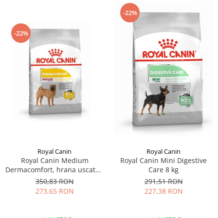
-22%
-22%
Royal Canin
Royal Canin
Royal Canin Medium
Royal Canin Mini Digestive
Dermacomfort, hrana uscata -
Care 8 kg
12 kg
350,83 RON
291,51 RON
273,65 RON
227,38 RON