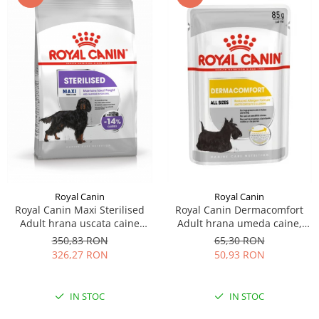
Royal Canin
Royal Canin
Royal Canin Maxi Sterilised
Royal Canin Dermacomfort
Adult hrana uscata caine
Adult hrana umeda caine,
sterilizat, 12 kg
prevenirea iritatiilor pielii
350,83 RON
65,30 RON
(Loaf), 12 x 85 g
326,27 RON
50,93 RON
IN STOC
IN STOC