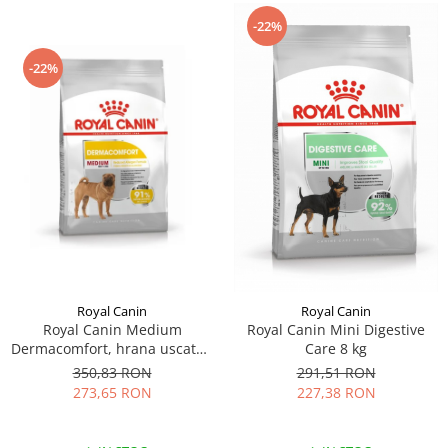
-22%
-22%
Royal Canin
Royal Canin
Royal Canin Medium
Royal Canin Mini Digestive
Dermacomfort, hrana uscata -
Care 8 kg
12 kg
350,83 RON
291,51 RON
273,65 RON
227,38 RON