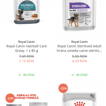
Sampoane si Balsamuri
Custi transport - Pisici
Servetele Umede
Jucarii Pisici
Covorase absorbante
Lese, Hamuri si Zgarzi
Curatare Ochi
Paturi, perne si cosuri pentru pisici
Igiena Catel
Recompense Delicioase
Igiena Interior
Perii si descalcitoare caini
Royal Canin
Royal Canin
Solutii Atractante si repelente
Royal Canin Hairball Care
Royal Canin Sterilised Adult
Gravy, 1 x 85 g
hrana umeda caine sterilizat
(loaf), 85 g
7,69 RON
5,50 RON
7,15 RON
4,29 RON
IN STOC
IN STOC
-22%
-22%