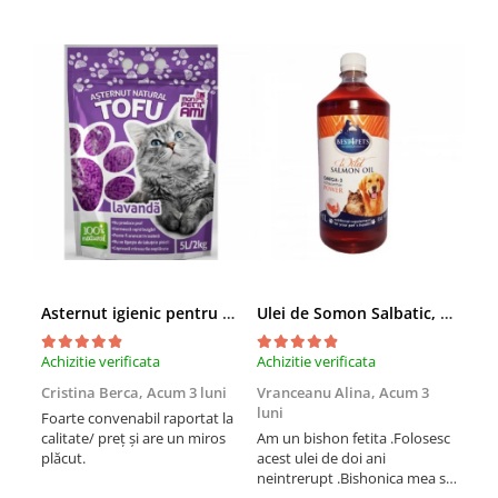
Asternut igienic pentru pisici Tofu Lavanda, Mon Petit 5 l
Ulei de Somon Salbatic, câini și pisici, piele si blană, BEST4PETS, 1l
Achizitie verificata
Achizitie verificata
Achi
Cristina Berca,
Acum 3 luni
Vranceanu Alina,
Acum 3
Iri
luni
Foarte convenabil raportat la
Pro
calitate/ preț și are un miros
Am un bishon fetita .Folosesc
med
plăcut.
acest ulei de doi ani
mer
neintrerupt .Bishonica mea se
Martin care e