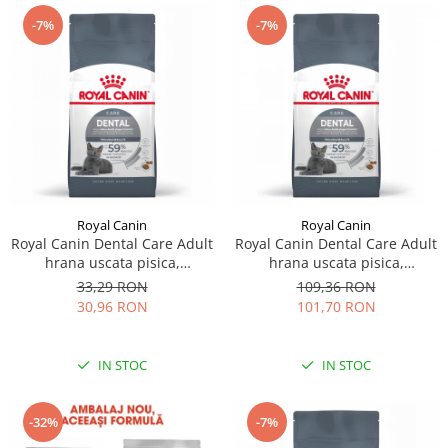
-7%
-7%
Royal Canin
Royal Canin
Royal Canin Dental Care Adult
Royal Canin Dental Care Adult
hrana uscata pisica,
hrana uscata pisica,
reducerea formarii tartrului,
reducerea formarii tartrului,
33,29 RON
109,36 RON
400 g
1.5 kg
30,96 RON
101,70 RON
IN STOC
IN STOC
-32%
-7%