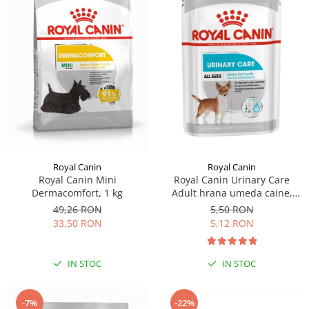
Royal Canin
Royal Canin
Royal Canin Mini
Royal Canin Urinary Care
Dermacomfort, 1 kg
Adult hrana umeda caine,
sanatatea tractului urinar
49,26 RON
5,50 RON
(loaf), 85 g
33,50 RON
5,12 RON
IN STOC
IN STOC
-7%
-22%