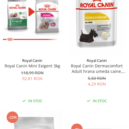
Royal Canin
Royal Canin
Royal Canin Mini Exigent 3kg
Royal Canin Dermacomfort
Adult hrana umeda caine,
118,99 RON
prevenirea iritatiilor pielii
5,50 RON
92,81 RON
(loaf), 85 g
4,29 RON
IN STOC
IN STOC
-22%