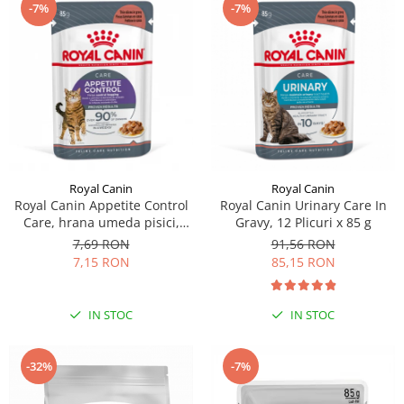
-7%
-7%
Royal Canin
Royal Canin
Royal Canin Appetite Control
Royal Canin Urinary Care In
Care, hrana umeda pisici,
Gravy, 12 Plicuri x 85 g
adult sterilizat, reglarea
7,69 RON
91,56 RON
apetitului, (in sos), 1 x85g
7,15 RON
85,15 RON
IN STOC
IN STOC
-32%
-7%