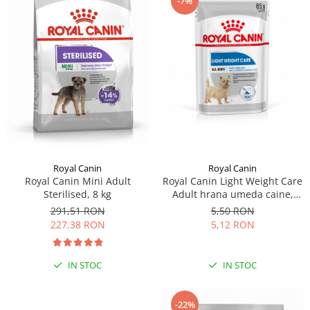
-7%
Royal Canin
Royal Canin
Royal Canin Light Weight Care
Royal Canin Mini Adult
Adult hrana umeda caine,
Sterilised, 8 kg
limitarea cresterii in greutate
5,50 RON
291,51 RON
(loaf), 85 g
5,12 RON
227,38 RON
IN STOC
IN STOC
-22%