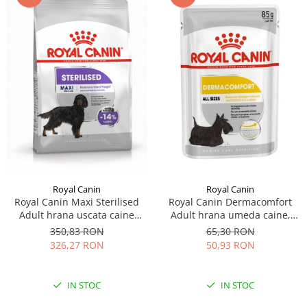
Royal Canin
Royal Canin
Royal Canin Maxi Sterilised
Royal Canin Dermacomfort
Adult hrana uscata caine
Adult hrana umeda caine,
sterilizat, 12 kg
prevenirea iritatiilor pielii
350,83 RON
65,30 RON
(Loaf), 12 x 85 g
326,27 RON
50,93 RON
IN STOC
IN STOC