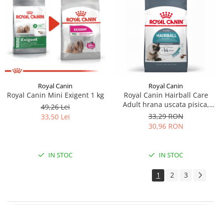
Royal Canin
Royal Canin
Royal Canin Mini Exigent 1 kg
Royal Canin Hairball Care
Adult hrana uscata pisica,
49,26 Lei
limitarea ghemurilor de
33,29 RON
33,50 Lei
blana, 400 g
30,96 RON
IN STOC
IN STOC
1
2
3