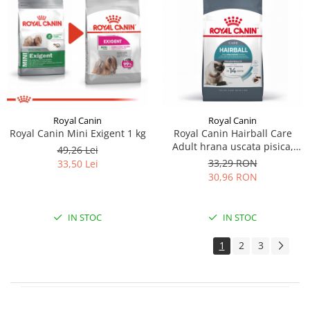
Royal Canin
Royal Canin
Royal Canin Mini Exigent 1 kg
Royal Canin Hairball Care
Adult hrana uscata pisica,
49,26 Lei
limitarea ghemurilor de
33,29 RON
33,50 Lei
blana, 400 g
30,96 RON
IN STOC
IN STOC
1
2
3