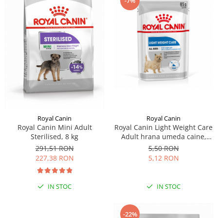
-7%
Royal Canin
Royal Canin
Royal Canin Light Weight Care
Royal Canin Mini Adult
Adult hrana umeda caine,
Sterilised, 8 kg
limitarea cresterii in greutate
5,50 RON
291,51 RON
(loaf), 85 g
5,12 RON
227,38 RON
IN STOC
IN STOC
-22%