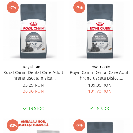
-7%
-7%
Royal Canin
Royal Canin
Royal Canin Dental Care Adult
Royal Canin Dental Care Adult
hrana uscata pisica,
hrana uscata pisica,
reducerea formarii tartrului,
reducerea formarii tartrului,
33,29 RON
109,36 RON
400 g
1.5 kg
30,96 RON
101,70 RON
IN STOC
IN STOC
-32%
-7%