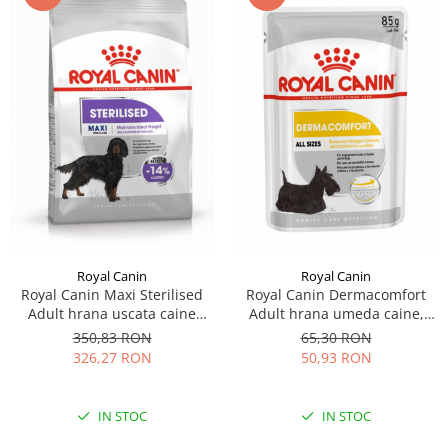
Royal Canin
Royal Canin
Royal Canin Maxi Sterilised
Royal Canin Dermacomfort
Adult hrana uscata caine
Adult hrana umeda caine,
sterilizat, 12 kg
prevenirea iritatiilor pielii
350,83 RON
65,30 RON
(Loaf), 12 x 85 g
326,27 RON
50,93 RON
IN STOC
IN STOC