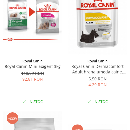
Royal Canin
Royal Canin
Royal Canin Mini Exigent 3kg
Royal Canin Dermacomfort
Adult hrana umeda caine,
118,99 RON
prevenirea iritatiilor pielii
5,50 RON
92,81 RON
(loaf), 85 g
4,29 RON
IN STOC
IN STOC
-22%