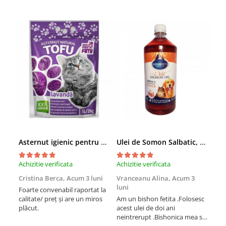
Asternut igienic pentru pisici Tofu Lavanda, Mon Petit 5 l
Ulei de Somon Salbatic, câini și pisici, piele si blană, BEST4PETS, 1l
Achizitie verificata
Achizitie verificata
Achi
Cristina Berca,
Acum 3 luni
Vranceanu Alina,
Acum 3
Iri
luni
Foarte convenabil raportat la
Pro
calitate/ preț și are un miros
Am un bishon fetita .Folosesc
med
plăcut.
acest ulei de doi ani
mer
neintrerupt .Bishonica mea se
Martin care e