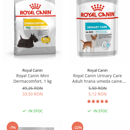
Royal Canin
Royal Canin
Royal Canin Mini
Royal Canin Urinary Care
Dermacomfort, 1 kg
Adult hrana umeda caine,
sanatatea tractului urinar
49,26 RON
5,50 RON
(loaf), 85 g
33,50 RON
5,12 RON
IN STOC
IN STOC
-7%
-22%