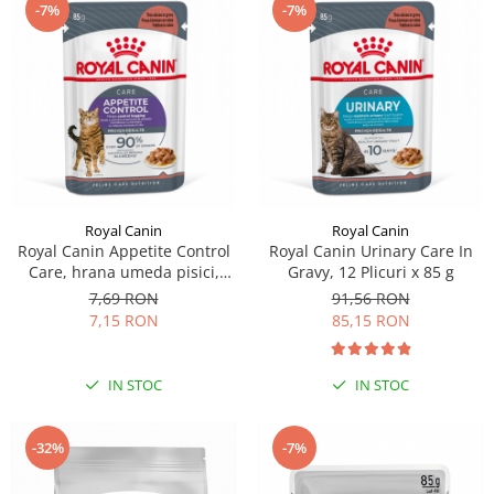
-7%
-7%
Royal Canin
Royal Canin
Royal Canin Appetite Control
Royal Canin Urinary Care In
Care, hrana umeda pisici,
Gravy, 12 Plicuri x 85 g
adult sterilizat, reglarea
7,69 RON
91,56 RON
apetitului, (in sos), 1 x85g
7,15 RON
85,15 RON
IN STOC
IN STOC
-32%
-7%