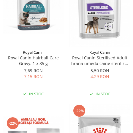
Sampoane si Balsamuri
Custi transport - Pisici
Servetele Umede
Jucarii Pisici
Covorase absorbante
Lese, Hamuri si Zgarzi
Curatare Ochi
Paturi, perne si cosuri pentru pisici
Igiena Catel
Recompense Delicioase
Igiena Interior
Perii si descalcitoare caini
Royal Canin
Royal Canin
Solutii Atractante si repelente
Royal Canin Hairball Care
Royal Canin Sterilised Adult
Gravy, 1 x 85 g
hrana umeda caine sterilizat
(loaf), 85 g
7,69 RON
5,50 RON
7,15 RON
4,29 RON
IN STOC
IN STOC
-22%
-22%