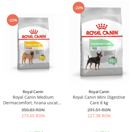
-22%
-22%
Royal Canin
Royal Canin
Royal Canin Medium
Royal Canin Mini Digestive
Dermacomfort, hrana uscata -
Care 8 kg
12 kg
350,83 RON
291,51 RON
273,65 RON
227,38 RON