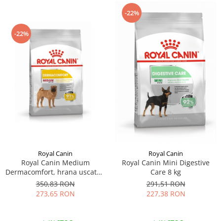
-22%
-22%
Royal Canin
Royal Canin
Royal Canin Medium
Royal Canin Mini Digestive
Dermacomfort, hrana uscata -
Care 8 kg
12 kg
350,83 RON
291,51 RON
273,65 RON
227,38 RON