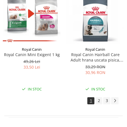
Royal Canin
Royal Canin
Royal Canin Mini Exigent 1 kg
Royal Canin Hairball Care
Adult hrana uscata pisica,
49,26 Lei
limitarea ghemurilor de
33,29 RON
33,50 Lei
blana, 400 g
30,96 RON
IN STOC
IN STOC
1
2
3