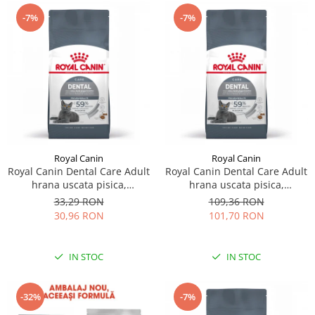
-7%
-7%
Royal Canin
Royal Canin
Royal Canin Dental Care Adult
Royal Canin Dental Care Adult
hrana uscata pisica,
hrana uscata pisica,
reducerea formarii tartrului,
reducerea formarii tartrului,
33,29 RON
109,36 RON
400 g
1.5 kg
30,96 RON
101,70 RON
IN STOC
IN STOC
-32%
-7%