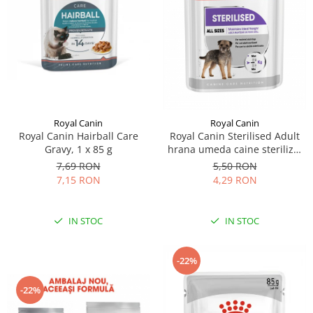
Sampoane si Balsamuri
Custi transport - Pisici
Servetele Umede
Jucarii Pisici
Covorase absorbante
Lese, Hamuri si Zgarzi
Curatare Ochi
Paturi, perne si cosuri pentru pisici
Igiena Catel
Recompense Delicioase
Igiena Interior
Perii si descalcitoare caini
Royal Canin
Royal Canin
Solutii Atractante si repelente
Royal Canin Hairball Care
Royal Canin Sterilised Adult
Gravy, 1 x 85 g
hrana umeda caine sterilizat
(loaf), 85 g
7,69 RON
5,50 RON
7,15 RON
4,29 RON
IN STOC
IN STOC
-22%
-22%