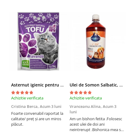
Asternut igienic pentru pisici Tofu Lavanda, Mon Petit 5 l
Ulei de Somon Salbatic, câini și pisici, piele si blană, BEST4PETS, 1l
Achizitie verificata
Achizitie verificata
Achi
Cristina Berca,
Acum 3 luni
Vranceanu Alina,
Acum 3
Iri
luni
Foarte convenabil raportat la
Pro
calitate/ preț și are un miros
Am un bishon fetita .Folosesc
med
plăcut.
acest ulei de doi ani
mer
neintrerupt .Bishonica mea se
Martin care e