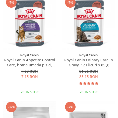
-7%
-7%
Royal Canin
Royal Canin
Royal Canin Appetite Control
Royal Canin Urinary Care In
Care, hrana umeda pisici,
Gravy, 12 Plicuri x 85 g
adult sterilizat, reglarea
7,69 RON
91,56 RON
apetitului, (in sos), 1 x85g
7,15 RON
85,15 RON
IN STOC
IN STOC
-32%
-7%