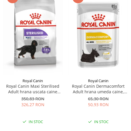
Royal Canin
Royal Canin
Royal Canin Maxi Sterilised
Royal Canin Dermacomfort
Adult hrana uscata caine
Adult hrana umeda caine,
sterilizat, 12 kg
prevenirea iritatiilor pielii
350,83 RON
65,30 RON
(Loaf), 12 x 85 g
326,27 RON
50,93 RON
IN STOC
IN STOC