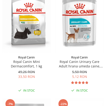
Royal Canin
Royal Canin
Royal Canin Mini
Royal Canin Urinary Care
Dermacomfort, 1 kg
Adult hrana umeda caine,
sanatatea tractului urinar
49,26 RON
5,50 RON
(loaf), 85 g
33,50 RON
5,12 RON
IN STOC
IN STOC
-7%
-22%