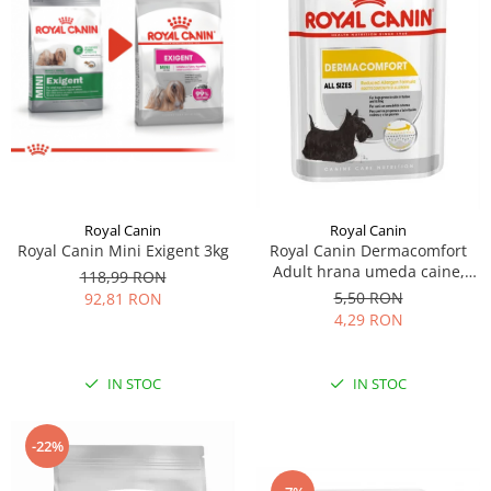
Royal Canin
Royal Canin
Royal Canin Mini Exigent 3kg
Royal Canin Dermacomfort
Adult hrana umeda caine,
118,99 RON
prevenirea iritatiilor pielii
5,50 RON
92,81 RON
(loaf), 85 g
4,29 RON
IN STOC
IN STOC
-22%