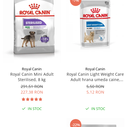
-7%
Royal Canin
Royal Canin
Royal Canin Light Weight Care
Royal Canin Mini Adult
Adult hrana umeda caine,
Sterilised, 8 kg
limitarea cresterii in greutate
5,50 RON
291,51 RON
(loaf), 85 g
5,12 RON
227,38 RON
IN STOC
IN STOC
-22%