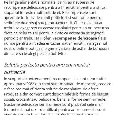
Pe langa alimentatia normala, cainii au nevoie si de
recompense delicioase pentru a fi fericiti si pentru a sti ca
stapanul lor este multumit de ei. Recompensele sunt
apreciate inclusiv de cainii pofticiosi si sunt utile pentru
sedintele de dresaj sau pentru exercitii. Chiar daca nu ar
trebui sa exagerezi cu aceste rasplatiri pentru a nu perturba
dieta cainelui tau si pentru a evita ca acesta sa se ingrase,
periodic ar trebui sa ii oferi
recompense delicioase
fie si
numai pentru a-l vedea entuziasmat si fericit. In magazinul
nostru online poti gasi o gama variata de astfel de bonusuri
din care sa le alegi pe cele potrivite.
Solutia perfecta pentru antrenament si
distractie
In scopuri de antrenament, recompensele sunt nepretuite.
Aproximativ 90% din caini sunt motivati de mancare, ceea ce
o face cea mai eficienta solutie de rasplatire, de oferit.
Produsele din comert sunt disponibile sub forma de biscuiti
uscati, crocanti sau betisoare, benzi si forme semi-umede.
Gustarile delicioase semi-umede sunt probabil cele mai
tentante si mai usor de utilizat pentru antrenament - sunt
usor de rupt in bucati mici, iar cainele le poate manca