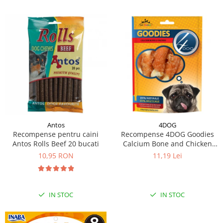
Antos
4DOG
Recompense pentru caini
Recompense 4DOG Goodies
Antos Rolls Beef 20 bucati
Calcium Bone and Chicken
100g
10,95 RON
11,19 Lei
IN STOC
IN STOC