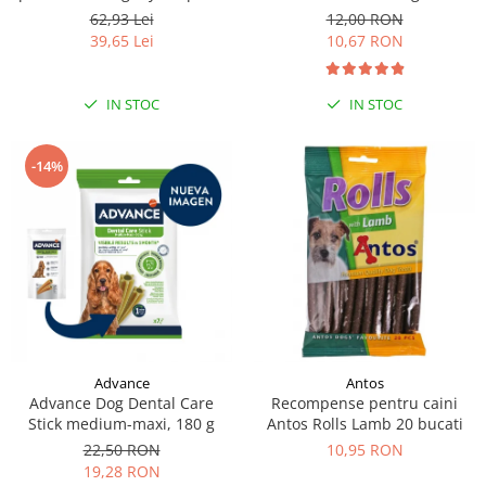
moi de rata, 500g
62,93 Lei
12,00 RON
39,65 Lei
10,67 RON
IN STOC
IN STOC
-14%
Antos
Advance
Recompense pentru caini
Advance Dog Dental Care
Antos Rolls Lamb 20 bucati
Stick medium-maxi, 180 g
10,95 RON
22,50 RON
19,28 RON