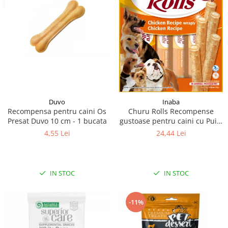
Duvo
Inaba
Recompensa pentru caini Os
Churu Rolls Recompense
Presat Duvo 10 cm - 1 bucata
gustoase pentru caini cu Pui 8
x 12 g
4,55 Lei
24,44 Lei
IN STOC
IN STOC
-11%