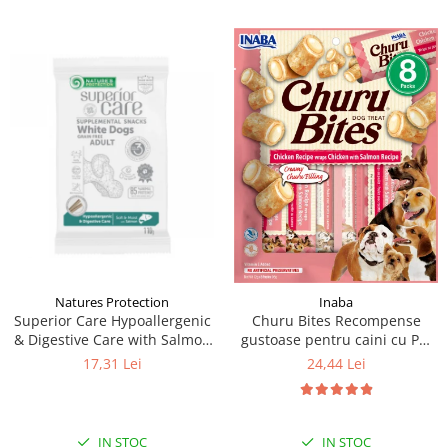
Natures Protection
Inaba
Superior Care Hypoallergenic
Churu Bites Recompense
& Digestive Care with Salmon
gustoase pentru caini cu Pui
(110g)
si somon 8 x 12 g
17,31 Lei
24,44 Lei
IN STOC
IN STOC