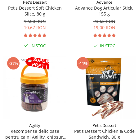
Sampoane si Balsamuri
Pet's Dessert
Advance
Custi transport - Pisici
Pet's Dessert Soft Chicken
Advance Dog Articular Stick,
Servetele Umede
Slice, 80 g
155 g
Jucarii Pisici
Covorase absorbante
12,00 RON
23,63 RON
Lese, Hamuri si Zgarzi
Curatare Ochi
10,67 RON
19,00 RON
Paturi, perne si cosuri pentru pisici
Igiena Catel
Recompense Delicioase
Igiena Interior
IN STOC
IN STOC
Perii si descalcitoare caini
Solutii Atractante si repelente
-37%
-11%
Agility
Pet's Dessert
Recompense delicioase
Pet's Dessert Chicken & Code
pentru caini Agility, chipsuri
Sandwich, 80 g