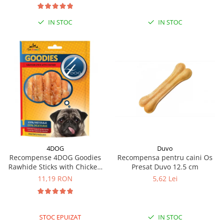
IN STOC
IN STOC
4DOG
Duvo
Recompense 4DOG Goodies
Recompensa pentru caini Os
Rawhide Sticks with Chicken
Presat Duvo 12.5 cm
100g
11,19 RON
5,62 Lei
STOC EPUIZAT
IN STOC