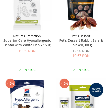
Natures Protection
Pet's Dessert
Superior Care Hypoallergenic
Pet's Dessert Rabbit Ears &
Dental with White Fish - 150g
Chicken, 80 g
19,25 RON
12,00 RON
10,67 RON
IN STOC
IN STOC
-10%
-12%