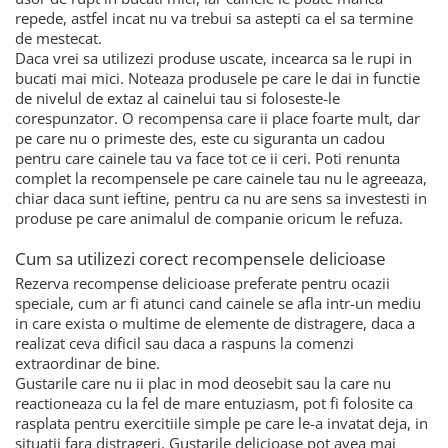
repede, astfel incat nu va trebui sa astepti ca el sa termine
de mestecat.
Daca vrei sa utilizezi produse uscate, incearca sa le rupi in
bucati mai mici. Noteaza produsele pe care le dai in functie
de nivelul de extaz al cainelui tau si foloseste-le
corespunzator. O recompensa care ii place foarte mult, dar
pe care nu o primeste des, este cu siguranta un cadou
pentru care cainele tau va face tot ce ii ceri. Poti renunta
complet la recompensele pe care cainele tau nu le agreeaza,
chiar daca sunt ieftine, pentru ca nu are sens sa investesti in
produse pe care animalul de companie oricum le refuza.
Cum sa utilizezi corect recompensele delicioase
Rezerva recompense delicioase preferate pentru ocazii
speciale, cum ar fi atunci cand cainele se afla intr-un mediu
in care exista o multime de elemente de distragere, daca a
realizat ceva dificil sau daca a raspuns la comenzi
extraordinar de bine.
Gustarile care nu ii plac in mod deosebit sau la care nu
reactioneaza cu la fel de mare entuziasm, pot fi folosite ca
rasplata pentru exercitiile simple pe care le-a invatat deja, in
situatii fara distrageri. Gustarile delicioase pot avea mai