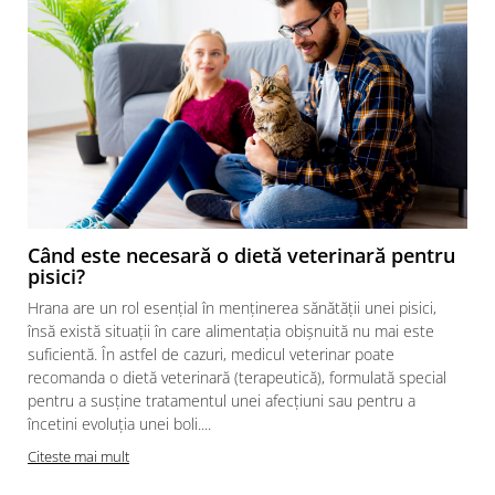
Când este necesară o dietă veterinară pentru
pisici?
Hrana are un rol esențial în menținerea sănătății unei pisici,
însă există situații în care alimentația obișnuită nu mai este
suficientă. În astfel de cazuri, medicul veterinar poate
recomanda o dietă veterinară (terapeutică), formulată special
pentru a susține tratamentul unei afecțiuni sau pentru a
încetini evoluția unei boli....
Citeste mai mult