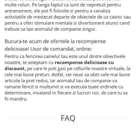
multe roluri. Pe langa faptul ca sunt de nepretuit pentru
antrenament, ele pot fi folosite si pentru a canaliza
activitatile de mestecat departe de obiectele de uz casnic sau
pentru a oferi stimulare mentala si divertisment atunci cand
trebuie sa lasi animalul de companie singur.
Bucura-te acum de ofertele la recompense
delicioase! Usor de comandat, online:
Pentru ca fericirea cainelui tau este unul dintre obiectivele
noastre, te asteptam cu
recompense delicioase cu
discount,
pe care le poti gasi pe rafturile noastre virtuale, la
cele mai bune preturi. Astfel, vei reusi sa obtii cele mai bune
articole la pret redus, iar animalul tau de companie va
ramane fericit si multumit si va executa toate ordinele cu
determinare, invatand in fiecare zi lucruri noi, de care tu sa
fii mandru.
FAQ