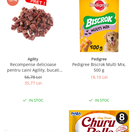
-37%
Agility
Pedigree
Recompense delicioase
Pedigree Biscrok Multi Mix,
pentru caini Agility, bucati
500 g
inimioara iepure, 500g
56,78 Lei
18,10 Lei
35,77 Lei
IN STOC
IN STOC