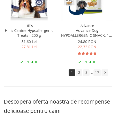
Hill's
Advance
Hill's Canine Hypoallergenic
Advance Dog
Treats - 200 g
HYPOALLERGENIC SNACK, 150
g
31,60 Lei
24,80 RON
27,81 Lei
22,32 RON
IN STOC
IN STOC
1
2
3
17
...
Descopera oferta noastra de recompense
delicioase pentru caini