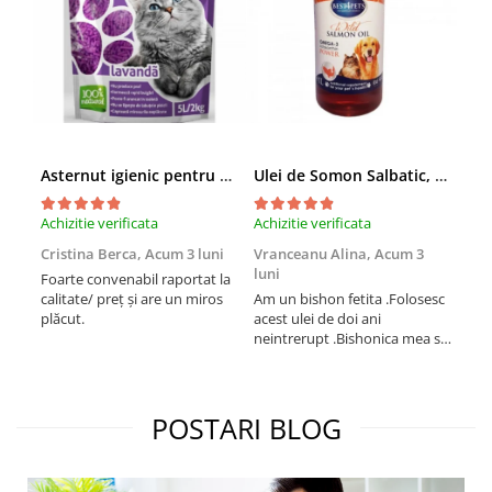
Asternut igienic pentru pisici Tofu Lavanda, Mon Petit 5 l
Ulei de Somon Salbatic, câini și pisici, piele si blană, BEST4PETS, 1l
Achizitie verificata
Achizitie verificata
Achi
Cristina Berca,
Acum 3 luni
Vranceanu Alina,
Acum 3
Iri
luni
Foarte convenabil raportat la
Pro
calitate/ preț și are un miros
Am un bishon fetita .Folosesc
med
plăcut.
acest ulei de doi ani
mer
neintrerupt .Bishonica mea se
Martin care e
simte foarte bine si ii place
Sup
foarte mult .Ii pun zilnic pe
card
bobite il adora .Deja sunt la a
treia comanda recomand cu
POSTARI BLOG
mult drag !