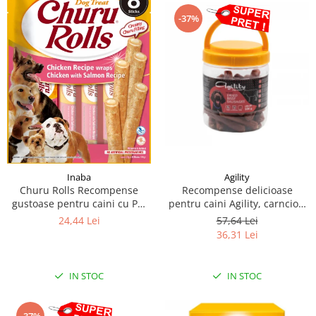
-37%
Inaba
Agility
Churu Rolls Recompense
Recompense delicioase
gustoase pentru caini cu Pui
pentru caini Agility, carnciori
si somon 8 x 12 g
uscati de vita-7cm, 500g
24,44 Lei
57,64 Lei
36,31 Lei
IN STOC
IN STOC