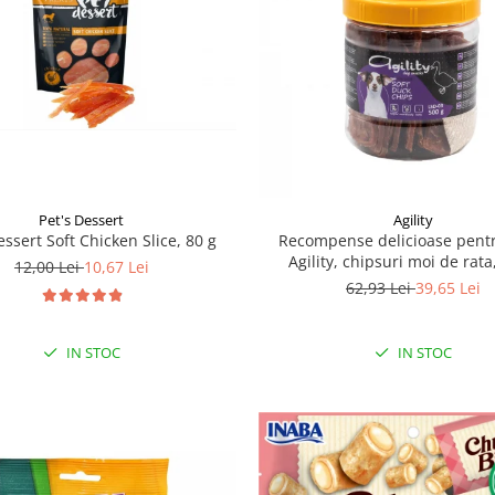
Pet's Dessert
Agility
essert Soft Chicken Slice, 80 g
Recompense delicioase pentr
Agility, chipsuri moi de rata
12,00 Lei
10,67 Lei
62,93 Lei
39,65 Lei
IN STOC
IN STOC