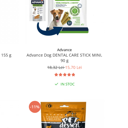
Advance
 155 g
Advance Dog DENTAL CARE STICK MINI,
90 g
18,32 Lei
15,70 Lei
IN STOC
-11%