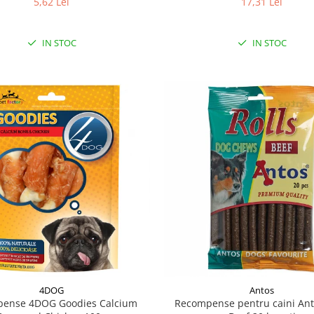
17,31 Lei
5,62 Lei
IN STOC
IN STOC
4DOG
Antos
ense 4DOG Goodies Calcium
Recompense pentru caini Ant