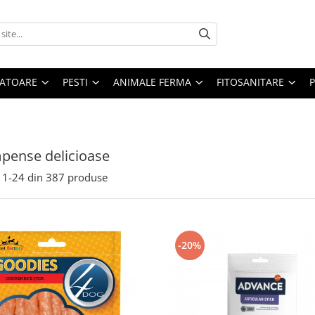
ATOARE
PESTI
ANIMALE FERMA
FITOSANITARE
pense delicioase
1-
24
din
387
produse
-20%