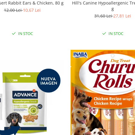
sert Rabbit Ears & Chicken, 80 g
Hill's Canine Hypoallergenic Tr
g
12,00 Lei
10,67 Lei
31,60 Lei
27,81 Lei
IN STOC
IN STOC