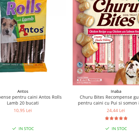
Antos
Inaba
nse pentru caini Antos Rolls
Churu Bites Recompense gu
Lamb 20 bucati
pentru caini cu Pui si somon 
10,95 Lei
24,44 Lei
IN STOC
IN STOC