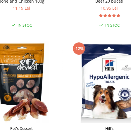
Bone and Chicken 100g
Beef 20 bucati
11,19 Lei
10,95 Lei
IN STOC
IN STOC
-12%
Pet's Dessert
Hill's