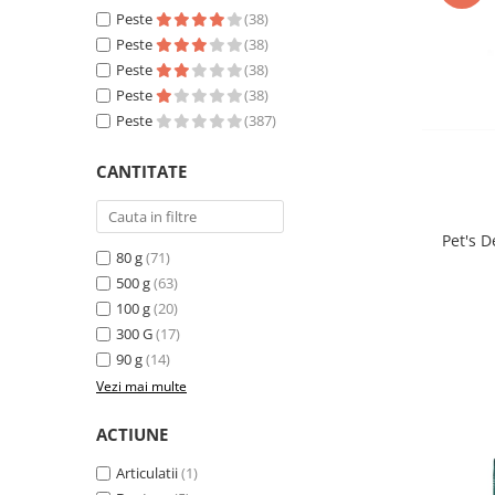
Sampoane si Balsamuri
Peste
(38)
Custi transport - Pisici
Servetele Umede
Peste
(38)
Jucarii Pisici
Covorase absorbante
Peste
(38)
Lese, Hamuri si Zgarzi
Curatare Ochi
Peste
(38)
Paturi, perne si cosuri pentru pisici
Igiena Catel
Peste
(387)
Recompense Delicioase
Igiena Interior
CANTITATE
Perii si descalcitoare caini
Solutii Atractante si repelente
Pet's D
80 g
(71)
500 g
(63)
100 g
(20)
300 G
(17)
90 g
(14)
Vezi mai multe
ACTIUNE
Articulatii
(1)