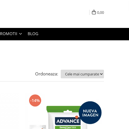
0,00
PROMOTII
BLOG
Ordoneaza:
-14%