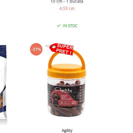
10 cm - 1 bucata
4,55 Lei
IN STOC
-37%
Agility