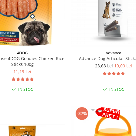
4DOG
Advance
se 4DOG Goodies Chicken Rice
Advance Dog Articular Stick,
Sticks 100g
23,63 Lei
19,00 Lei
11,19 Lei
IN STOC
IN STOC
-37%