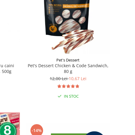
Pet's Dessert
u caini
Pet's Dessert Chicken & Code Sandwich,
, 500g
80 g
12,00 Lei
10,67 Lei
IN STOC
-14%