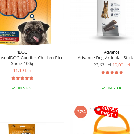
4DOG
Advance
se 4DOG Goodies Chicken Rice
Advance Dog Articular Stick,
Sticks 100g
23,63 Lei
19,00 Lei
11,19 Lei
IN STOC
IN STOC
-37%