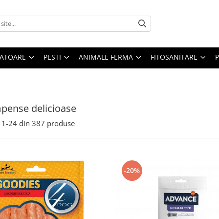
ATOARE
PESTI
ANIMALE FERMA
FITOSANITARE
pense delicioase
1-
24
din
387
produse
-20%