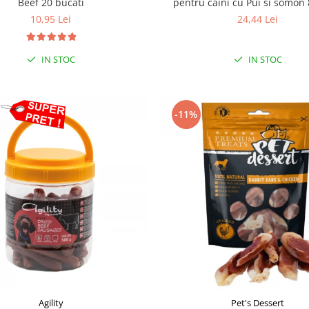
Beef 20 bucati
pentru caini cu Pui si somon 
10,95 Lei
24,44 Lei
IN STOC
IN STOC
-11%
Agility
Pet's Dessert