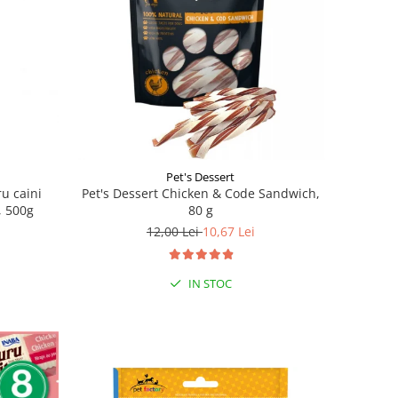
Pet's Dessert
u caini
Pet's Dessert Chicken & Code Sandwich,
, 500g
80 g
12,00 Lei
10,67 Lei
IN STOC