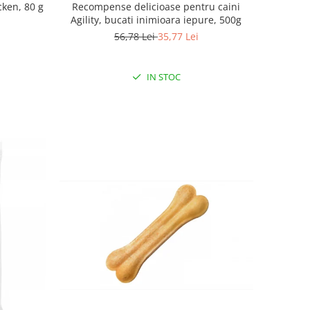
cken, 80 g
Recompense delicioase pentru caini
Agility, bucati inimioara iepure, 500g
56,78 Lei
35,77 Lei
IN STOC