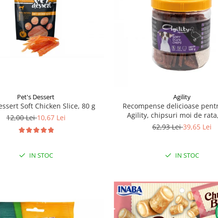
Pet's Dessert
Agility
essert Soft Chicken Slice, 80 g
Recompense delicioase pentr
Agility, chipsuri moi de rata
12,00 Lei
10,67 Lei
62,93 Lei
39,65 Lei
IN STOC
IN STOC