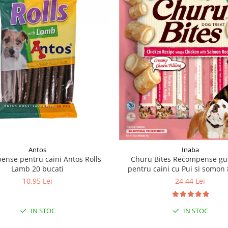
Antos
Inaba
nse pentru caini Antos Rolls
Churu Bites Recompense gu
Lamb 20 bucati
pentru caini cu Pui si somon 
10,95 Lei
24,44 Lei
IN STOC
IN STOC