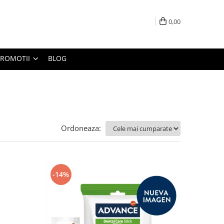
0,00
PROMOTII
BLOG
Ordoneaza:
-14%