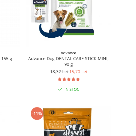
Advance
 155 g
Advance Dog DENTAL CARE STICK MINI,
90 g
18,32 Lei
15,70 Lei
IN STOC
-11%