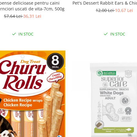
ense delicioase pentru caini
Pet's Dessert Rabbit Ears & Chi
carnciori uscati de vita-7cm, 500g
12,00 Lei
10,67 Lei
57,64 Lei
36,31 Lei
IN STOC
IN STOC