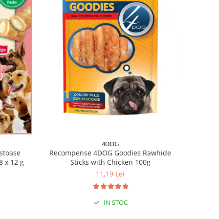
4DOG
Recompense 4DOG Goodies Rawhide
stoase
Sticks with Chicken 100g
8 x 12 g
11,19 Lei
IN STOC