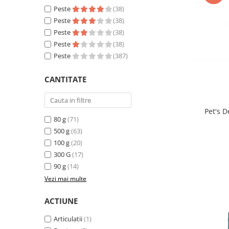
Sampoane si Balsamuri
Peste
(38)
Custi transport - Pisici
Servetele Umede
Peste
(38)
Jucarii Pisici
Covorase absorbante
Peste
(38)
Lese, Hamuri si Zgarzi
Curatare Ochi
Peste
(38)
Paturi, perne si cosuri pentru pisici
Igiena Catel
Peste
(387)
Recompense Delicioase
Igiena Interior
CANTITATE
Perii si descalcitoare caini
Solutii Atractante si repelente
Pet's D
80 g
(71)
500 g
(63)
100 g
(20)
300 G
(17)
90 g
(14)
Vezi mai multe
ACTIUNE
Articulatii
(1)