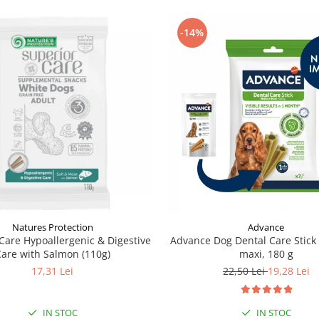
-14%
Natures Protection
Advance
Care Hypoallergenic & Digestive
Advance Dog Dental Care Stic
Care with Salmon (110g)
maxi, 180 g
17,31 Lei
22,50 Lei
19,28 Lei
IN STOC
IN STOC