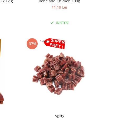
Bone and Chicken 100g
8 x 12 g
11,19 Lei
IN STOC
-37%
Agility