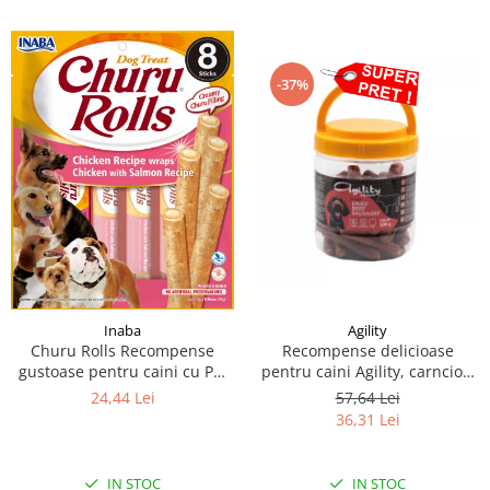
-37%
Inaba
Agility
Churu Rolls Recompense
Recompense delicioase
gustoase pentru caini cu Pui
pentru caini Agility, carnciori
si somon 8 x 12 g
uscati de vita-7cm, 500g
24,44 Lei
57,64 Lei
36,31 Lei
IN STOC
IN STOC