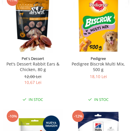
-11%
Pet's Dessert
Pedigree
Pet's Dessert Rabbit Ears &
Pedigree Biscrok Multi Mix,
Chicken, 80 g
500 g
12,00 Lei
18,10 Lei
10,67 Lei
IN STOC
IN STOC
-10%
-12%