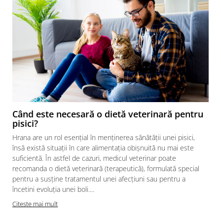
Când este necesară o dietă veterinară pentru
pisici?
Hrana are un rol esențial în menținerea sănătății unei pisici,
însă există situații în care alimentația obișnuită nu mai este
suficientă. În astfel de cazuri, medicul veterinar poate
recomanda o dietă veterinară (terapeutică), formulată special
pentru a susține tratamentul unei afecțiuni sau pentru a
încetini evoluția unei boli....
Citeste mai mult