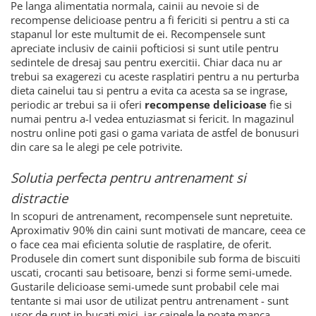
Pe langa alimentatia normala, cainii au nevoie si de
recompense delicioase pentru a fi fericiti si pentru a sti ca
stapanul lor este multumit de ei. Recompensele sunt
apreciate inclusiv de cainii pofticiosi si sunt utile pentru
sedintele de dresaj sau pentru exercitii. Chiar daca nu ar
trebui sa exagerezi cu aceste rasplatiri pentru a nu perturba
dieta cainelui tau si pentru a evita ca acesta sa se ingrase,
periodic ar trebui sa ii oferi
recompense delicioase
fie si
numai pentru a-l vedea entuziasmat si fericit. In magazinul
nostru online poti gasi o gama variata de astfel de bonusuri
din care sa le alegi pe cele potrivite.
Solutia perfecta pentru antrenament si
distractie
In scopuri de antrenament, recompensele sunt nepretuite.
Aproximativ 90% din caini sunt motivati de mancare, ceea ce
o face cea mai eficienta solutie de rasplatire, de oferit.
Produsele din comert sunt disponibile sub forma de biscuiti
uscati, crocanti sau betisoare, benzi si forme semi-umede.
Gustarile delicioase semi-umede sunt probabil cele mai
tentante si mai usor de utilizat pentru antrenament - sunt
usor de rupt in bucati mici, iar cainele le poate manca