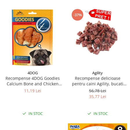
-37%
4DOG
Agility
Recompense 4DOG Goodies
Recompense delicioase
Calcium Bone and Chicken
pentru caini Agility, bucati
100g
inimioara iepure, 500g
11,19 Lei
56,78 Lei
35,77 Lei
IN STOC
IN STOC