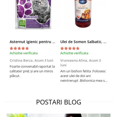
Asternut igienic pentru pisici Tofu Lavanda, Mon Petit 5 l
Ulei de Somon Salbatic, câini și pisici, piele si blană, BEST4PETS, 1l
Achizitie verificata
Achizitie verificata
Achi
Cristina Berca,
Acum 3 luni
Vranceanu Alina,
Acum 3
Iri
luni
Foarte convenabil raportat la
Pro
calitate/ preț și are un miros
Am un bishon fetita .Folosesc
med
plăcut.
acest ulei de doi ani
mer
neintrerupt .Bishonica mea se
Martin care e
simte foarte bine si ii place
Sup
foarte mult .Ii pun zilnic pe
card
bobite il adora .Deja sunt la a
treia comanda recomand cu
POSTARI BLOG
mult drag !