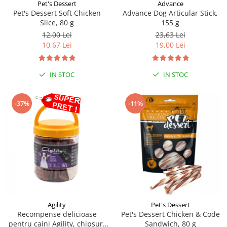
Sampoane si Balsamuri
Pet's Dessert
Advance
Custi transport - Pisici
Pet's Dessert Soft Chicken
Advance Dog Articular Stick,
Servetele Umede
Slice, 80 g
155 g
Jucarii Pisici
Covorase absorbante
12,00 Lei
23,63 Lei
Lese, Hamuri si Zgarzi
Curatare Ochi
10,67 Lei
19,00 Lei
Paturi, perne si cosuri pentru pisici
Igiena Catel
Recompense Delicioase
Igiena Interior
IN STOC
IN STOC
Perii si descalcitoare caini
Solutii Atractante si repelente
-37%
-11%
Agility
Pet's Dessert
Recompense delicioase
Pet's Dessert Chicken & Code
pentru caini Agility, chipsuri
Sandwich, 80 g