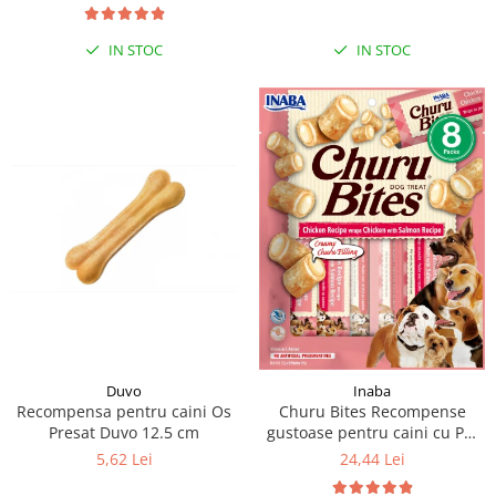
IN STOC
IN STOC
Duvo
Inaba
Recompensa pentru caini Os
Churu Bites Recompense
Presat Duvo 12.5 cm
gustoase pentru caini cu Pui
si somon 8 x 12 g
5,62 Lei
24,44 Lei