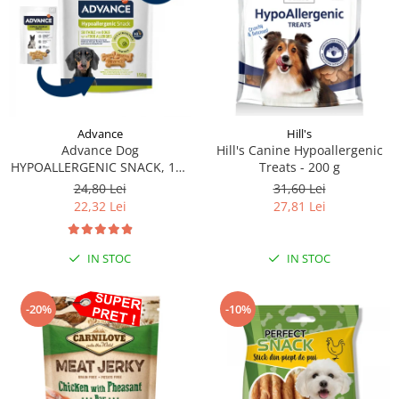
Hill's
Advance
Hill's Canine Hypoallergenic
Advance Dog
Treats - 200 g
HYPOALLERGENIC SNACK, 150
g
31,60 Lei
24,80 Lei
27,81 Lei
22,32 Lei
IN STOC
IN STOC
-20%
-10%