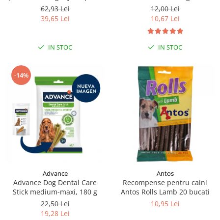
moi de rata, 500g
62,93 Lei
12,00 Lei
39,65 Lei
10,67 Lei
IN STOC
IN STOC
-14%
Antos
Advance
Recompense pentru caini
Advance Dog Dental Care
Antos Rolls Lamb 20 bucati
Stick medium-maxi, 180 g
10,95 Lei
22,50 Lei
19,28 Lei