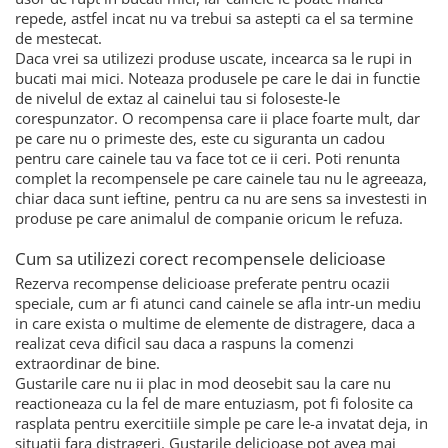
repede, astfel incat nu va trebui sa astepti ca el sa termine
de mestecat.
Daca vrei sa utilizezi produse uscate, incearca sa le rupi in
bucati mai mici. Noteaza produsele pe care le dai in functie
de nivelul de extaz al cainelui tau si foloseste-le
corespunzator. O recompensa care ii place foarte mult, dar
pe care nu o primeste des, este cu siguranta un cadou
pentru care cainele tau va face tot ce ii ceri. Poti renunta
complet la recompensele pe care cainele tau nu le agreeaza,
chiar daca sunt ieftine, pentru ca nu are sens sa investesti in
produse pe care animalul de companie oricum le refuza.
Cum sa utilizezi corect recompensele delicioase
Rezerva recompense delicioase preferate pentru ocazii
speciale, cum ar fi atunci cand cainele se afla intr-un mediu
in care exista o multime de elemente de distragere, daca a
realizat ceva dificil sau daca a raspuns la comenzi
extraordinar de bine.
Gustarile care nu ii plac in mod deosebit sau la care nu
reactioneaza cu la fel de mare entuziasm, pot fi folosite ca
rasplata pentru exercitiile simple pe care le-a invatat deja, in
situatii fara distrageri. Gustarile delicioase pot avea mai