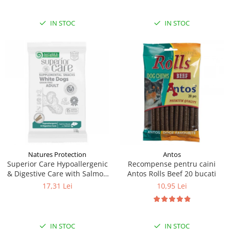
IN STOC
IN STOC
Natures Protection
Antos
Superior Care Hypoallergenic
Recompense pentru caini
& Digestive Care with Salmon
Antos Rolls Beef 20 bucati
(110g)
17,31 Lei
10,95 Lei
IN STOC
IN STOC