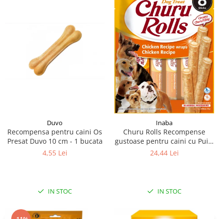
Duvo
Inaba
Recompensa pentru caini Os
Churu Rolls Recompense
Presat Duvo 10 cm - 1 bucata
gustoase pentru caini cu Pui 8
x 12 g
4,55 Lei
24,44 Lei
IN STOC
IN STOC