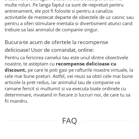
multe roluri. Pe langa faptul ca sunt de nepretuit pentru
antrenament, ele pot fi folosite si pentru a canaliza
activitatile de mestecat departe de obiectele de uz casnic sau
pentru a oferi stimulare mentala si divertisment atunci cand
trebuie sa lasi animalul de companie singur.
Bucura-te acum de ofertele la recompense
delicioase! Usor de comandat, online:
Pentru ca fericirea cainelui tau este unul dintre obiectivele
noastre, te asteptam cu
recompense delicioase cu
discount,
pe care le poti gasi pe rafturile noastre virtuale, la
cele mai bune preturi. Astfel, vei reusi sa obtii cele mai bune
articole la pret redus, iar animalul tau de companie va
ramane fericit si multumit si va executa toate ordinele cu
determinare, invatand in fiecare zi lucruri noi, de care tu sa
fii mandru.
FAQ