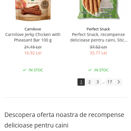
Carnilove
Perfect Snack
Carnilove Jerky Chicken with
Perfect Snack, recompense
Pheasant Bar 100 g
delicioase pentru caini, Stick
din piept de pui– 300 g
21,15 Lei
37,52 Lei
16,92 Lei
33,77 Lei
IN STOC
IN STOC
1
2
3
17
...
Descopera oferta noastra de recompense
delicioase pentru caini