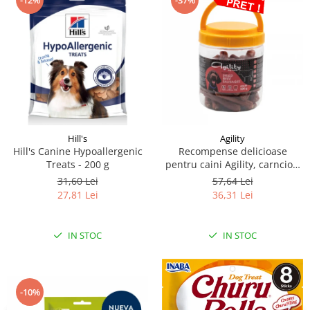
-12%
-37%
Hill's
Agility
Hill's Canine Hypoallergenic
Recompense delicioase
Treats - 200 g
pentru caini Agility, carnciori
uscati de vita-7cm, 500g
31,60 Lei
57,64 Lei
27,81 Lei
36,31 Lei
IN STOC
IN STOC
-10%