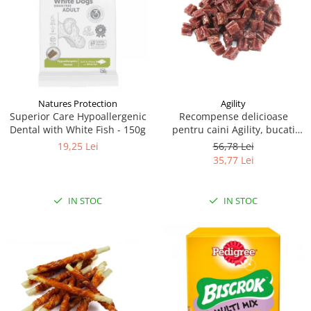
Natures Protection
Agility
Superior Care Hypoallergenic
Recompense delicioase
Dental with White Fish - 150g
pentru caini Agility, bucati
inimioara iepure, 500g
19,25 Lei
56,78 Lei
35,77 Lei
IN STOC
IN STOC