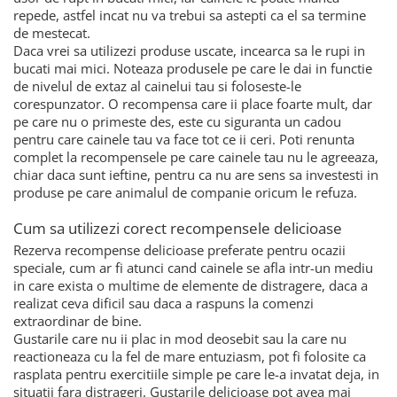
repede, astfel incat nu va trebui sa astepti ca el sa termine
de mestecat.
Daca vrei sa utilizezi produse uscate, incearca sa le rupi in
bucati mai mici. Noteaza produsele pe care le dai in functie
de nivelul de extaz al cainelui tau si foloseste-le
corespunzator. O recompensa care ii place foarte mult, dar
pe care nu o primeste des, este cu siguranta un cadou
pentru care cainele tau va face tot ce ii ceri. Poti renunta
complet la recompensele pe care cainele tau nu le agreeaza,
chiar daca sunt ieftine, pentru ca nu are sens sa investesti in
produse pe care animalul de companie oricum le refuza.
Cum sa utilizezi corect recompensele delicioase
Rezerva recompense delicioase preferate pentru ocazii
speciale, cum ar fi atunci cand cainele se afla intr-un mediu
in care exista o multime de elemente de distragere, daca a
realizat ceva dificil sau daca a raspuns la comenzi
extraordinar de bine.
Gustarile care nu ii plac in mod deosebit sau la care nu
reactioneaza cu la fel de mare entuziasm, pot fi folosite ca
rasplata pentru exercitiile simple pe care le-a invatat deja, in
situatii fara distrageri. Gustarile delicioase pot avea mai