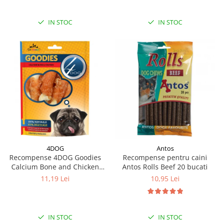
IN STOC
IN STOC
4DOG
Antos
Recompense 4DOG Goodies
Recompense pentru caini
Calcium Bone and Chicken
Antos Rolls Beef 20 bucati
100g
11,19 Lei
10,95 Lei
IN STOC
IN STOC