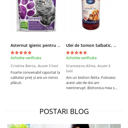
Asternut igienic pentru pisici Tofu Lavanda, Mon Petit 5 l
Ulei de Somon Salbatic, câini și pisici, piele si blană, BEST4PETS, 1l
Achizitie verificata
Achizitie verificata
Achi
Cristina Berca,
Acum 3 luni
Vranceanu Alina,
Acum 3
Iri
luni
Foarte convenabil raportat la
Pro
calitate/ preț și are un miros
Am un bishon fetita .Folosesc
med
plăcut.
acest ulei de doi ani
mer
neintrerupt .Bishonica mea se
Martin care e
simte foarte bine si ii place
Sup
foarte mult .Ii pun zilnic pe
card
bobite il adora .Deja sunt la a
treia comanda recomand cu
POSTARI BLOG
mult drag !