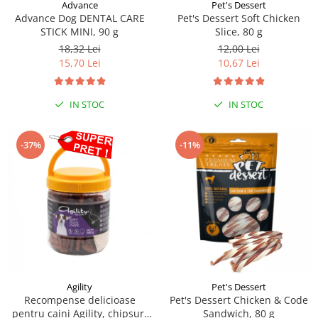
Sampoane si Balsamuri
Advance
Pet's Dessert
Custi transport - Pisici
Advance Dog DENTAL CARE
Pet's Dessert Soft Chicken
Servetele Umede
STICK MINI, 90 g
Slice, 80 g
Jucarii Pisici
Covorase absorbante
18,32 Lei
12,00 Lei
Lese, Hamuri si Zgarzi
Curatare Ochi
15,70 Lei
10,67 Lei
Paturi, perne si cosuri pentru pisici
Igiena Catel
Recompense Delicioase
Igiena Interior
IN STOC
IN STOC
Perii si descalcitoare caini
Solutii Atractante si repelente
-37%
-11%
Agility
Pet's Dessert
Recompense delicioase
Pet's Dessert Chicken & Code
pentru caini Agility, chipsuri
Sandwich, 80 g