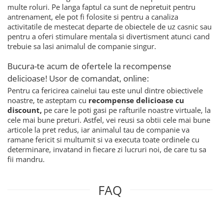
multe roluri. Pe langa faptul ca sunt de nepretuit pentru
antrenament, ele pot fi folosite si pentru a canaliza
activitatile de mestecat departe de obiectele de uz casnic sau
pentru a oferi stimulare mentala si divertisment atunci cand
trebuie sa lasi animalul de companie singur.
Bucura-te acum de ofertele la recompense
delicioase! Usor de comandat, online:
Pentru ca fericirea cainelui tau este unul dintre obiectivele
noastre, te asteptam cu
recompense delicioase cu
discount,
pe care le poti gasi pe rafturile noastre virtuale, la
cele mai bune preturi. Astfel, vei reusi sa obtii cele mai bune
articole la pret redus, iar animalul tau de companie va
ramane fericit si multumit si va executa toate ordinele cu
determinare, invatand in fiecare zi lucruri noi, de care tu sa
fii mandru.
FAQ