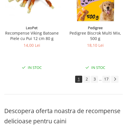
LeoPet
Pedigree
Recompense Viking Batoane
Pedigree Biscrok Multi Mix,
Piele cu Pui 12 cm 80 g
500 g
14,00 Lei
18,10 Lei
IN STOC
IN STOC
1
2
3
17
...
Descopera oferta noastra de recompense
delicioase pentru caini