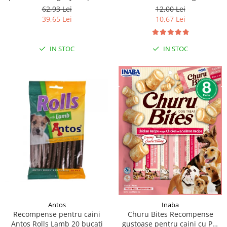
moi de rata, 500g
62,93 Lei
12,00 Lei
39,65 Lei
10,67 Lei
IN STOC
IN STOC
Antos
Inaba
Recompense pentru caini
Churu Bites Recompense
Antos Rolls Lamb 20 bucati
gustoase pentru caini cu Pui