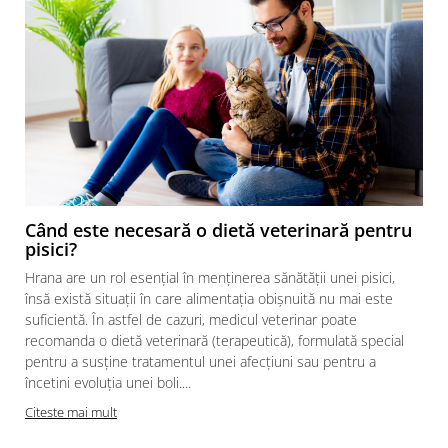
Când este necesară o dietă veterinară pentru
pisici?
Hrana are un rol esențial în menținerea sănătății unei pisici,
însă există situații în care alimentația obișnuită nu mai este
suficientă. În astfel de cazuri, medicul veterinar poate
recomanda o dietă veterinară (terapeutică), formulată special
pentru a susține tratamentul unei afecțiuni sau pentru a
încetini evoluția unei boli....
Citeste mai mult