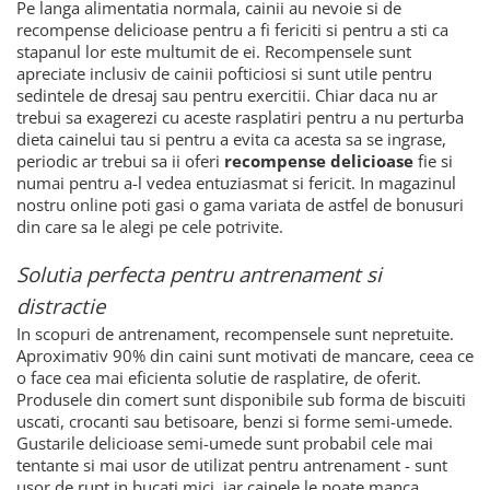
Pe langa alimentatia normala, cainii au nevoie si de
recompense delicioase pentru a fi fericiti si pentru a sti ca
stapanul lor este multumit de ei. Recompensele sunt
apreciate inclusiv de cainii pofticiosi si sunt utile pentru
sedintele de dresaj sau pentru exercitii. Chiar daca nu ar
trebui sa exagerezi cu aceste rasplatiri pentru a nu perturba
dieta cainelui tau si pentru a evita ca acesta sa se ingrase,
periodic ar trebui sa ii oferi
recompense delicioase
fie si
numai pentru a-l vedea entuziasmat si fericit. In magazinul
nostru online poti gasi o gama variata de astfel de bonusuri
din care sa le alegi pe cele potrivite.
Solutia perfecta pentru antrenament si
distractie
In scopuri de antrenament, recompensele sunt nepretuite.
Aproximativ 90% din caini sunt motivati de mancare, ceea ce
o face cea mai eficienta solutie de rasplatire, de oferit.
Produsele din comert sunt disponibile sub forma de biscuiti
uscati, crocanti sau betisoare, benzi si forme semi-umede.
Gustarile delicioase semi-umede sunt probabil cele mai
tentante si mai usor de utilizat pentru antrenament - sunt
usor de rupt in bucati mici, iar cainele le poate manca