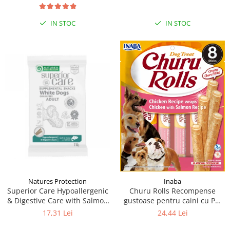
IN STOC
IN STOC
Natures Protection
Inaba
Superior Care Hypoallergenic
Churu Rolls Recompense
& Digestive Care with Salmon
gustoase pentru caini cu Pui
(110g)
si somon 8 x 12 g
17,31 Lei
24,44 Lei