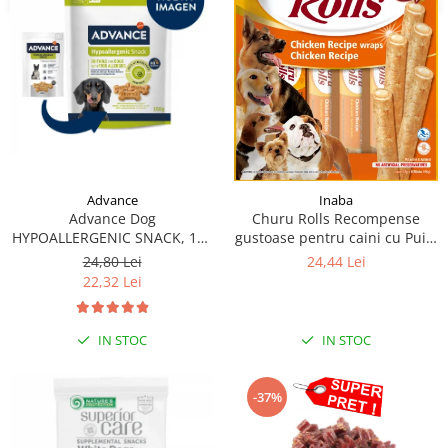
Advance
Inaba
Advance Dog
Churu Rolls Recompense
HYPOALLERGENIC SNACK, 150
gustoase pentru caini cu Pui 8
g
x 12 g
24,80 Lei
24,44 Lei
22,32 Lei
IN STOC
IN STOC
-37%