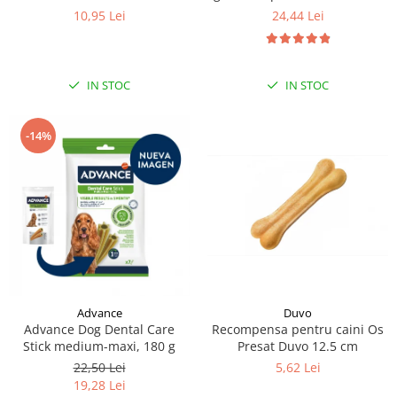
si somon 8 x 12 g
10,95 Lei
24,44 Lei
IN STOC
IN STOC
-14%
Duvo
Advance
Recompensa pentru caini Os
Advance Dog Dental Care
Presat Duvo 12.5 cm
Stick medium-maxi, 180 g
5,62 Lei
22,50 Lei
19,28 Lei