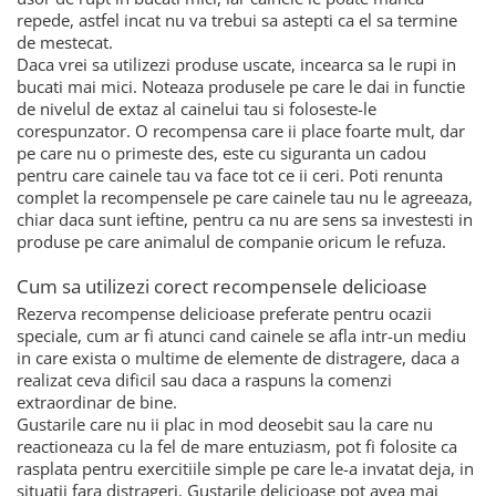
repede, astfel incat nu va trebui sa astepti ca el sa termine
de mestecat.
Daca vrei sa utilizezi produse uscate, incearca sa le rupi in
bucati mai mici. Noteaza produsele pe care le dai in functie
de nivelul de extaz al cainelui tau si foloseste-le
corespunzator. O recompensa care ii place foarte mult, dar
pe care nu o primeste des, este cu siguranta un cadou
pentru care cainele tau va face tot ce ii ceri. Poti renunta
complet la recompensele pe care cainele tau nu le agreeaza,
chiar daca sunt ieftine, pentru ca nu are sens sa investesti in
produse pe care animalul de companie oricum le refuza.
Cum sa utilizezi corect recompensele delicioase
Rezerva recompense delicioase preferate pentru ocazii
speciale, cum ar fi atunci cand cainele se afla intr-un mediu
in care exista o multime de elemente de distragere, daca a
realizat ceva dificil sau daca a raspuns la comenzi
extraordinar de bine.
Gustarile care nu ii plac in mod deosebit sau la care nu
reactioneaza cu la fel de mare entuziasm, pot fi folosite ca
rasplata pentru exercitiile simple pe care le-a invatat deja, in
situatii fara distrageri. Gustarile delicioase pot avea mai