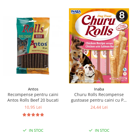
Antos
Inaba
Recompense pentru caini
Churu Rolls Recompense
Antos Rolls Beef 20 bucati
gustoase pentru caini cu Pui
si somon 8 x 12 g
10,95 Lei
24,44 Lei
IN STOC
IN STOC