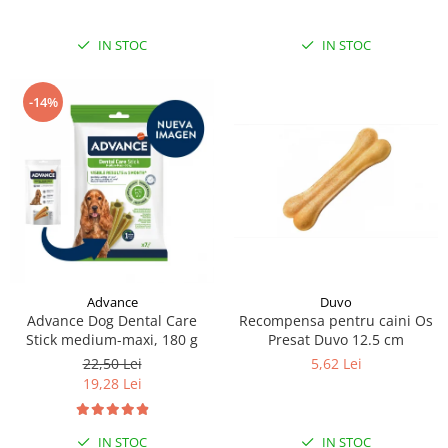
IN STOC
IN STOC
-14%
Duvo
Advance
Recompensa pentru caini Os
Advance Dog Dental Care
Presat Duvo 12.5 cm
Stick medium-maxi, 180 g
5,62 Lei
22,50 Lei
19,28 Lei
IN STOC
IN STOC