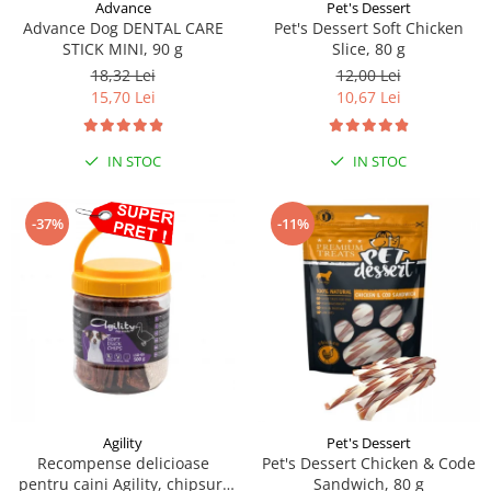
Sampoane si Balsamuri
Advance
Pet's Dessert
Custi transport - Pisici
Advance Dog DENTAL CARE
Pet's Dessert Soft Chicken
Servetele Umede
STICK MINI, 90 g
Slice, 80 g
Jucarii Pisici
Covorase absorbante
18,32 Lei
12,00 Lei
Lese, Hamuri si Zgarzi
Curatare Ochi
15,70 Lei
10,67 Lei
Paturi, perne si cosuri pentru pisici
Igiena Catel
Recompense Delicioase
Igiena Interior
IN STOC
IN STOC
Perii si descalcitoare caini
Solutii Atractante si repelente
-37%
-11%
Agility
Pet's Dessert
Recompense delicioase
Pet's Dessert Chicken & Code
pentru caini Agility, chipsuri
Sandwich, 80 g