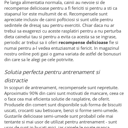
Pe langa alimentatia normala, cainii au nevoie si de
recompense delicioase pentru a fi fericiti si pentru a sti ca
stapanul lor este multumit de ei. Recompensele sunt
apreciate inclusiv de cainii pofticiosi si sunt utile pentru
sedintele de dresaj sau pentru exercitii. Chiar daca nu ar
trebui sa exagerezi cu aceste rasplatiri pentru a nu perturba
dieta cainelui tau si pentru a evita ca acesta sa se ingrase,
periodic ar trebui sa ii oferi
recompense delicioase
fie si
numai pentru a-l vedea entuziasmat si fericit. In magazinul
nostru online poti gasi o gama variata de astfel de bonusuri
din care sa le alegi pe cele potrivite.
Solutia perfecta pentru antrenament si
distractie
In scopuri de antrenament, recompensele sunt nepretuite.
Aproximativ 90% din caini sunt motivati de mancare, ceea ce
o face cea mai eficienta solutie de rasplatire, de oferit.
Produsele din comert sunt disponibile sub forma de biscuiti
uscati, crocanti sau betisoare, benzi si forme semi-umede.
Gustarile delicioase semi-umede sunt probabil cele mai
tentante si mai usor de utilizat pentru antrenament - sunt
usor de rupt in bucati mici, iar cainele le poate manca