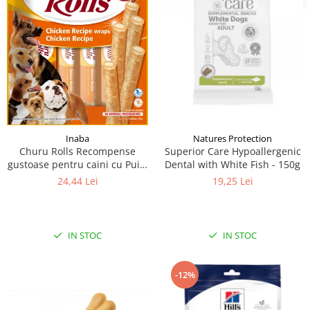
Inaba
Natures Protection
Churu Rolls Recompense
Superior Care Hypoallergenic
gustoase pentru caini cu Pui 8
Dental with White Fish - 150g
x 12 g
24,44 Lei
19,25 Lei
IN STOC
IN STOC
-12%