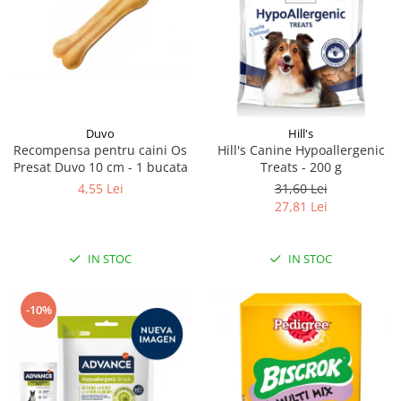
Duvo
Hill's
Recompensa pentru caini Os
Hill's Canine Hypoallergenic
Presat Duvo 10 cm - 1 bucata
Treats - 200 g
4,55 Lei
31,60 Lei
27,81 Lei
IN STOC
IN STOC
-10%