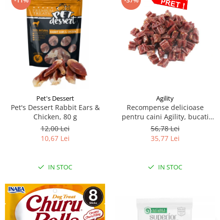
-11%
-37%
Pet's Dessert
Agility
Pet's Dessert Rabbit Ears &
Recompense delicioase
Chicken, 80 g
pentru caini Agility, bucati
inimioara iepure, 500g
12,00 Lei
56,78 Lei
10,67 Lei
35,77 Lei
IN STOC
IN STOC