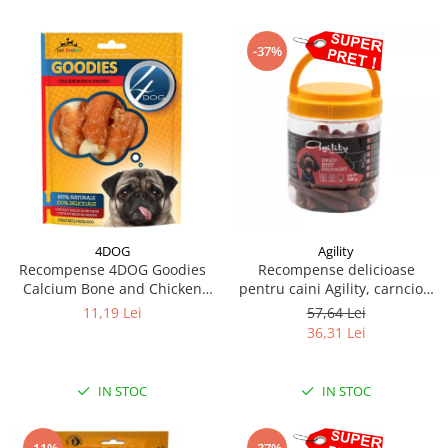
-37%
4DOG
Agility
Recompense 4DOG Goodies
Recompense delicioase
Calcium Bone and Chicken
pentru caini Agility, carnciori
100g
uscati de vita-7cm, 500g
11,19 Lei
57,64 Lei
36,31 Lei
IN STOC
IN STOC