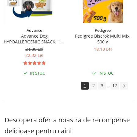
Pedigree
Advance
Pedigree Biscrok Multi Mix,
Advance Dog
500 g
HYPOALLERGENIC SNACK, 150
g
18,10 Lei
24,80 Lei
22,32 Lei
IN STOC
IN STOC
1
2
3
17
...
Descopera oferta noastra de recompense
delicioase pentru caini