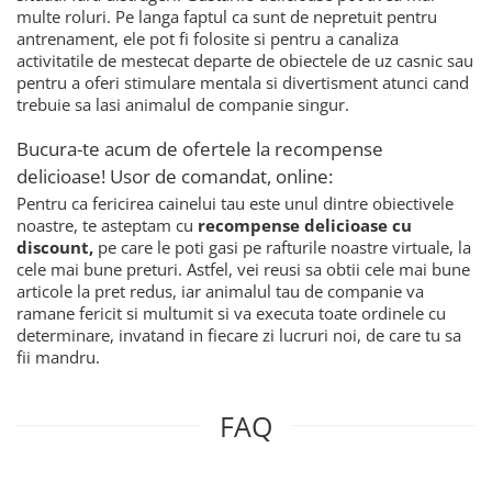
multe roluri. Pe langa faptul ca sunt de nepretuit pentru
antrenament, ele pot fi folosite si pentru a canaliza
activitatile de mestecat departe de obiectele de uz casnic sau
pentru a oferi stimulare mentala si divertisment atunci cand
trebuie sa lasi animalul de companie singur.
Bucura-te acum de ofertele la recompense
delicioase! Usor de comandat, online:
Pentru ca fericirea cainelui tau este unul dintre obiectivele
noastre, te asteptam cu
recompense delicioase cu
discount,
pe care le poti gasi pe rafturile noastre virtuale, la
cele mai bune preturi. Astfel, vei reusi sa obtii cele mai bune
articole la pret redus, iar animalul tau de companie va
ramane fericit si multumit si va executa toate ordinele cu
determinare, invatand in fiecare zi lucruri noi, de care tu sa
fii mandru.
FAQ