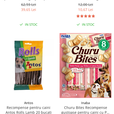
moi de rata, 500g
62,93 Lei
12,00 Lei
39,65 Lei
10,67 Lei
IN STOC
IN STOC
Antos
Inaba
Recompense pentru caini
Churu Bites Recompense
Antos Rolls Lamb 20 bucati
gustoase pentru caini cu Pui