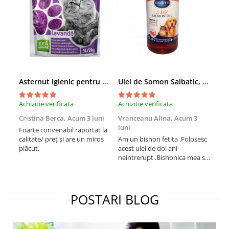
Asternut igienic pentru pisici Tofu Lavanda, Mon Petit 5 l
Ulei de Somon Salbatic, câini și pisici, piele si blană, BEST4PETS, 1l
Achizitie verificata
Achizitie verificata
Achi
Cristina Berca,
Acum 3 luni
Vranceanu Alina,
Acum 3
Iri
luni
Foarte convenabil raportat la
Pro
calitate/ preț și are un miros
Am un bishon fetita .Folosesc
med
plăcut.
acest ulei de doi ani
mer
neintrerupt .Bishonica mea se
Martin care e
simte foarte bine si ii place
Sup
foarte mult .Ii pun zilnic pe
card
bobite il adora .Deja sunt la a
treia comanda recomand cu
POSTARI BLOG
mult drag !