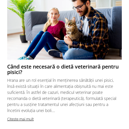
Când este necesară o dietă veterinară pentru
pisici?
Hrana are un rol esențial în menținerea sănătății unei pisici,
însă există situații în care alimentația obișnuită nu mai este
suficientă. În astfel de cazuri, medicul veterinar poate
recomanda o dietă veterinară (terapeutică), formulată special
pentru a susține tratamentul unei afecțiuni sau pentru a
încetini evoluția unei boli....
Citeste mai mult