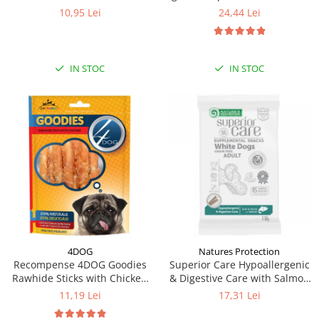
si somon 8 x 12 g
10,95 Lei
24,44 Lei
IN STOC
IN STOC
4DOG
Natures Protection
Recompense 4DOG Goodies
Superior Care Hypoallergenic
Rawhide Sticks with Chicken
& Digestive Care with Salmon
100g
(110g)
11,19 Lei
17,31 Lei