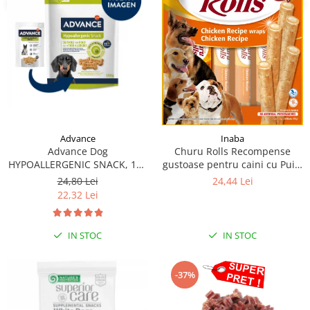
Advance
Inaba
Advance Dog
Churu Rolls Recompense
HYPOALLERGENIC SNACK, 150
gustoase pentru caini cu Pui 8
g
x 12 g
24,80 Lei
24,44 Lei
22,32 Lei
IN STOC
IN STOC
-37%