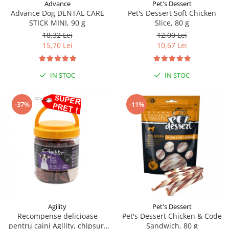
Sampoane si Balsamuri
Advance
Pet's Dessert
Custi transport - Pisici
Advance Dog DENTAL CARE
Pet's Dessert Soft Chicken
Servetele Umede
STICK MINI, 90 g
Slice, 80 g
Jucarii Pisici
Covorase absorbante
18,32 Lei
12,00 Lei
Lese, Hamuri si Zgarzi
Curatare Ochi
15,70 Lei
10,67 Lei
Paturi, perne si cosuri pentru pisici
Igiena Catel
Recompense Delicioase
Igiena Interior
IN STOC
IN STOC
Perii si descalcitoare caini
Solutii Atractante si repelente
-37%
-11%
Agility
Pet's Dessert
Recompense delicioase
Pet's Dessert Chicken & Code
pentru caini Agility, chipsuri
Sandwich, 80 g