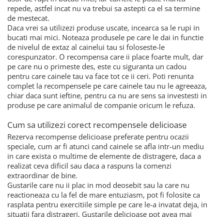
repede, astfel incat nu va trebui sa astepti ca el sa termine
de mestecat.
Daca vrei sa utilizezi produse uscate, incearca sa le rupi in
bucati mai mici. Noteaza produsele pe care le dai in functie
de nivelul de extaz al cainelui tau si foloseste-le
corespunzator. O recompensa care ii place foarte mult, dar
pe care nu o primeste des, este cu siguranta un cadou
pentru care cainele tau va face tot ce ii ceri. Poti renunta
complet la recompensele pe care cainele tau nu le agreeaza,
chiar daca sunt ieftine, pentru ca nu are sens sa investesti in
produse pe care animalul de companie oricum le refuza.
Cum sa utilizezi corect recompensele delicioase
Rezerva recompense delicioase preferate pentru ocazii
speciale, cum ar fi atunci cand cainele se afla intr-un mediu
in care exista o multime de elemente de distragere, daca a
realizat ceva dificil sau daca a raspuns la comenzi
extraordinar de bine.
Gustarile care nu ii plac in mod deosebit sau la care nu
reactioneaza cu la fel de mare entuziasm, pot fi folosite ca
rasplata pentru exercitiile simple pe care le-a invatat deja, in
situatii fara distrageri. Gustarile delicioase pot avea mai