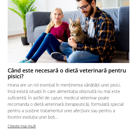
Când este necesară o dietă veterinară pentru
pisici?
Hrana are un rol esențial în menținerea sănătății unei pisici,
însă există situații în care alimentația obișnuită nu mai este
suficientă. În astfel de cazuri, medicul veterinar poate
recomanda o dietă veterinară (terapeutică), formulată special
pentru a susține tratamentul unei afecțiuni sau pentru a
încetini evoluția unei boli....
Citeste mai mult