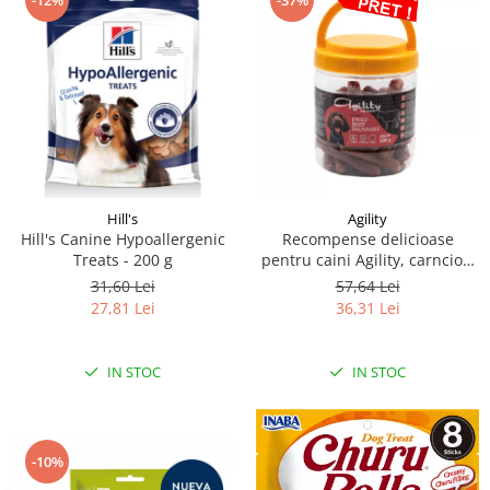
-12%
-37%
Hill's
Agility
Hill's Canine Hypoallergenic
Recompense delicioase
Treats - 200 g
pentru caini Agility, carnciori
uscati de vita-7cm, 500g
31,60 Lei
57,64 Lei
27,81 Lei
36,31 Lei
IN STOC
IN STOC
-10%