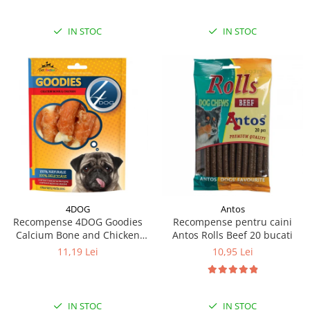
IN STOC
IN STOC
4DOG
Antos
Recompense 4DOG Goodies
Recompense pentru caini
Calcium Bone and Chicken
Antos Rolls Beef 20 bucati
100g
11,19 Lei
10,95 Lei
IN STOC
IN STOC