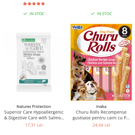
IN STOC
IN STOC
Natures Protection
Inaba
Superior Care Hypoallergenic
Churu Rolls Recompense
& Digestive Care with Salmon
gustoase pentru caini cu Pui
(110g)
si somon 8 x 12 g
17,31 Lei
24,44 Lei