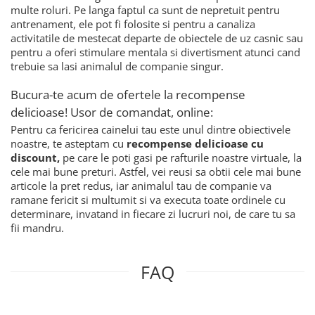
multe roluri. Pe langa faptul ca sunt de nepretuit pentru
antrenament, ele pot fi folosite si pentru a canaliza
activitatile de mestecat departe de obiectele de uz casnic sau
pentru a oferi stimulare mentala si divertisment atunci cand
trebuie sa lasi animalul de companie singur.
Bucura-te acum de ofertele la recompense
delicioase! Usor de comandat, online:
Pentru ca fericirea cainelui tau este unul dintre obiectivele
noastre, te asteptam cu
recompense delicioase cu
discount,
pe care le poti gasi pe rafturile noastre virtuale, la
cele mai bune preturi. Astfel, vei reusi sa obtii cele mai bune
articole la pret redus, iar animalul tau de companie va
ramane fericit si multumit si va executa toate ordinele cu
determinare, invatand in fiecare zi lucruri noi, de care tu sa
fii mandru.
FAQ