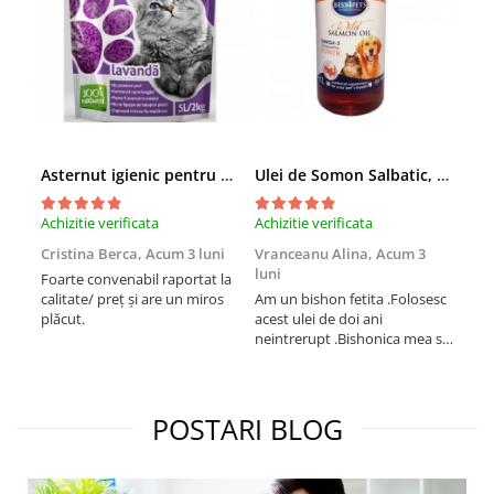
Asternut igienic pentru pisici Tofu Lavanda, Mon Petit 5 l
Ulei de Somon Salbatic, câini și pisici, piele si blană, BEST4PETS, 1l
Achizitie verificata
Achizitie verificata
Achi
Cristina Berca,
Acum 3 luni
Vranceanu Alina,
Acum 3
Iri
luni
Foarte convenabil raportat la
Pro
calitate/ preț și are un miros
Am un bishon fetita .Folosesc
med
plăcut.
acest ulei de doi ani
mer
neintrerupt .Bishonica mea se
Martin care e
simte foarte bine si ii place
Sup
foarte mult .Ii pun zilnic pe
card
bobite il adora .Deja sunt la a
treia comanda recomand cu
POSTARI BLOG
mult drag !