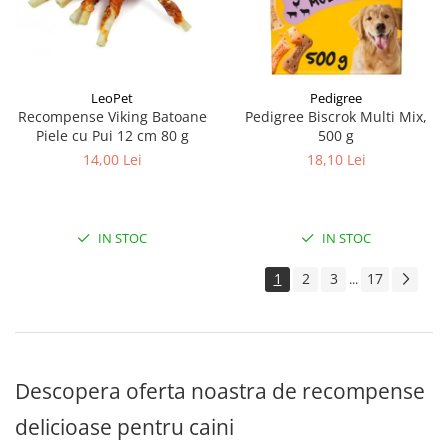
LeoPet
Pedigree
Recompense Viking Batoane
Pedigree Biscrok Multi Mix,
Piele cu Pui 12 cm 80 g
500 g
14,00 Lei
18,10 Lei
IN STOC
IN STOC
1
2
3
17
...
Descopera oferta noastra de recompense
delicioase pentru caini