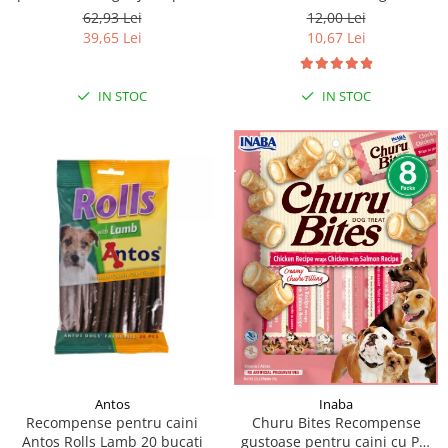
moi de rata, 500g
62,93 Lei
12,00 Lei
39,65 Lei
10,67 Lei
IN STOC
IN STOC
Antos
Inaba
Recompense pentru caini
Churu Bites Recompense
Antos Rolls Lamb 20 bucati
gustoase pentru caini cu Pui