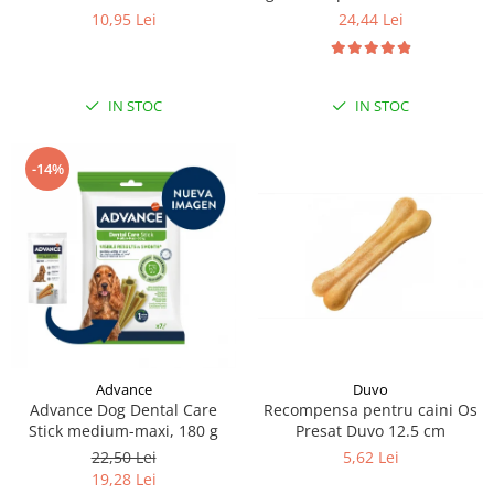
si somon 8 x 12 g
10,95 Lei
24,44 Lei
IN STOC
IN STOC
-14%
Duvo
Advance
Recompensa pentru caini Os
Advance Dog Dental Care
Presat Duvo 12.5 cm
Stick medium-maxi, 180 g
5,62 Lei
22,50 Lei
19,28 Lei