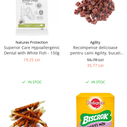
Natures Protection
Agility
Superior Care Hypoallergenic
Recompense delicioase
Dental with White Fish - 150g
pentru caini Agility, bucati
inimioara iepure, 500g
19,25 Lei
56,78 Lei
35,77 Lei
IN STOC
IN STOC