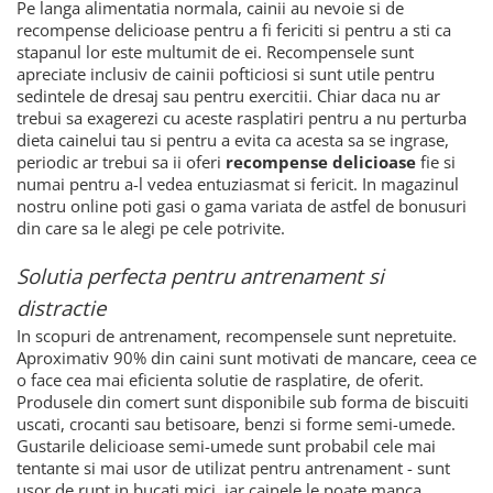
Pe langa alimentatia normala, cainii au nevoie si de
recompense delicioase pentru a fi fericiti si pentru a sti ca
stapanul lor este multumit de ei. Recompensele sunt
apreciate inclusiv de cainii pofticiosi si sunt utile pentru
sedintele de dresaj sau pentru exercitii. Chiar daca nu ar
trebui sa exagerezi cu aceste rasplatiri pentru a nu perturba
dieta cainelui tau si pentru a evita ca acesta sa se ingrase,
periodic ar trebui sa ii oferi
recompense delicioase
fie si
numai pentru a-l vedea entuziasmat si fericit. In magazinul
nostru online poti gasi o gama variata de astfel de bonusuri
din care sa le alegi pe cele potrivite.
Solutia perfecta pentru antrenament si
distractie
In scopuri de antrenament, recompensele sunt nepretuite.
Aproximativ 90% din caini sunt motivati de mancare, ceea ce
o face cea mai eficienta solutie de rasplatire, de oferit.
Produsele din comert sunt disponibile sub forma de biscuiti
uscati, crocanti sau betisoare, benzi si forme semi-umede.
Gustarile delicioase semi-umede sunt probabil cele mai
tentante si mai usor de utilizat pentru antrenament - sunt
usor de rupt in bucati mici, iar cainele le poate manca