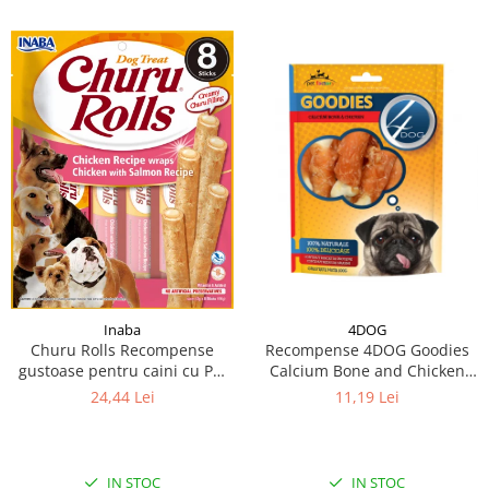
Inaba
4DOG
Churu Rolls Recompense
Recompense 4DOG Goodies
gustoase pentru caini cu Pui
Calcium Bone and Chicken
si somon 8 x 12 g
100g
24,44 Lei
11,19 Lei
IN STOC
IN STOC