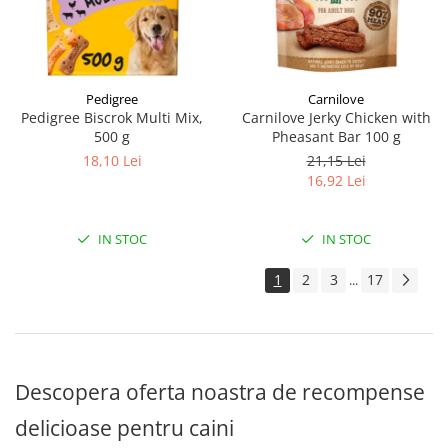
Pedigree
Carnilove
Pedigree Biscrok Multi Mix,
Carnilove Jerky Chicken with
500 g
Pheasant Bar 100 g
18,10 Lei
21,15 Lei
16,92 Lei
IN STOC
IN STOC
1
2
3
17
...
Descopera oferta noastra de recompense
delicioase pentru caini