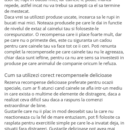
repede, astfel incat nu va trebui sa astepti ca el sa termine
de mestecat.
Daca vrei sa utilizezi produse uscate, incearca sa le rupi in
bucati mai mici. Noteaza produsele pe care le dai in functie
de nivelul de extaz al cainelui tau si foloseste-le
corespunzator. O recompensa care ii place foarte mult, dar
pe care nu o primeste des, este cu siguranta un cadou
pentru care cainele tau va face tot ce ii ceri. Poti renunta
complet la recompensele pe care cainele tau nu le agreeaza,
chiar daca sunt ieftine, pentru ca nu are sens sa investesti in
produse pe care animalul de companie oricum le refuza.
Cum sa utilizezi corect recompensele delicioase
Rezerva recompense delicioase preferate pentru ocazii
speciale, cum ar fi atunci cand cainele se afla intr-un mediu
in care exista o multime de elemente de distragere, daca a
realizat ceva dificil sau daca a raspuns la comenzi
extraordinar de bine.
Gustarile care nu ii plac in mod deosebit sau la care nu
reactioneaza cu la fel de mare entuziasm, pot fi folosite ca
rasplata pentru exercitiile simple pe care le-a invatat deja, in
situatii fara distrageri. Gustarile delicioase pot avea mai