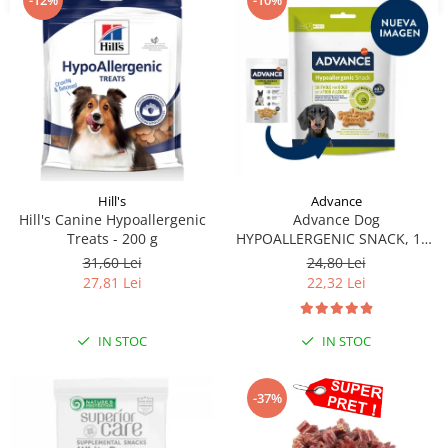
-10%
-12%
Hill's
Advance
Hill's Canine Hypoallergenic
Advance Dog
Treats - 200 g
HYPOALLERGENIC SNACK, 150
g
31,60 Lei
24,80 Lei
27,81 Lei
22,32 Lei
IN STOC
IN STOC
-37%