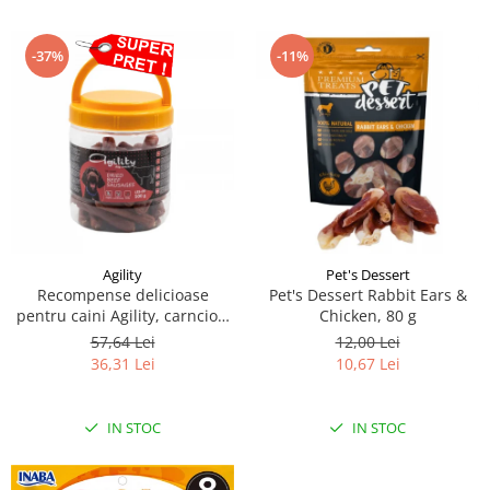
-37%
-11%
Agility
Pet's Dessert
Recompense delicioase
Pet's Dessert Rabbit Ears &
pentru caini Agility, carnciori
Chicken, 80 g
uscati de vita-7cm, 500g
57,64 Lei
12,00 Lei
36,31 Lei
10,67 Lei
IN STOC
IN STOC