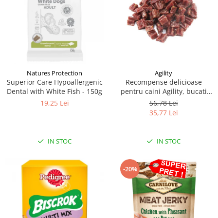
Natures Protection
Agility
Superior Care Hypoallergenic
Recompense delicioase
Dental with White Fish - 150g
pentru caini Agility, bucati
inimioara iepure, 500g
19,25 Lei
56,78 Lei
35,77 Lei
IN STOC
IN STOC
-20%