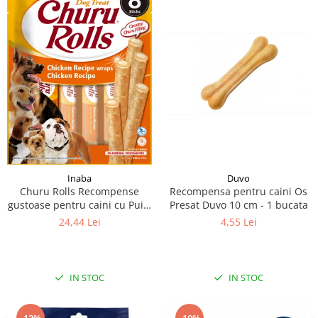
Inaba
Duvo
Churu Rolls Recompense
Recompensa pentru caini Os
gustoase pentru caini cu Pui 8
Presat Duvo 10 cm - 1 bucata
x 12 g
24,44 Lei
4,55 Lei
IN STOC
IN STOC