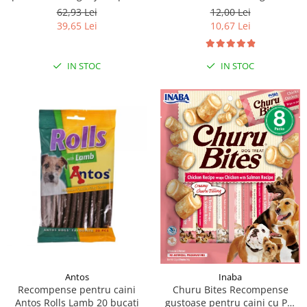
moi de rata, 500g
62,93 Lei
12,00 Lei
39,65 Lei
10,67 Lei
IN STOC
IN STOC
Antos
Inaba
Recompense pentru caini
Churu Bites Recompense
Antos Rolls Lamb 20 bucati
gustoase pentru caini cu Pui