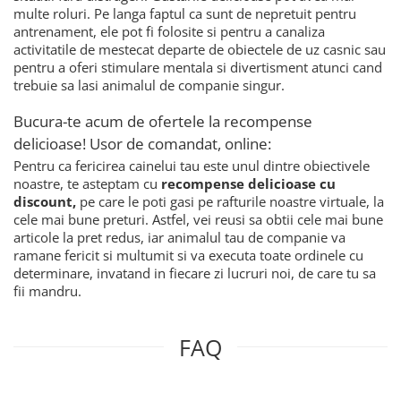
multe roluri. Pe langa faptul ca sunt de nepretuit pentru
antrenament, ele pot fi folosite si pentru a canaliza
activitatile de mestecat departe de obiectele de uz casnic sau
pentru a oferi stimulare mentala si divertisment atunci cand
trebuie sa lasi animalul de companie singur.
Bucura-te acum de ofertele la recompense
delicioase! Usor de comandat, online:
Pentru ca fericirea cainelui tau este unul dintre obiectivele
noastre, te asteptam cu
recompense delicioase cu
discount,
pe care le poti gasi pe rafturile noastre virtuale, la
cele mai bune preturi. Astfel, vei reusi sa obtii cele mai bune
articole la pret redus, iar animalul tau de companie va
ramane fericit si multumit si va executa toate ordinele cu
determinare, invatand in fiecare zi lucruri noi, de care tu sa
fii mandru.
FAQ