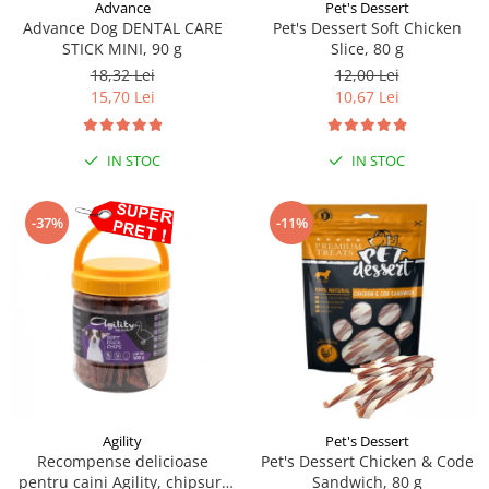
Sampoane si Balsamuri
Advance
Pet's Dessert
Custi transport - Pisici
Advance Dog DENTAL CARE
Pet's Dessert Soft Chicken
Servetele Umede
STICK MINI, 90 g
Slice, 80 g
Jucarii Pisici
Covorase absorbante
18,32 Lei
12,00 Lei
Lese, Hamuri si Zgarzi
Curatare Ochi
15,70 Lei
10,67 Lei
Paturi, perne si cosuri pentru pisici
Igiena Catel
Recompense Delicioase
Igiena Interior
IN STOC
IN STOC
Perii si descalcitoare caini
Solutii Atractante si repelente
-37%
-11%
Agility
Pet's Dessert
Recompense delicioase
Pet's Dessert Chicken & Code
pentru caini Agility, chipsuri
Sandwich, 80 g