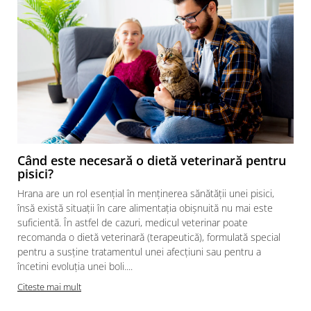
Când este necesară o dietă veterinară pentru
pisici?
Hrana are un rol esențial în menținerea sănătății unei pisici,
însă există situații în care alimentația obișnuită nu mai este
suficientă. În astfel de cazuri, medicul veterinar poate
recomanda o dietă veterinară (terapeutică), formulată special
pentru a susține tratamentul unei afecțiuni sau pentru a
încetini evoluția unei boli....
Citeste mai mult