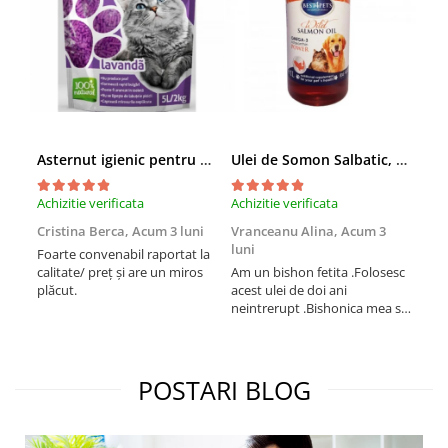
Asternut igienic pentru pisici Tofu Lavanda, Mon Petit 5 l
Ulei de Somon Salbatic, câini și pisici, piele si blană, BEST4PETS, 1l
Achizitie verificata
Achizitie verificata
Achi
Cristina Berca,
Acum 3 luni
Vranceanu Alina,
Acum 3
Iri
luni
Foarte convenabil raportat la
Pro
calitate/ preț și are un miros
Am un bishon fetita .Folosesc
med
plăcut.
acest ulei de doi ani
mer
neintrerupt .Bishonica mea se
Martin care e
simte foarte bine si ii place
Sup
foarte mult .Ii pun zilnic pe
card
bobite il adora .Deja sunt la a
treia comanda recomand cu
POSTARI BLOG
mult drag !