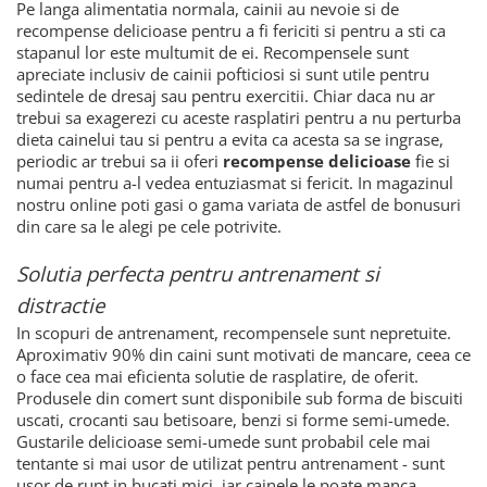
Pe langa alimentatia normala, cainii au nevoie si de
recompense delicioase pentru a fi fericiti si pentru a sti ca
stapanul lor este multumit de ei. Recompensele sunt
apreciate inclusiv de cainii pofticiosi si sunt utile pentru
sedintele de dresaj sau pentru exercitii. Chiar daca nu ar
trebui sa exagerezi cu aceste rasplatiri pentru a nu perturba
dieta cainelui tau si pentru a evita ca acesta sa se ingrase,
periodic ar trebui sa ii oferi
recompense delicioase
fie si
numai pentru a-l vedea entuziasmat si fericit. In magazinul
nostru online poti gasi o gama variata de astfel de bonusuri
din care sa le alegi pe cele potrivite.
Solutia perfecta pentru antrenament si
distractie
In scopuri de antrenament, recompensele sunt nepretuite.
Aproximativ 90% din caini sunt motivati de mancare, ceea ce
o face cea mai eficienta solutie de rasplatire, de oferit.
Produsele din comert sunt disponibile sub forma de biscuiti
uscati, crocanti sau betisoare, benzi si forme semi-umede.
Gustarile delicioase semi-umede sunt probabil cele mai
tentante si mai usor de utilizat pentru antrenament - sunt
usor de rupt in bucati mici, iar cainele le poate manca