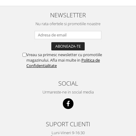
sunt la a treia comanda
recomand cu mult drag !
NEWSLETTER
Nu rata ofertele si promotiile noastre
Vreau sa primesc newsletter cu promotiile
magazinului. Afla mai multe in
Politica de
Confidentialitate
SOCIAL
Urmareste-ne in social media
SUPORT CLIENTI
Luni-Vineri 9-16:30