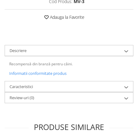
Cod Produs:
MV-3
Sampoane si Balsamuri
Custi transport - Pisici
Servetele Umede
Jucarii Pisici
Adauga la Favorite
Covorase absorbante
Lese, Hamuri si Zgarzi
Curatare Ochi
Paturi, perne si cosuri pentru pisici
Igiena Catel
Recompense Delicioase
Igiena Interior
Perii si descalcitoare caini
Descriere
Solutii Atractante si repelente
Recompensă din branză pentru câini.
Informatii conformitate produs
Caracteristici
Review-uri
(0)
PRODUSE SIMILARE