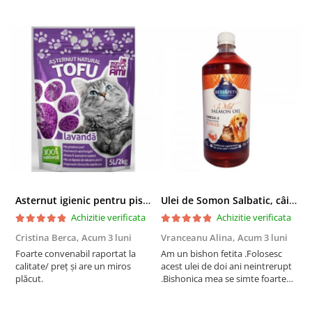
Asternut igienic pentru pisici Tofu Lavanda, Mon Petit 5 l
Ulei de Somon Salbatic, câini și pisici, piele si blană, BEST4PETS, 1l
Achizitie verificata
Achizitie verificata
Cristina Berca,
Acum 3 luni
Vranceanu Alina,
Acum 3 luni
I
Foarte convenabil raportat la
Am un bishon fetita .Folosesc
P
calitate/ preț și are un miros
acest ulei de doi ani neintrerupt
v
plăcut.
.Bishonica mea se simte foarte
An
bine si ii place foarte mult .Ii pun
c
zilnic pe bobite il adora .Deja
c