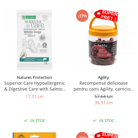
-37%
Natures Protection
Agility
Superior Care Hypoallergenic
Recompense delicioase
& Digestive Care with Salmon
pentru caini Agility, carnciori
(110g)
uscati de vita-7cm, 500g
17,31 Lei
57,64 Lei
36,31 Lei
IN STOC
IN STOC