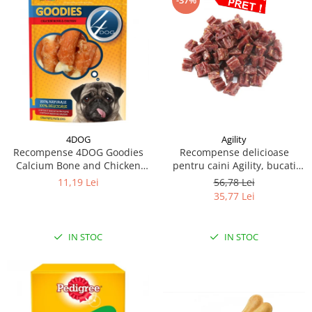
-37%
4DOG
Agility
Recompense 4DOG Goodies
Recompense delicioase
Calcium Bone and Chicken
pentru caini Agility, bucati
100g
inimioara iepure, 500g
11,19 Lei
56,78 Lei
35,77 Lei
IN STOC
IN STOC