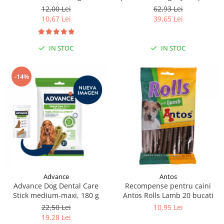
moi de rata, 500g
12,00 Lei
62,93 Lei
10,67 Lei
39,65 Lei
IN STOC
IN STOC
-14%
Antos
Advance
Recompense pentru caini
Advance Dog Dental Care
Antos Rolls Lamb 20 bucati
Stick medium-maxi, 180 g
10,95 Lei
22,50 Lei
19,28 Lei