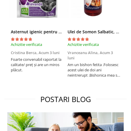
Asternut igienic pentru pisici Tofu Lavanda, Mon Petit 5 l
Ulei de Somon Salbatic, câini și pisici, piele si blană, BEST4PETS, 1l
Achizitie verificata
Achizitie verificata
Achi
Cristina Berca,
Acum 3 luni
Vranceanu Alina,
Acum 3
Iri
luni
Foarte convenabil raportat la
Pro
calitate/ preț și are un miros
Am un bishon fetita .Folosesc
med
plăcut.
acest ulei de doi ani
mer
neintrerupt .Bishonica mea se
Martin care e
simte foarte bine si ii place
Sup
foarte mult .Ii pun zilnic pe
card
bobite il adora .Deja sunt la a
treia comanda recomand cu
POSTARI BLOG
mult drag !