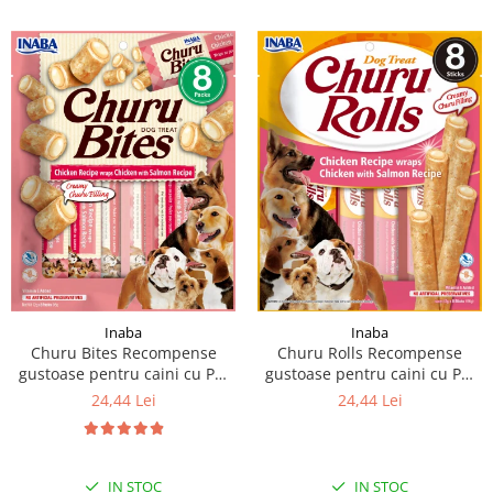
Inaba
Inaba
Churu Bites Recompense
Churu Rolls Recompense
gustoase pentru caini cu Pui
gustoase pentru caini cu Pui
si somon 8 x 12 g
si somon 8 x 12 g
24,44 Lei
24,44 Lei
IN STOC
IN STOC