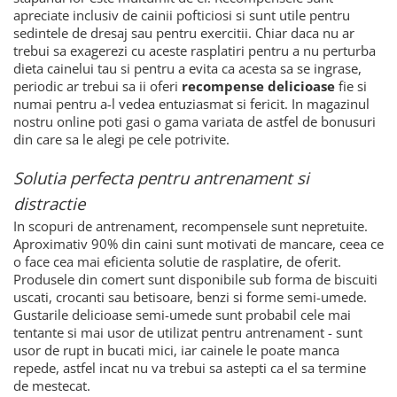
apreciate inclusiv de cainii pofticiosi si sunt utile pentru
sedintele de dresaj sau pentru exercitii. Chiar daca nu ar
trebui sa exagerezi cu aceste rasplatiri pentru a nu perturba
dieta cainelui tau si pentru a evita ca acesta sa se ingrase,
periodic ar trebui sa ii oferi
recompense delicioase
fie si
numai pentru a-l vedea entuziasmat si fericit. In magazinul
nostru online poti gasi o gama variata de astfel de bonusuri
din care sa le alegi pe cele potrivite.
Solutia perfecta pentru antrenament si
distractie
In scopuri de antrenament, recompensele sunt nepretuite.
Aproximativ 90% din caini sunt motivati de mancare, ceea ce
o face cea mai eficienta solutie de rasplatire, de oferit.
Produsele din comert sunt disponibile sub forma de biscuiti
uscati, crocanti sau betisoare, benzi si forme semi-umede.
Gustarile delicioase semi-umede sunt probabil cele mai
tentante si mai usor de utilizat pentru antrenament - sunt
usor de rupt in bucati mici, iar cainele le poate manca
repede, astfel incat nu va trebui sa astepti ca el sa termine
de mestecat.