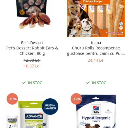
Pet's Dessert
Inaba
Pet's Dessert Rabbit Ears &
Churu Rolls Recompense
Chicken, 80 g
gustoase pentru caini cu Pui 8
x 12 g
12,00 Lei
24,44 Lei
10,67 Lei
IN STOC
IN STOC
-10%
-12%