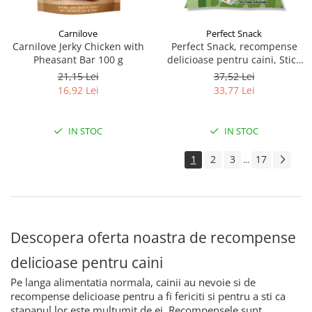
Carnilove
Perfect Snack
Carnilove Jerky Chicken with
Perfect Snack, recompense
Pheasant Bar 100 g
delicioase pentru caini, Stick
din piept de pui– 300 g
21,15 Lei
37,52 Lei
16,92 Lei
33,77 Lei
IN STOC
IN STOC
1
2
3
17
...
Descopera oferta noastra de recompense
delicioase pentru caini
Pe langa alimentatia normala, cainii au nevoie si de
recompense delicioase pentru a fi fericiti si pentru a sti ca
stapanul lor este multumit de ei. Recompensele sunt