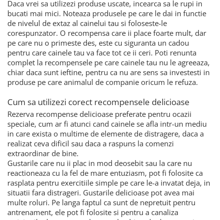
Daca vrei sa utilizezi produse uscate, incearca sa le rupi in
bucati mai mici. Noteaza produsele pe care le dai in functie
de nivelul de extaz al cainelui tau si foloseste-le
corespunzator. O recompensa care ii place foarte mult, dar
pe care nu o primeste des, este cu siguranta un cadou
pentru care cainele tau va face tot ce ii ceri. Poti renunta
complet la recompensele pe care cainele tau nu le agreeaza,
chiar daca sunt ieftine, pentru ca nu are sens sa investesti in
produse pe care animalul de companie oricum le refuza.
Cum sa utilizezi corect recompensele delicioase
Rezerva recompense delicioase preferate pentru ocazii
speciale, cum ar fi atunci cand cainele se afla intr-un mediu
in care exista o multime de elemente de distragere, daca a
realizat ceva dificil sau daca a raspuns la comenzi
extraordinar de bine.
Gustarile care nu ii plac in mod deosebit sau la care nu
reactioneaza cu la fel de mare entuziasm, pot fi folosite ca
rasplata pentru exercitiile simple pe care le-a invatat deja, in
situatii fara distrageri. Gustarile delicioase pot avea mai
multe roluri. Pe langa faptul ca sunt de nepretuit pentru
antrenament, ele pot fi folosite si pentru a canaliza