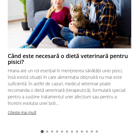
Când este necesară o dietă veterinară pentru
pisici?
Hrana are un rol esențial în menținerea sănătății unei pisici,
însă există situații în care alimentația obișnuită nu mai este
suficientă. În astfel de cazuri, medicul veterinar poate
recomanda o dietă veterinară (terapeutică), formulată special
pentru a susține tratamentul unei afecțiuni sau pentru a
încetini evoluția unei boli....
Citeste mai mult