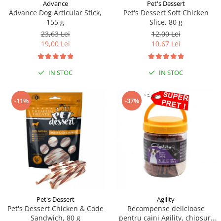
Sampoane si Balsamuri
Advance
Pet's Dessert
Custi transport - Pisici
Advance Dog Articular Stick,
Pet's Dessert Soft Chicken
Servetele Umede
155 g
Slice, 80 g
Jucarii Pisici
Covorase absorbante
23,63 Lei
12,00 Lei
Lese, Hamuri si Zgarzi
Curatare Ochi
19,00 Lei
10,67 Lei
Paturi, perne si cosuri pentru pisici
Igiena Catel
Recompense Delicioase
Igiena Interior
IN STOC
IN STOC
Perii si descalcitoare caini
Solutii Atractante si repelente
-11%
-37%
Pet's Dessert
Agility
Pet's Dessert Chicken & Code
Recompense delicioase
Sandwich, 80 g
pentru caini Agility, chipsuri