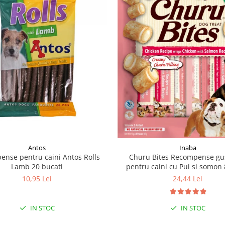
Antos
Inaba
nse pentru caini Antos Rolls
Churu Bites Recompense gu
Lamb 20 bucati
pentru caini cu Pui si somon 
10,95 Lei
24,44 Lei
IN STOC
IN STOC