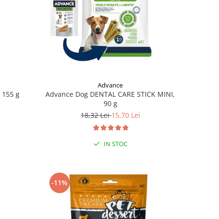
Advance
 155 g
Advance Dog DENTAL CARE STICK MINI,
90 g
18,32 Lei
15,70 Lei
IN STOC
-11%