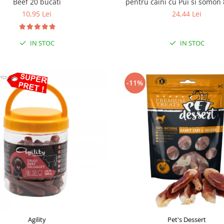
Beef 20 bucati
pentru caini cu Pui si somon 
10,95 Lei
24,44 Lei
IN STOC
IN STOC
-11%
Agility
Pet's Dessert