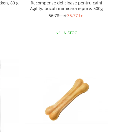
cken, 80 g
Recompense delicioase pentru caini
Agility, bucati inimioara iepure, 500g
56,78 Lei
35,77 Lei
IN STOC