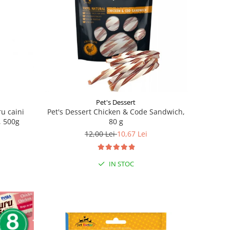
Pet's Dessert
u caini
Pet's Dessert Chicken & Code Sandwich,
, 500g
80 g
12,00 Lei
10,67 Lei
IN STOC