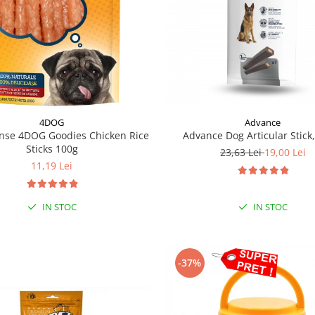
4DOG
Advance
se 4DOG Goodies Chicken Rice
Advance Dog Articular Stick,
Sticks 100g
23,63 Lei
19,00 Lei
11,19 Lei
IN STOC
IN STOC
-37%