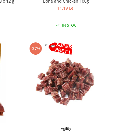
Bone and Chicken 100g
8 x 12 g
11,19 Lei
IN STOC
-37%
Agility