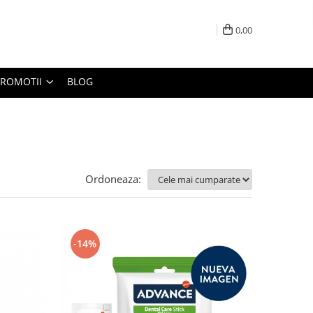
0,00
PROMOTII
BLOG
Ordoneaza:
-14%