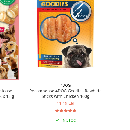
4DOG
Recompense 4DOG Goodies Rawhide
stoase
Sticks with Chicken 100g
8 x 12 g
11,19 Lei
IN STOC