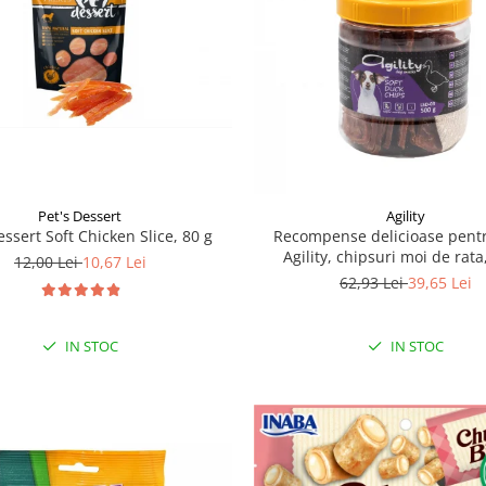
Pet's Dessert
Agility
essert Soft Chicken Slice, 80 g
Recompense delicioase pentr
Agility, chipsuri moi de rata
12,00 Lei
10,67 Lei
62,93 Lei
39,65 Lei
IN STOC
IN STOC