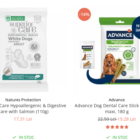
-14%
Natures Protection
Advance
Care Hypoallergenic & Digestive
Advance Dog Dental Care Stic
Care with Salmon (110g)
maxi, 180 g
17,31 Lei
22,50 Lei
19,28 Lei
IN STOC
IN STOC