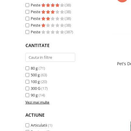
Sampoane si Balsamuri
Peste
(38)
Custi transport - Pisici
Servetele Umede
Peste
(38)
Jucarii Pisici
Covorase absorbante
Peste
(38)
Lese, Hamuri si Zgarzi
Curatare Ochi
Peste
(38)
Paturi, perne si cosuri pentru pisici
Igiena Catel
Peste
(387)
Recompense Delicioase
Igiena Interior
CANTITATE
Perii si descalcitoare caini
Solutii Atractante si repelente
Pet's D
80 g
(71)
500 g
(63)
100 g
(20)
300 G
(17)
90 g
(14)
Vezi mai multe
ACTIUNE
Articulatii
(1)