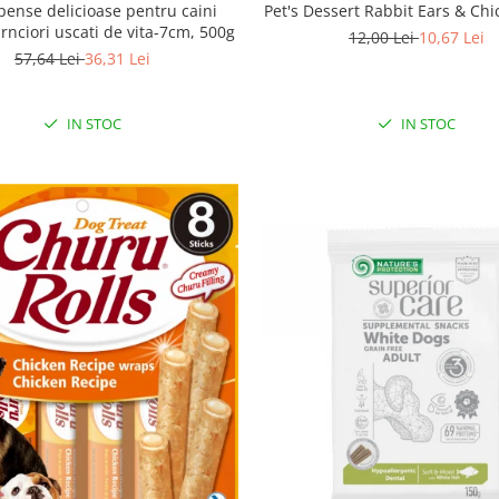
ense delicioase pentru caini
Pet's Dessert Rabbit Ears & Chi
carnciori uscati de vita-7cm, 500g
12,00 Lei
10,67 Lei
57,64 Lei
36,31 Lei
IN STOC
IN STOC