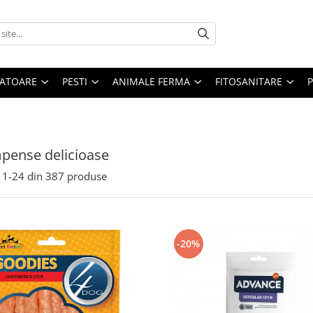
ATOARE
PESTI
ANIMALE FERMA
FITOSANITARE
pense delicioase
1-
24
din
387
produse
-20%