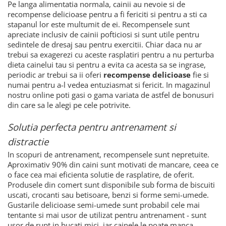
Pe langa alimentatia normala, cainii au nevoie si de
recompense delicioase pentru a fi fericiti si pentru a sti ca
stapanul lor este multumit de ei. Recompensele sunt
apreciate inclusiv de cainii pofticiosi si sunt utile pentru
sedintele de dresaj sau pentru exercitii. Chiar daca nu ar
trebui sa exagerezi cu aceste rasplatiri pentru a nu perturba
dieta cainelui tau si pentru a evita ca acesta sa se ingrase,
periodic ar trebui sa ii oferi
recompense delicioase
fie si
numai pentru a-l vedea entuziasmat si fericit. In magazinul
nostru online poti gasi o gama variata de astfel de bonusuri
din care sa le alegi pe cele potrivite.
Solutia perfecta pentru antrenament si
distractie
In scopuri de antrenament, recompensele sunt nepretuite.
Aproximativ 90% din caini sunt motivati de mancare, ceea ce
o face cea mai eficienta solutie de rasplatire, de oferit.
Produsele din comert sunt disponibile sub forma de biscuiti
uscati, crocanti sau betisoare, benzi si forme semi-umede.
Gustarile delicioase semi-umede sunt probabil cele mai
tentante si mai usor de utilizat pentru antrenament - sunt
usor de rupt in bucati mici, iar cainele le poate manca