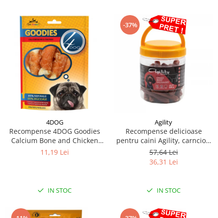
-37%
4DOG
Agility
Recompense 4DOG Goodies
Recompense delicioase
Calcium Bone and Chicken
pentru caini Agility, carnciori
100g
uscati de vita-7cm, 500g
11,19 Lei
57,64 Lei
36,31 Lei
IN STOC
IN STOC