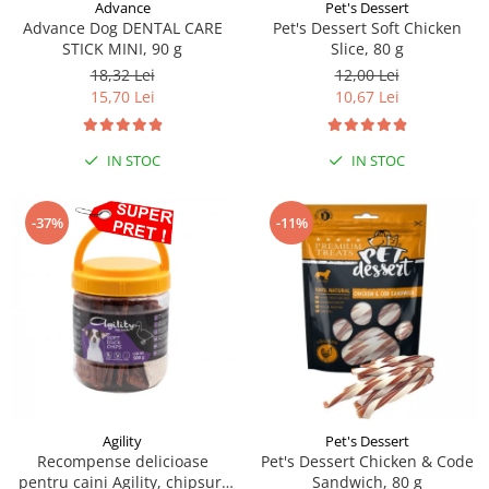
Sampoane si Balsamuri
Advance
Pet's Dessert
Custi transport - Pisici
Advance Dog DENTAL CARE
Pet's Dessert Soft Chicken
Servetele Umede
STICK MINI, 90 g
Slice, 80 g
Jucarii Pisici
Covorase absorbante
18,32 Lei
12,00 Lei
Lese, Hamuri si Zgarzi
Curatare Ochi
15,70 Lei
10,67 Lei
Paturi, perne si cosuri pentru pisici
Igiena Catel
Recompense Delicioase
Igiena Interior
IN STOC
IN STOC
Perii si descalcitoare caini
Solutii Atractante si repelente
-37%
-11%
Agility
Pet's Dessert
Recompense delicioase
Pet's Dessert Chicken & Code
pentru caini Agility, chipsuri
Sandwich, 80 g