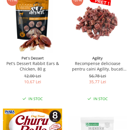
-11%
-37%
Pet's Dessert
Agility
Pet's Dessert Rabbit Ears &
Recompense delicioase
Chicken, 80 g
pentru caini Agility, bucati
inimioara iepure, 500g
12,00 Lei
56,78 Lei
10,67 Lei
35,77 Lei
IN STOC
IN STOC