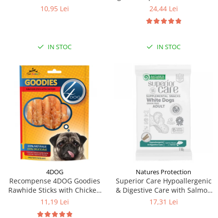
si somon 8 x 12 g
10,95 Lei
24,44 Lei
IN STOC
IN STOC
4DOG
Natures Protection
Recompense 4DOG Goodies
Superior Care Hypoallergenic
Rawhide Sticks with Chicken
& Digestive Care with Salmon
100g
(110g)
11,19 Lei
17,31 Lei