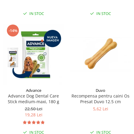
IN STOC
IN STOC
-14%
Duvo
Advance
Recompensa pentru caini Os
Advance Dog Dental Care
Presat Duvo 12.5 cm
Stick medium-maxi, 180 g
5,62 Lei
22,50 Lei
19,28 Lei
IN STOC
IN STOC