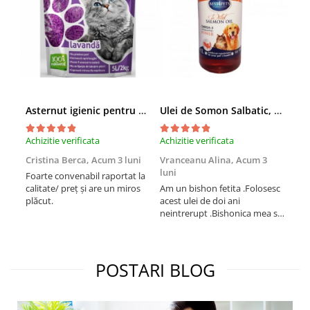
Asternut igienic pentru pisici Tofu Lavanda, Mon Petit 5 l
Ulei de Somon Salbatic, câini și pisici, piele si blană, BEST4PETS, 1l
Achizitie verificata
Achizitie verificata
Achi
Cristina Berca,
Acum 3 luni
Vranceanu Alina,
Acum 3
Iri
luni
Foarte convenabil raportat la
Pro
calitate/ preț și are un miros
Am un bishon fetita .Folosesc
med
plăcut.
acest ulei de doi ani
mer
neintrerupt .Bishonica mea se
Martin care e
simte foarte bine si ii place
Sup
foarte mult .Ii pun zilnic pe
card
bobite il adora .Deja sunt la a
treia comanda recomand cu
POSTARI BLOG
mult drag !