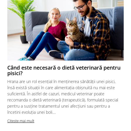
Când este necesară o dietă veterinară pentru
pisici?
Hrana are un rol esențial în menținerea sănătății unei pisici,
însă există situații în care alimentația obișnuită nu mai este
suficientă. În astfel de cazuri, medicul veterinar poate
recomanda o dietă veterinară (terapeutică), formulată special
pentru a susține tratamentul unei afecțiuni sau pentru a
încetini evoluția unei boli....
Citeste mai mult